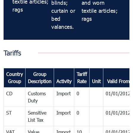
textile articles;
blinds;
and worn
rags
curtain or
textile articles;
bed
rags
valances.
Tariffs
Country
Group
Tariff
Group
Description
Activity
Rate
Unit
Valid From
CD
Customs
Import
0
01/01/2012
Duty
ST
Sensitive
Import
0
01/01/2012
List Tax
VAT
Value
Import
10
01/01/2012