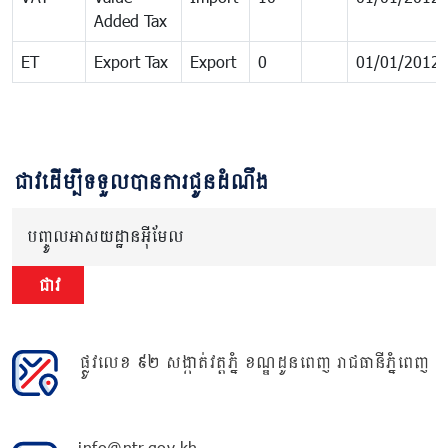
Added Tax
ET
Export Tax
Export
0
01/01/2012
ជាវដើម្បីទទួលបានការជូនដំណឹង
បញ្ចូលអាសយដ្ឋានអ៊ីមែល
ជាវ
ផ្លូវលេខ ៩២ សង្កាត់វត្តភ្នំ ខណ្ឌដូនពេញ រាជធានីភ្នំពេញ
info@ntr.gov.kh