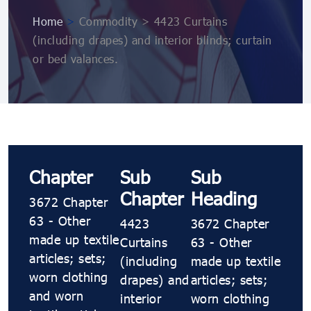
Home
>
Commodity > 4423 Curtains
(including drapes) and interior blinds; curtain
or bed valances.
Chapter
Sub
Sub
Chapter
Heading
3672 Chapter
63 - Other
4423
3672 Chapter
made up textile
Curtains
63 - Other
articles; sets;
(including
made up textile
worn clothing
drapes) and
articles; sets;
and worn
interior
worn clothing