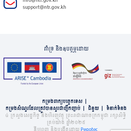
support@ntr.gov.kh
គាំទ្រ និងឧបត្ថម្ភដោយ
កម្រងពាក្យបច្ចេកទេស
|
កម្រងសំណួរដែលត្រូវបានសួរជាញឹកញាប់
|
ជំនួយ
|
ទំនាក់ទំនង
© ក្រសួងសេដ្ឋកិច្ច និងហិរញ្ញវត្ថុ ព្រះរាជាណាចក្រកម្ពុជា រក្សាសិទ្ធិ
គ្រប់យ៉ាង ឆ្នាំ២០២៥
ឌីហ្សាញ និងបង្កើតដោយ
Pegotec