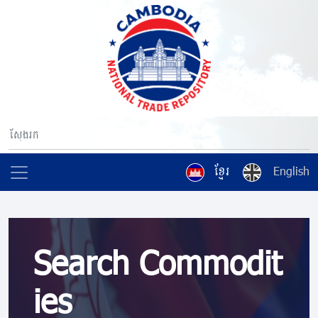
ខ្មែរ
English
Search Commodit
ies