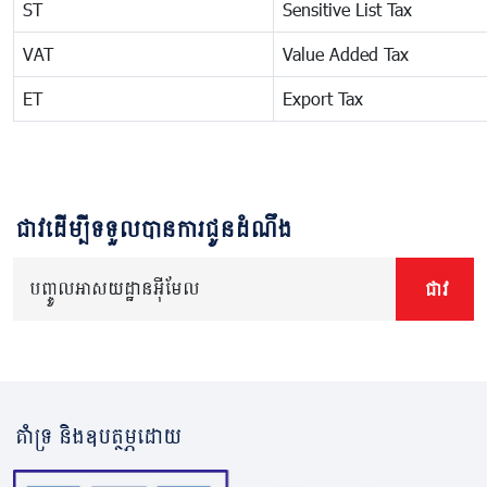
ST
Sensitive List Tax
VAT
Value Added Tax
ET
Export Tax
ជាវដើម្បីទទួលបានការជូនដំណឹង
បញ្ចូលអាសយដ្ឋានអ៊ីមែល
ជាវ
គាំទ្រ និងឧបត្ថម្ភដោយ