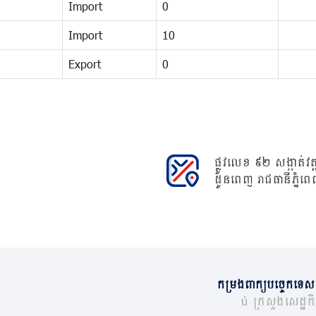
Import
0
Import
10
Export
0
ផ្លូវលេខ ៩២ សង្កាត់វត្ត
ដូនពេញ រាជធានីភ្នំពេ
កម្រងពាក្យបច្ចេកទេស
© ក្រសួងសេដ្ឋកិច