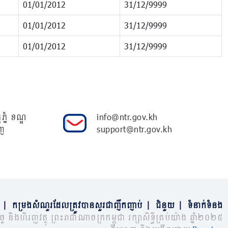
01/01/2012
31/12/9999
01/01/2012
31/12/9999
01/01/2012
31/12/9999
ភ្នំ ខណ្ឌ
info@ntr.gov.kh
ញ
support@ntr.gov.kh
|
កម្រងសំណួរដែលត្រូវបានសួរជាញឹកញាប់
|
ជំនួយ
|
ទំនាក់ទំនង
្ច និងហិរញ្ញវត្ថុ ព្រះរាជាណាចក្រកម្ពុជា រក្សាសិទ្ធិគ្រប់យ៉ាង ឆ្នាំ២០២៥