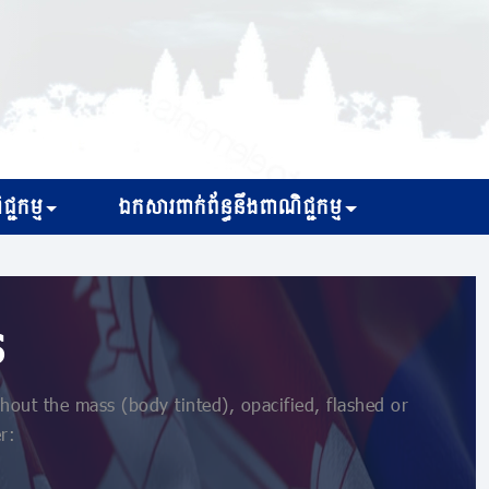
្ជកម្ម
ឯកសារពាក់ព័ន្ធនឹងពាណិជ្ជកម្ម
s
out the mass (body tinted), opacified, flashed or
r: