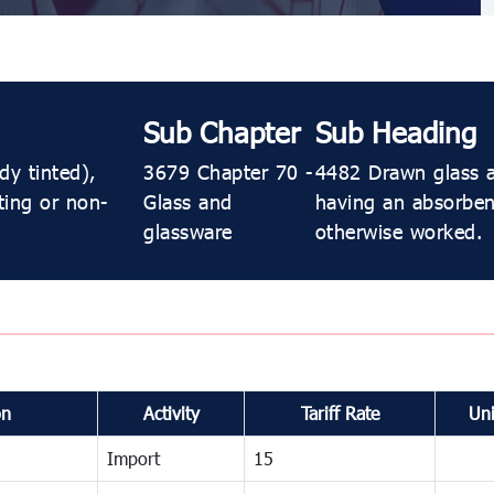
Sub Chapter
Sub Heading
dy tinted),
3679 Chapter 70 -
4482 Drawn glass a
ting or non-
Glass and
having an absorbent
glassware
otherwise worked.
on
Activity
Tariff Rate
Uni
Import
15