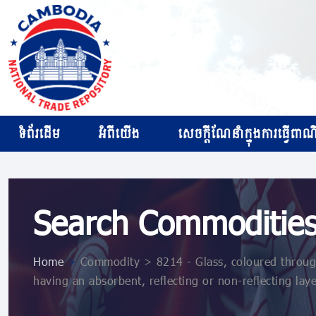
ទំព័រដើម
អំពីយើង
សេចក្ដីណែនាំក្នុងការធ្វើពាណិជ
Search Commoditie
Home
>
Commodity > 8214 - Glass, coloured through
having an absorbent, reflecting or non-reflecting laye