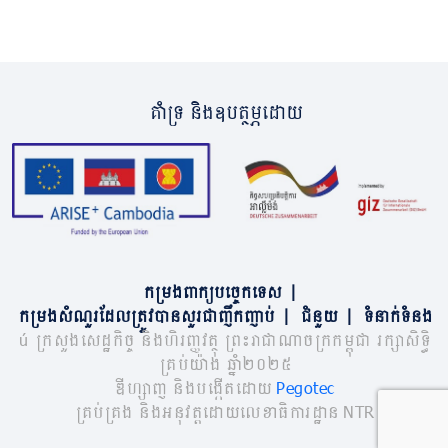
គាំទ្រ និងឧបត្ថម្ភដោយ
កម្រងពាក្យបច្ចេកទេស
|
កម្រងសំណួរដែលត្រូវបានសួរជាញឹកញាប់
|
ជំនួយ
|
ទំនាក់ទំនង
© ក្រសួងសេដ្ឋកិច្ច និងហិរញ្ញវត្ថុ ព្រះរាជាណាចក្រកម្ពុជា រក្សាសិទ្ធិ
គ្រប់យ៉ាង ឆ្នាំ២០២៥
ឌីហ្សាញ និងបង្កើតដោយ
Pegotec
គ្រប់គ្រង និងអនុវត្តដោយលេខាធិការដ្ឋាន NTR