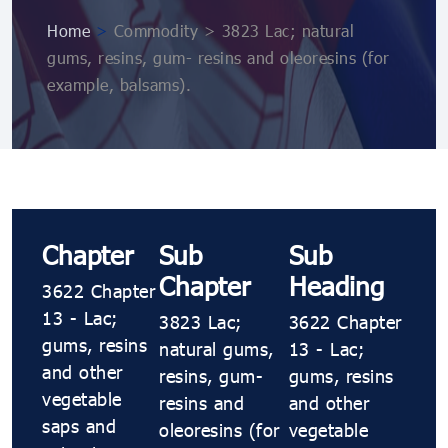
Home
>
Commodity > 3823 Lac; natural
gums, resins, gum​​​​​​- resins and oleoresins (for
example, balsams).
Chapter
Sub
Sub
Chapter
Heading
3622 Chapter
13 - Lac;
3823 Lac;
3622 Chapter
gums, resins
natural gums,
13 - Lac;
and other
resins, gum​​​​​​-
gums, resins
vegetable
resins and
and other
saps and
oleoresins (for
vegetable