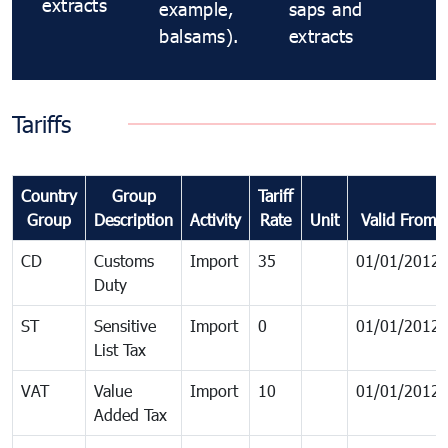
extracts
example,
saps and
balsams).
extracts
Tariffs
Country
Group
Tariff
Group
Description
Activity
Rate
Unit
Valid From
CD
Customs
Import
35
01/01/2012
Duty
ST
Sensitive
Import
0
01/01/2012
List Tax
VAT
Value
Import
10
01/01/2012
Added Tax