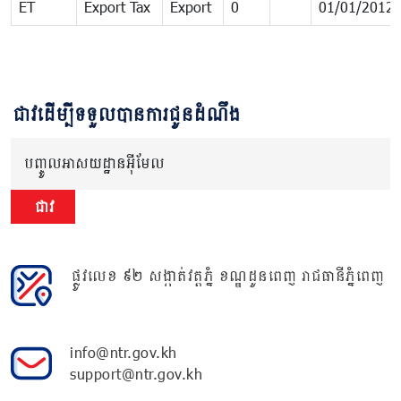
ET
Export Tax
Export
0
01/01/2012
ជាវដើម្បីទទួលបានការជូនដំណឹង
បញ្ចូលអាសយដ្ឋានអ៊ីមែល
ជាវ
ផ្លូវលេខ ៩២ សង្កាត់វត្តភ្នំ ខណ្ឌដូនពេញ រាជធានីភ្នំពេញ
info@ntr.gov.kh
support@ntr.gov.kh