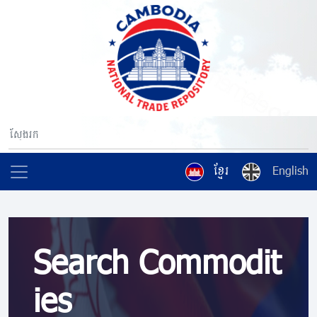
ខ្មែរ
English
Search Commodit
ies