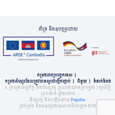
គាំទ្រ និងឧបត្ថម្ភដោយ
កម្រងពាក្យបច្ចេកទេស
|
កម្រងសំណួរដែលត្រូវបានសួរជាញឹកញាប់
|
ជំនួយ
|
ទំនាក់ទំនង
© ក្រសួងសេដ្ឋកិច្ច និងហិរញ្ញវត្ថុ ព្រះរាជាណាចក្រកម្ពុជា រក្សាសិទ្ធិ
គ្រប់យ៉ាង ឆ្នាំ២០២៥
ឌីហ្សាញ និងបង្កើតដោយ
Pegotec
គ្រប់គ្រង និងអនុវត្តដោយលេខាធិការដ្ឋាន NTR