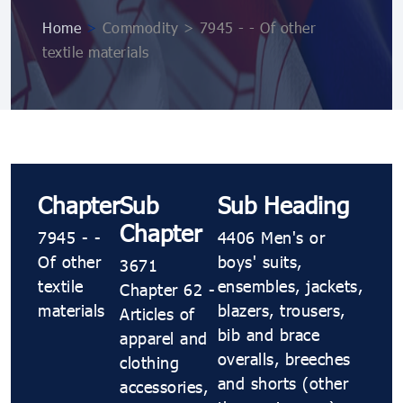
Home
>
Commodity > 7945 - - Of other
textile materials
Chapter
Sub
Sub Heading
Chapter
7945 - -
4406 Men's or
Of other
boys' suits,
3671
textile
ensembles, jackets,
Chapter 62 -
materials
blazers, trousers,
Articles of
bib and brace
apparel and
overalls, breeches
clothing
and shorts (other
accessories,