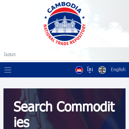
ខ្មែរ
English
Search Commodit
ies