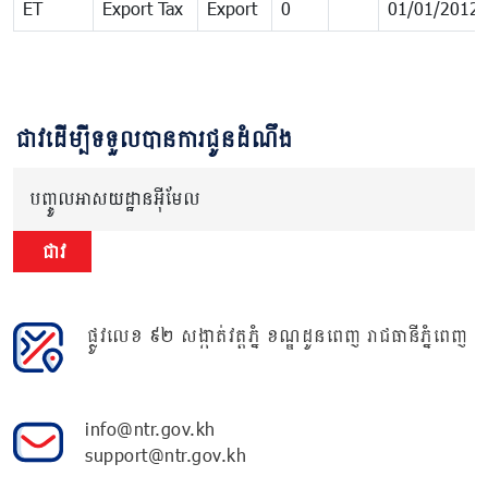
ET
Export Tax
Export
0
01/01/2012
ជាវដើម្បីទទួលបានការជូនដំណឹង
បញ្ចូលអាសយដ្ឋានអ៊ីមែល
ជាវ
ផ្លូវលេខ ៩២ សង្កាត់វត្តភ្នំ ខណ្ឌដូនពេញ រាជធានីភ្នំពេញ
info@ntr.gov.kh
support@ntr.gov.kh