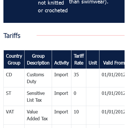
than swimwear).
not knitted
or crocheted
Tariffs
Country
Group
Tariff
Group
Description
Activity
Rate
Unit
Valid From
CD
Customs
Import
35
01/01/2012
Duty
ST
Sensitive
Import
0
01/01/2012
List Tax
VAT
Value
Import
10
01/01/2012
Added Tax