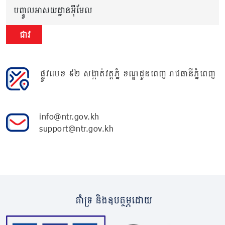
បញ្ចូលអាសយដ្ឋានអ៊ីមែល
ជាវ
ផ្លូវលេខ ៩២ សង្កាត់វត្តភ្នំ ខណ្ឌដូនពេញ រាជធានីភ្នំពេញ
info@ntr.gov.kh
support@ntr.gov.kh
គាំទ្រ និងឧបត្ថម្ភដោយ