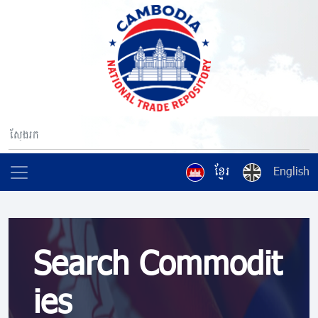
ខ្មែរ
English
Search Commodit
ies