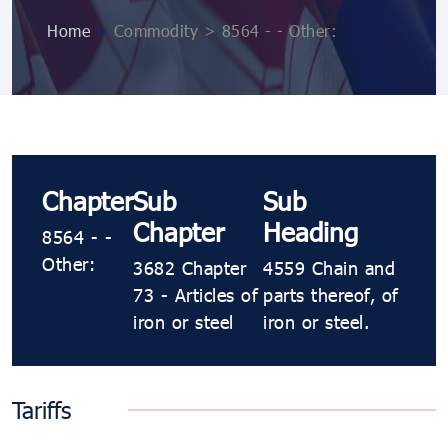
Home
>
Commodity > 8564 - - Other:
Chapter
Sub
Sub
Chapter
Heading
8564 - -
Other:
3682 Chapter
4559 Chain and
73 - Articles of
parts thereof, of
iron or steel
iron or steel.
Tariffs