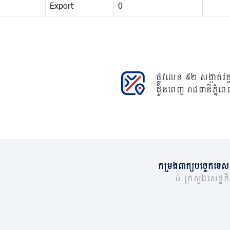
Export
0
ផ្លូវលេខ ៩២ សង្កាត់វត្ត
ដូនពេញ រាជធានីភ្នំពេ
កម្រងពាក្យបច្ចេកទេស
© ក្រសួងសេដ្ឋកិច