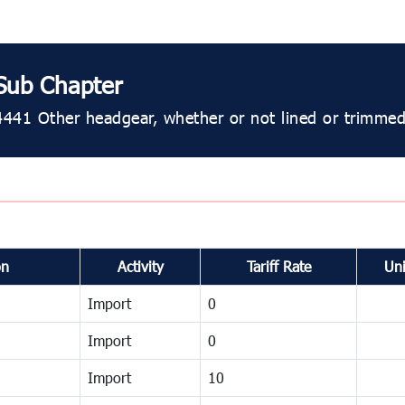
Sub Chapter
4441 Other headgear, whether or not lined or trimmed
on
Activity
Tariff Rate
Uni
Import
0
Import
0
Import
10