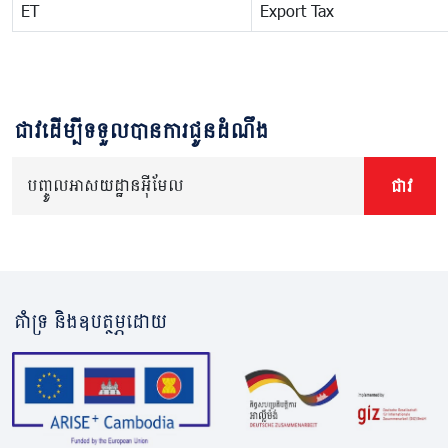
ET
Export Tax
ជាវដើម្បីទទួលបានការជូនដំណឹង
បញ្ចូលអាសយដ្ឋានអ៊ីមែល
ជាវ
គាំទ្រ និងឧបត្ថម្ភដោយ