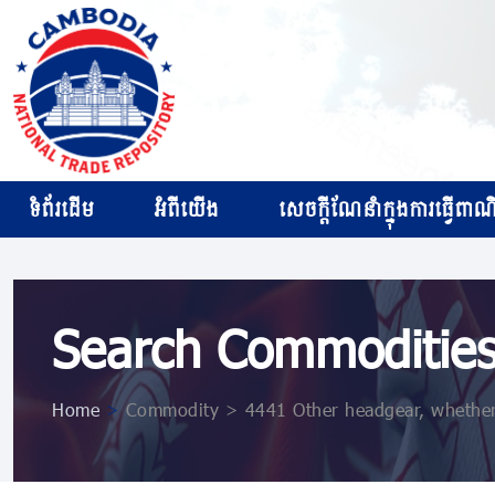
ទំព័រដើម
អំពីយើង
សេចក្ដីណែនាំក្នុងការធ្វើពាណិជ
Search Commoditie
Home
>
Commodity > 4441 Other headgear, whether 