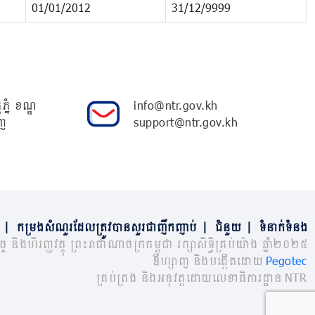
01/01/2012
31/12/9999
ភ្នំ ខណ្ឌ
info@ntr.gov.kh
ញ
support@ntr.gov.kh
|
កម្រងសំណួរដែលត្រូវបានសួរជាញឹកញាប់
|
ជំនួយ
|
ទំនាក់ទំនង
្ច និងហិរញ្ញវត្ថុ ព្រះរាជាណាចក្រកម្ពុជា រក្សាសិទ្ធិគ្រប់យ៉ាង ឆ្នាំ២០២៥
ឌីហ្សាញ និងបង្កើតដោយ
Pegotec
គ្រប់គ្រង និងអនុវត្តដោយលេខាធិការដ្ឋាន NTR