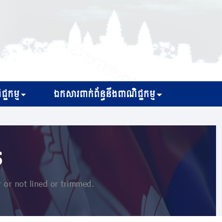
្ជកម្ម
ឯកសារពាក់ព័ន្ធនឹងពាណិជ្ជកម្ម
s
or not lined or trimmed.