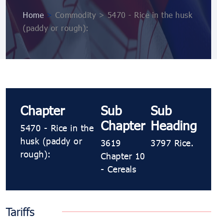
Home
>
Commodity > 5470 ​​​- Rice in the husk
(paddy or rough):
Chapter
Sub
Sub
Chapter
Heading
5470 ​​​- Rice in the
husk (paddy or
3619
3797 Rice.
rough):
Chapter 10
- Cereals
Tariffs