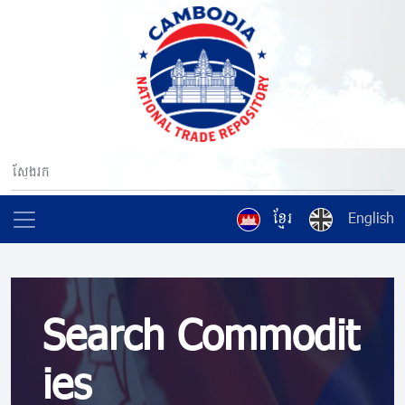
ខ្មែរ
English
Search Commodit
ies