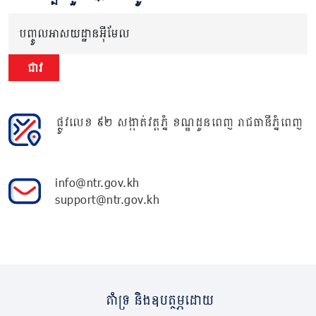
បញ្ចូលអាសយដ្ឋានអ៊ីមែល
ជាវ
ផ្លូវលេខ ៩២ សង្កាត់វត្តភ្នំ ខណ្ឌដូនពេញ រាជធានីភ្នំពេញ
info@ntr.gov.kh
support@ntr.gov.kh
គាំទ្រ និងឧបត្ថម្ភដោយ