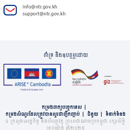
info@ntr.gov.kh
support@ntr.gov.kh
គាំទ្រ និងឧបត្ថម្ភដោយ
កម្រងពាក្យបច្ចេកទេស
|
កម្រងសំណួរដែលត្រូវបានសួរជាញឹកញាប់
|
ជំនួយ
|
ទំនាក់ទំនង
© ក្រសួងសេដ្ឋកិច្ច និងហិរញ្ញវត្ថុ ព្រះរាជាណាចក្រកម្ពុជា រក្សាសិទ្ធិ
គ្រប់យ៉ាង ឆ្នាំ២០២៥