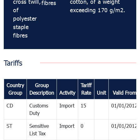
cross twill,
cotton, of a weight
fibres
of
exceeding 170 g/m2.
polyester
staple
fibres
Tariffs
Country
Group
Tariff
Group
Description
Activity
Rate
Unit
Valid From
CD
Customs
Import
15
01/01/2012
Duty
ST
Sensitive
Import
0
01/01/2012
List Tax