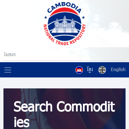
ខ្មែរ
English
Search Commodit
ies