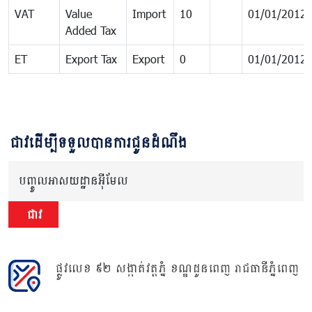
VAT
Value
Import
10
01/01/2012
Added Tax
ET
Export Tax
Export
0
01/01/2012
ជាវដើម្បីទទួលបានការជូនដំណឹង
បញ្ចូលអាសយដ្ឋានអ៊ីមែល
ជាវ
ផ្លូវលេខ ៩២ សង្កាត់វត្តភ្នំ ខណ្ឌដូនពេញ រាជធានីភ្នំពេញ