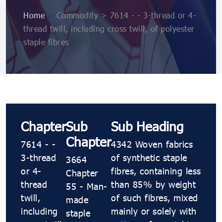
Home
>
Commodity > 7614 - - 3-thread or 4-
thread twill, including cross twill, of polyester
staple fibres
Chapter
Sub
Sub Heading
Chapter
7614 - -
4342 Woven fabrics
3-thread
of synthetic staple
3664
or 4-
fibres, containing less
Chapter
thread
than 85% by weight
55 - Man-
twill,
of such fibres, mixed
made
including
mainly or solely with
staple