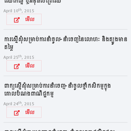
ឈើកែឆ្នៃ ឬអនុផលព្រៃឈើ
th
April 10
, 2015
មើល
ការស្នើសុំសម្រាប់ការនាំចូល-នាំចេញនៃលោហៈ និងត្បូងមាន
តម្លៃ
th
April 25
, 2015
មើល
ពាក្យស្នើសុំសម្រាប់ការនាំចេញ-នាំចូលថ្នាំកសិកម្មក្ងុង
គោលបំណងពាណិជ្ជកម្ម
th
April 24
, 2015
មើល