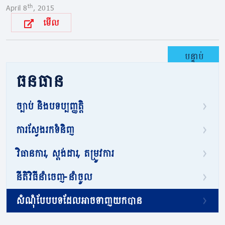
th
April 8
, 2015
មើល
បន្ទាប់
ធនធាន
ច្បាប់ និងបទប្បញ្ញត្តិ
ការស្វែងរកទំនិញ
វិធានការ, ស្តង់ដារ, តម្រូវការ
នីតិវិធីនាំចេញ-នាំចូល
សំណុំបែបបទដែលអាចទាញយកបាន