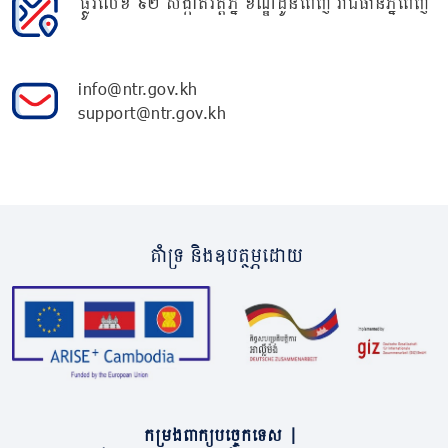
ផ្លូវលេខ ៩២ សង្កាត់វត្តភ្នំ ខណ្ឌដូនពេញ រាជធានីភ្នំពេញ
info@ntr.gov.kh
support@ntr.gov.kh
គាំទ្រ និងឧបត្ថម្ភដោយ
កម្រងពាក្យបច្ចេកទេស
|