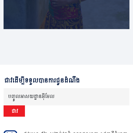
ជាវដើម្បីទទួលបានការជូនដំណឹង
បញ្ចូលអាសយដ្ឋានអ៊ីមែល
ជាវ