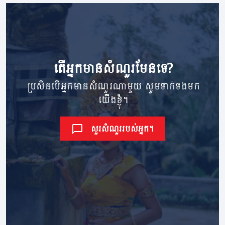
តើ​អ្នក​មាន​សំណួរ​មែនទេ?
ប្រសិនបើអ្នកមានសំណួរណាមួយ សូមទាក់ទងមក
យើងខ្ញុំ។
សួរសំណួររបស់អ្នក។