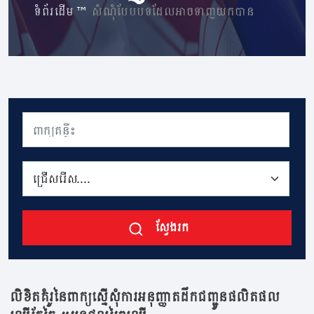
ទំព័រដើម
»
សំណុំបែបបទដែលអាចទាញយកបាន
ស្វែងរក
លិខិតគំរូនៃពាក្យស្នើសុំការអនុញ្ញាតដឹកជញ្ជូនផលិតផល