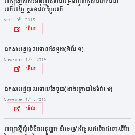
ពាក្យស្នើសុំការអនុញ្ញាតនាំចេញ-នាំចូលកូតាផលិតផល
ឈើកែឆ្នៃ ឬអនុផលព្រៃឈើ
th
April 10
, 2015
មើល
ឯកសាររដ្ឋបាលទោលតែមួយ(ទំព័រ ១)
th
November 17
, 2015
មើល
ឯកសាររដ្ឋបាលទោលតែមួយ(ខាងក្រោយនៃទំព័រ ១)
th
November 17
, 2015
មើល
ពាក្យស្នើសុំលិខិតអនុញ្ញាតនាំចេញ/នាំចូលផលិតផលឈើកែ