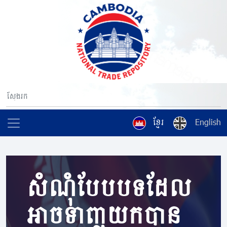
ខ្មែរ
English
សំណុំបែបបទដែល
អាចទាញយកបាន