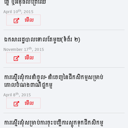
ឆ្នៃ ឬអនុផលព្រៃឈើ
th
April 10
, 2015
មើល
ឯកសាររដ្ឋបាលទោលតែមួយ(ទំព័រ ២)
th
November 17
, 2015
មើល
ការស្នើរសុំការនាំចូល-នាំចេញនៃជីកសិកម្មសម្រាប់
គោលបំណងពាណិជ្ជកម្ម
th
April 8
, 2015
មើល
ការស្នើរសុំសម្រាប់ការចុះបញ្ជីការស្តុកទុកជីកសិកម្ម