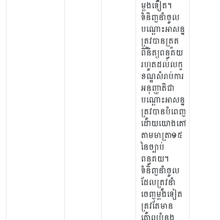
ម្តងទៀត។​
ទំនិញនាំចូល
បណ្តោះអាសន្ន
ត្រូវបានត្រួត
ពិនិត្យពន្ធគយ
រហូតដល់លក្ខ
ខណ្ឌសំរាប់ការ
អនុញ្ញាតិជា
បណ្តោះអាសន្ន
ត្រូវបានបំពេញ
ដោយយោងតៅ
តាមមាត្រា១៥
នៃច្បាប់
ពន្ធគយ។
ទំនិញនាំចូល
ដែលត្រូវនាំ
ចេញម្តងទៀត
ត្រូវតែមាន
គោលបំនង