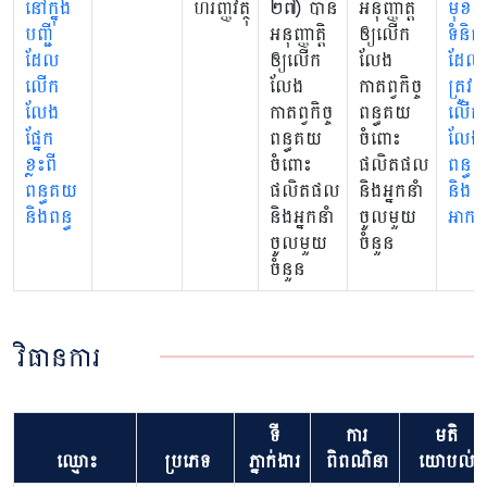
នៅក្នុង
ហិរញ្ញវត្ថុ
២៧) បាន
អនុញ្ញាត្តិ
មុខ
បញ្ជី
អនុញ្ញាត្តិ
ឲ្យលើក
ទំនិញ
ដែល
ឲ្យលើក
លែង
ដែល
លើក
លែង
កាតព្វកិច្ច
ត្រូវ
លែង
កាតព្វកិច្ច
ពន្ធគយ
លើក
ផ្នែក
ពន្ធគយ
ចំពោះ
លែង
ខ្លះពី
ចំពោះ
ផលិតផល
ពន្ធ
ពន្ធគយ
ផលិតផល
និងអ្នកនាំ
និង
និងពន្ធ
និងអ្នកនាំ
ចូលមួយ
អាករ
ចូលមួយ
ចំនួន
ចំនួន
វិធានការ
ទី
ការ
មតិ
ឈ្មោះ
ប្រភេទ
ភ្នាក់ងារ
ពិពណ៌នា
យោបល់