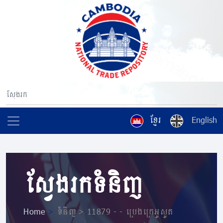
ខ្មែរ
English
ស្វែងរកទំនិញ
Home
>
ទំនិញ > 11879 - - ប្រេងក្រេអូសូត