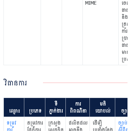
MIME
ចេញព
ធាតុគ
និងដើ
ត្រួតព
ការប្
ប្រា
ធាតុគ
មាន
ប្រសិទ
វិធានការ
ទី
ការ
មតិ
ឈ្មោះ
ប្រភេទ
ភ្នាក់ងារ
ពិពណ៌នា
យោបល់
ច្បាប់
ទម្រូវ
តម្រូវការ
ក្រសួង
ផលិតផល
ដើម្បី
ច្បាប់
ការ
ផ្នែកការ
សេដ្ឋកិច្ច
អាចនឺង
ប្រឆាំងនែង
ស្តីពីគ