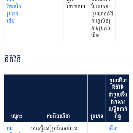
វិធាននៃ
ដោយគយ
ដែលមាន
ប្រភព
ប្រយោជន៍ពី
ដើម
ការផ្តល់ឲ្យ
តាមប្រភព
ដើម
នីតិវិធី
ចូលមើល
នីតិវិធី
ជាមួយនឹង
ឯកសារ
លម្អិតពាក់
ឈ្មោះ
ការពិពណ៌នា
ប្រភេទ
ព័ន្ធ
ការ
ការស្នើរសុុំប្រតិវេទន៍គយ
មើល