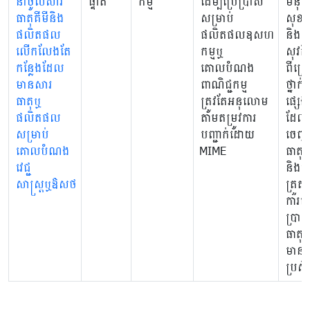
នាំចូលសារ
ផ្ទាត់
កម្ម
ដើម្បីប្រើប្រាស់
មនុស្
ធាតុគីមីនិង
សម្រាប់
សុខភ
ផលិតផល
ផលិតផលឧសហ
និង
លើកលែងតែ
កម្មឬ
សុវត្ថ
កន្លែងដែល
គោលបំណង
ពីគ្រ
មានសារ
ពាណិជ្ជកម្ម
ថ្នាក់
ធាតុឬ
ត្រូវតែអនុលោម
ផ្សេង
ផលិតផល
តាមតម្រូវការ
ដែល
សម្រាប់
បញ្ជាក់ដោយ
ចេញព
គោលបំណង
MIME
ធាតុគី
វេជ្ជ
និងដើម
សាស្រ្តឬឱសថ
ត្រួតព
ការប្រ
ប្រាស
ធាតុគី
មាន
ប្រសិទ