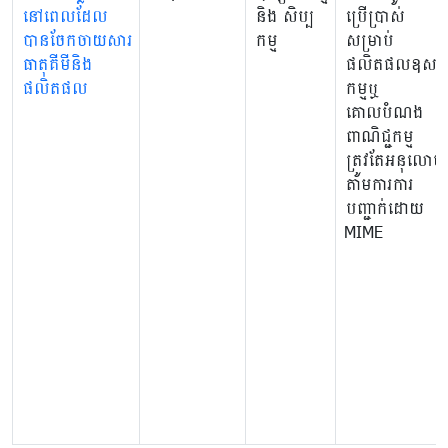
នៅពេលដែល
និង សិប្ប
ប្រើប្រាស់
បានចែកចាយសារ
កម្ម
សម្រាប់
ធាតុគីមីនិង
ផលិតផលឧស
ផលិតផល
កម្មឬ
គោលបំណង
ពាណិជ្ជកម្ម
ត្រូវតែអនុលោម
តាមការការ
បញ្ជាក់ដោយ
MIME