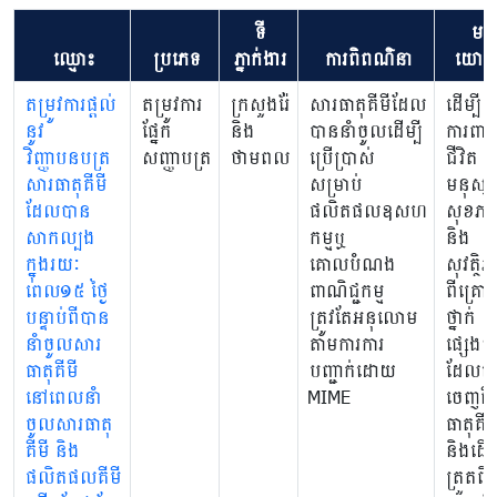
ទី
មតិ
ឈ្មោះ
ប្រភេទ
ភ្នាក់ងារ
ការពិពណ៌នា
យោប
តម្រូវការផ្តល់
តម្រូវការ
ក្រសួងរ៉ែ
សារធាតុគីមីដែល
ដើម្បី
នូវ
ផ្នែក
និង
បាននាំចូលដើម្បី
ការពារ
វិញ្ញាបនបត្រ
សញ្ញាបត្រ
ថាមពល
ប្រើប្រាស់
ជីវិត
សារធាតុគីមី
សម្រាប់
មនុស្ស
ដែលបាន
ផលិតផលឧសហ
សុខភា
សាកល្បង
កម្មឬ
និង
ក្នុងរយៈ
គោលបំណង
សុវត្ថិភ
ពេល១៥ ថ្ងៃ
ពាណិជ្ជកម្ម
ពីគ្រោះ
បន្ទាប់ពីបាន
ត្រូវតែអនុលោម
ថ្នាក់
នាំចូលសារ
តាមការការ
ផ្សេងៗ
ធាតុគីមី
បញ្ជាក់ដោយ
ដែលក
នៅពេលនាំ
MIME
ចេញពី
ចូលសារធាតុ
ធាតុគីមី
គីមី និង
និងដើម្ប
ផលិតផលគីមី
ត្រួតពិន