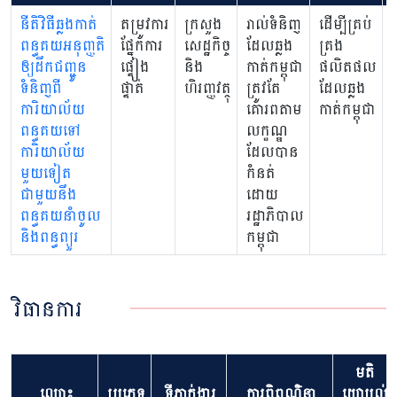
នីតិវិធីឆ្លងកាត់
តម្រូវការ
ក្រសួង
រាល់ទំនិញ
ដើម្បីគ្រប់
ប
ពន្ធគយអនុញ្ញតិ
ផ្នែកការ
សេដ្ឋកិច្ច
ដែលឆ្លង
គ្រង
ស
ឲ្យដឹកជញ្ជូន
ផ្ទៀង
និង
កាត់កម្ពុជា
ផលិតផល
ឆ
ទំនិញពី
ផ្ទាត់
ហិរញ្ញវត្ថុ
ត្រូវតែ
ដែលឆ្លង
ការិយាល័យ
គោរពតាម
កាត់កម្ពុជា
ពន្ធគយទៅ
លក្ខណ្ឌ
ការិយាល័យ
ដែលបាន
មួយទៀត
កំនត់
ជាមួយនឹង
ដោយ
ពន្ធគយនាំចូល
រដ្ឋាភិបាល
និងពន្ធព្យួរ
កម្ពុជា
វិធានការ
មតិ
ឈ្មោះ
ប្រភេទ
ទីភ្នាក់ងារ
ការពិពណ៌នា
យោបល់