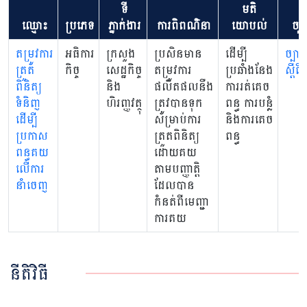
ទី
មតិ
ឈ្មោះ
ប្រភេទ
ភ្នាក់ងារ
ការពិពណ៌នា
យោបល់
ច្បា
តម្រូវការ
អធិការ
ក្រសួង
ប្រសិនមាន
ដើម្បី
ច្បាប់
ត្រួត
កិច្ច
សេដ្ឋកិច្ច
តម្រូវការ
ប្រឆាំងនែង
ស្តីព
ពិនិត្យ
និង
ផលិតផលនឺង
ការរត់គេច
ទំនិញ
ហិរញ្ញវត្ថុ
ត្រូវបានទុក
ពន្ធ ការបន្លំ
ដើម្បី
សម្រាប់ការ
និងការគេច
ប្រកាស
ត្រួតពិនិត្យ
ពន្ធ
ពន្ធគយ
ដោយគយ
លើការ
តាមបញ្ញាត្តិ
នាំចេញ
ដែលបាន
កំនត់ពីមេញ្ជា
ការគយ
នីតិវិធី