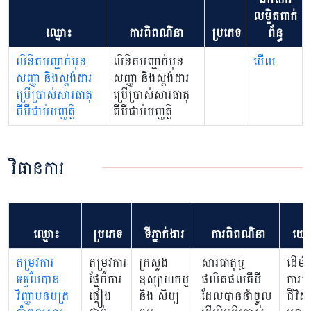
លម្អិតពាក់
ឈ្មោះ
ការពិពណ៌នា
ប្រភេទ
ព័ន្ធ
លិខិតបញ្ជាក់មុខ
លិខិតបញ្ជាក់មុខ
មើល
សញ្ញា និងស្តង់ដារ
សញ្ញា និងស្តង់ដារ
ប្រើប្រាស់សារធាតុ
ប្រើប្រាស់សារធាតុ
គីមីជាប់បញ្ញត្តិ
គីមីជាប់បញ្ញត្តិ
វិធានការ
ម
ឈ្មោះ
ប្រភេទ
ទីភ្នាក់ងារ
ការពិពណ៌នា
យោ
តម្រូវការ
តម្រូវការ
ក្រសួង
សារធាតុឬ
ដើម្បី
ទទួលបាន
ផ្នែកការ
ឧស្សាហកម្ម
ផលិតផលគីមី
ការពា
វិញ្ញាបនបត្រ
ផ្ទៀង
និង សិប្ប
ដែលបាននាំចូល
ជីវិត