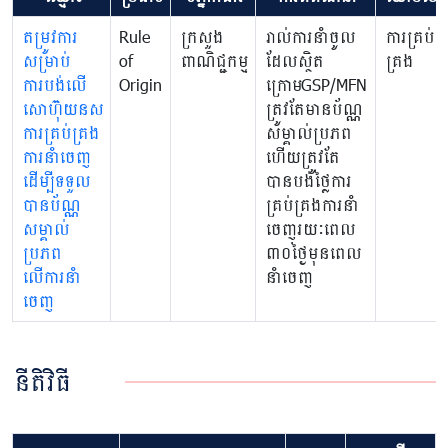
តម្រូវការ
Rule
ក្រសួង
រាល់ការនាំចូល
ការគ្រប់
សម្រាប់
of
ពាណិជ្ជកម្ម
ដែលស្ថិត
គ្រង
ការបង់លើ
Origin
ក្រោមGSP/MFN​
សោហ៊ុយនស
ត្រូវតែមាន​ប័ណ្ណ
ការគ្រប់គ្រង
សម្គាល់ប្រភព
ការនាំចេញ
ហើយត្រូវតែ
ដើម្បីទទួល
បានបង់ថ្លៃការ
បាន​ប័ណ្ណ
គ្រប់គ្រងការនាំ
សម្គាល់
ចេញរយៈពេល
ប្រភព
៣០ថ្ងៃមុនពេល
លើការនាំ
នាំចេញ
ចេញ
នីតិវិធី