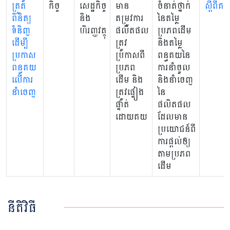
ត្រួត
កិច្ច
សេដ្ឋកិច្ច
មាន
ចំនាត់ថ្នាក់
ស្តីពីគ
ពិនិត្យ
និង
តម្រូវការ
នៃតម្លៃ
ទំនិញ
ហិរញ្ញវត្ថុ
ផលិតផល
ប្រភពដើម
ដើម្បី
ត្រូវ
និងតម្លៃ
ប្រកាស
ប្រកាសពី
ពន្ធគយនៃ
ពន្ធគយ
ប្រភព
ការនាំចូល
លើការ
ដើម និង
និងនាំចេញ
នាំចេញ
ត្រូវផ្ទៀង
នៃ
ផ្ទាត់
ផលិតផល
ដោយគយ
ដែលមាន
ប្រយោជន៍ពី
ការផ្តល់ឲ្យ
តាមប្រភព
ដើម
នីតិវិធី