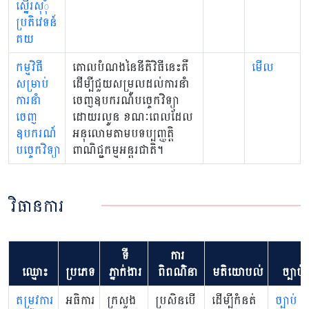
ស្នើរសុុំ
ប្រតិវេទន៍
គយ
កម្មវិធី
គោលបំណងនៃនីតិវិធីនេះគឺ
មើល
សម្រាប់
ដើម្បីជួយសម្រួលដល់ការនាំ
ការនាំ
ចេញឧបករណ៍បច្ចេកវិទ្យា
ចេញ
ដោយរលូន ខណៈពេលដែល
ឧបករណ៍
អនុលោមតាមបទប្បញ្ញត្តិ
បច្ចេកវិទ្យា
ពាណិជ្ជកម្មអន្តរជាតិ។
វិធានការ
ទី
ការ
ឈ្មោះ
ប្រភេទ
ភ្នាក់ងារ
ពិពណ៌នា
មតិយោបល់
ច្បាប់
តម្រូវការ
អធិការ
ក្រសួង
ប្រសិនបើ
ដើម្បីកំនត់
ច្បាប់