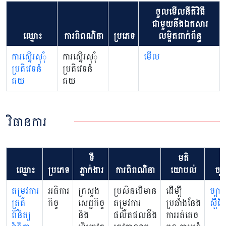
ចូលមើលនីតិវិធី
ជាមួយនឹងឯកសារ
ឈ្មោះ
ការពិពណ៌នា
ប្រភេទ
លម្អិតពាក់ព័ន្ធ
ការស្នើរសុុំ
ការស្នើរសុុំ
មើល
ប្រតិវេទន៍
ប្រតិវេទន៍
គយ
គយ
វិធានការ
ទី
មតិ
ឈ្មោះ
ប្រភេទ
ភ្នាក់ងារ
ការពិពណ៌នា
យោបល់
ច្បា
តម្រូវការ
អធិការ
ក្រសួង
ប្រសិនបើមាន
ដើម្បី
ច្បាប់
ត្រួត
កិច្ច
សេដ្ឋកិច្ច
តម្រូវការ
ប្រឆាំងនែង
ស្តីព
ពិនិត្យ
និង
ផលិតផលនឺង
ការរត់គេច