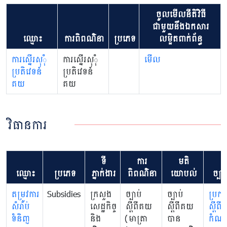
ចូលមើលនីតិវិធី
ជាមួយនឹងឯកសារ
ឈ្មោះ
ការពិពណ៌នា
ប្រភេទ
លម្អិតពាក់ព័ន្ធ
ការស្នើរសុុំ
ការស្នើរសុុំ
មើល
ប្រតិវេទន៍
ប្រតិវេទន៍
គយ
គយ
វិធានការ
ទី
ការ
មតិ
ឈ្មោះ
ប្រភេទ
ភ្នាក់ងារ
ពិពណ៌នា
យោបល់
ច្បាប
តម្រូវការ
Subsidies
ក្រសួង
​ច្បាប់
​ច្បាប់
ប្រក
សំរាប់
សេដ្ឋកិច្ច
ស្តីពីគយ
ស្តីពីគយ
ស្តីពីក
ទំនិញ
និង
(មាត្រា
បាន
កំណត