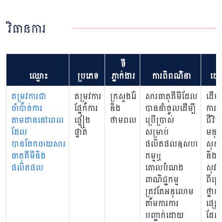
វិធានការ
ទី
ម
ឈ្មោះ
ប្រភេទ
ភ្នាក់ងារ
ការពិពណ៌នា
យោ
តម្រូវការជា
តម្រូវការ
ក្រសួងរ៉ែ
សារធាតុគីមីដែល
ដើម្បី
ចាំបាច់ការ
ផ្នែកការ
និង
បាននាំចូលដើម្បី
ការព
តាមដាននៅពេល
ផ្ទៀង
ថាមពល
ប្រើប្រាស់
ជីវិត
ដែល
ផ្ទាត់
សម្រាប់
មនុស
បានចែកចាយសារ
ផលិតផលឧសហ
សុខ
ធាតុគីមីនិង
កម្មឬ
និង
ផលិតផល
គោលបំណង
សុវត្
ពាណិជ្ជកម្ម
ពីគ្រ
ត្រូវតែអនុលោម
ថ្នាក់
តាមការការ
ផ្សេ
បញ្ជាក់ដោយ
ដែល