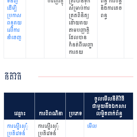
ទំនិញ
ហិរញ្ញវត្ថុ
ត្រូវបានទុក
ពន្ធ ការបន្លំ
ដើម្បី
សម្រាប់ការ
និងការគេច
ប្រកាស
ត្រួតពិនិត្យ
ពន្ធ
ពន្ធគយ
ដោយគយ
លើការ
តាមបញ្ញាត្តិ
នាំចេញ
ដែលបាន
កំនត់ពីមេញ្ជា
ការគយ
នីតិវិធី
ចូលមើលនីតិវិធី
ជាមួយនឹងឯកសារ
ឈ្មោះ
ការពិពណ៌នា
ប្រភេទ
លម្អិតពាក់ព័ន្ធ
ការស្នើរសុុំ
ការស្នើរសុុំ
មើល
ប្រតិវេទន៍
ប្រតិវេទន៍