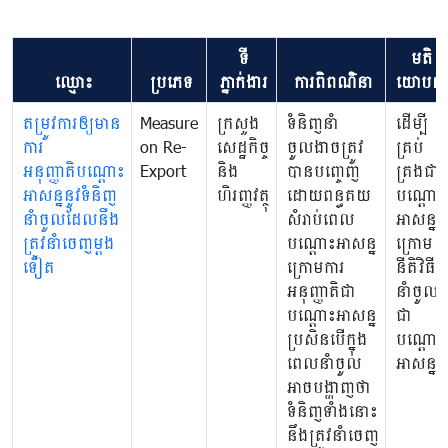
ទី
មតិ
ឈ្មោះ
ប្រភេទ
ភ្នាក់ងារ
ការពិពណ៌នា
យោបល់
តម្រូវការឲ្យមាន
Measure
ក្រសួង
ទំនិញនាំ
ដើម្បី
ការ
on Re-
សេដ្ឋកិច្ច
ចូលងាចត្រូវ
គ្រប់
អនុញ្ញាតិបណ្តោះ
Export
និង
បានបញ្ចេញ
គ្រងជា
អាសន្ននូវទំនិញ
ហិរញ្ញវត្ថុ
ដោយពន្ធគយ
បណ្តោះ
នាំចូលដែលនឺង
សំរាប់ពេល
អាសន្ន
ត្រូវនាំចេញម្តង
បណ្តោះអាសន្ន
ក្រោម
ទៀត
ក្រោមការ
នីតិវិធី
អនុញ្ញាតិជា
នាំចូល
បណ្តោះអាសន្ន
ជា
ប្រសិនបើក្នុង
បណ្តោះ
ពេលនាំចូល
អាសន្ន
អាចបង្ហាញថា
ទំនិញទាំងនោះ
នឹងត្រូវនាំចេញ