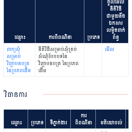
ចូលមើល
នីតិវិធី
ជាមួយនឹង
ឯកសារ
លម្អិតពាក់
ឈ្មោះ
ការពិពណ៌នា
ប្រភេទ
ព័ន្ធ
ពាក្យសុំ
នីតិវិធីសម្រាប់សុំគ្រប់
មើល
សម្រាប់
សំណុំបែបបទនៃ
វិញ្ញាបនបត្រ
វិញ្ញាបនបត្រ នៃប្រភព
នៃប្រភពដើម
ដើម
វិធានការ
ការ
ឈ្មោះ
ប្រភេទ
ទីភ្នាក់ងារ
ពិពណ៌នា
មតិយោបល់