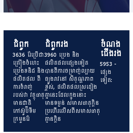
ជំពូក
ជំពូករង
ចំណង
ជើងរង
3636 រ៉ែប្រើជា
3960 ប្រេង និង
គ្រឿងចំហេះ
ផលិតផលផ្សេងទៀត
5953 -
ប្រេងខនិជ និង
បានពីការចម្រាញ់ល្បាយ
ផ្សេង
ផលិតផល ពី
ធ្យូងរាវនៅ សីតុណ្ហភាព
ទៀត:
ការចំរាញ់
ខ្ពស់, ផលិតផលស្រដៀង
របស់វា វត្ថុធាតុ
គ្នានេះដែលក្នុងនោះ
មានជាតិ
មានទម្ងន់ សមាសធាតុក្លិន
កៅស៊ូប៊ីទីម
ប្រហើរលើសពីសមាសធាតុ
ក្រមួនរ៉ែ
គ្មានក្លិន