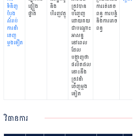
ទំនិញ
ផ្ទៀង
និង
ត្រូវបាន
ការរត់គេច
បំរុង
ផ្ទាត់
ហិរញ្ញវត្ថុ
បញ្ចេញ
ពន្ធ ការបន្លំ
សំរាប់
ដោយគយ
និងការគេច
ការនាំ
ជាបណ្តោះ
ពន្ធ
ចេញ
អាសន្ន
ម្តងទឿត
នៅពេល
ដែល
បង្ហាញថា
ផលិតផល
នោះនឺង
ត្រូវនាំ
ចេញម្តង
ទៀត
វិធានការ