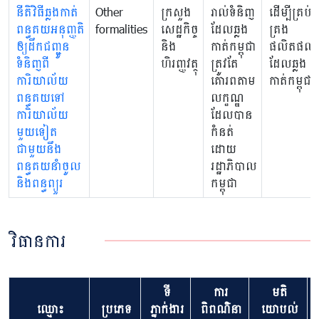
នីតិវិធីឆ្លងកាត់
Other
ក្រសួង
រាល់ទំនិញ
ដើម្បីគ្រប់
ពន្ធគយអនុញ្ញតិ
formalities
សេដ្ឋកិច្ច
ដែលឆ្លង
គ្រង
ឲ្យដឹកជញ្ជូន
និង
កាត់កម្ពុជា
ផលិតផល
ទំនិញពី
ហិរញ្ញវត្ថុ
ត្រូវតែ
ដែលឆ្លង
ការិយាល័យ
គោរពតាម
កាត់កម្ពុជា
ពន្ធគយទៅ
លក្ខណ្ឌ
ការិយាល័យ
ដែលបាន
មួយទៀត
កំនត់
ជាមួយនឹង
ដោយ
ពន្ធគយនាំចូល
រដ្ឋាភិបាល
និងពន្ធព្យួរ
កម្ពុជា
វិធានការ
ទី
ការ
មតិ
ឈ្មោះ
ប្រភេទ
ភ្នាក់ងារ
ពិពណ៌នា
យោបល់