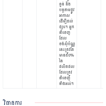
ធ្ងន់ និង
បន្តតាមផ្លូវ
អាកាស
ដើម្បីដល់
ផ្សារ។ អ្នក
នាំចេញ​
ដែល
ចង់សុំប័ណ្ណ
នេះត្រូវតែ
មាន៥០%
នៃ
ផលិតផល
ដែលត្រូវ
នាំចេញ
ទាំងអស់។​
វិធានការ