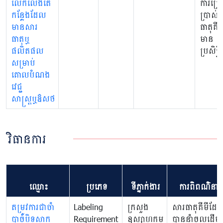
លើកលែងតែ
ការប្រើ
កន្លែងដែល
ប្រាស់
មានសារ
ធាតុគីមី
ធាតុឬ
មាន
ផលិតផល
ប្រសិទ្ធ
សម្រាប់
គោលបំណង
វេជ្ជ
សាស្រ្តឬឱសថ
វិធានការ
ឈ្មោះ
ប្រភេទ
ទីភ្នាក់ងារ
ការពិពណ៌នា
តម្រូវការជាចាំ
Labeling
ក្រសួង
សារធាតុគីមីដែ
បាច់បិទស្លាក
Requirement
ឧស្សាហកម្ម
បាននាំចូលដើម្បី