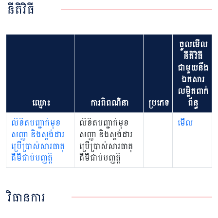
នីតិវិធី
ចូលមើល
នីតិវិធី
ជាមួយនឹង
ឯកសារ
លម្អិតពាក់
ឈ្មោះ
ការពិពណ៌នា
ប្រភេទ
ព័ន្ធ
លិខិតបញ្ជាក់មុខ
លិខិតបញ្ជាក់មុខ
មើល
សញ្ញា និងស្តង់ដារ
សញ្ញា និងស្តង់ដារ
ប្រើប្រាស់សារធាតុ
ប្រើប្រាស់សារធាតុ
គីមីជាប់បញ្ញត្តិ
គីមីជាប់បញ្ញត្តិ
វិធានការ