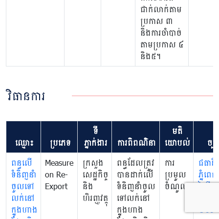
ជាក់លាក់តាម
ប្រកាស ៣
និងការចាំបាច់
តាមប្រកាស ៤​
និង៥។
វិធានការ
ទី
មតិ
ឈ្មោះ
ប្រភេទ
ភ្នាក់ងារ
ការពិពណ៌នា
យោបល់
ច្បា
ពន្ធលើ
Measure
ក្រសួង
ពន្ធដែលត្រូវ
ការ
ជធានី
ទំនិញនាំ
on Re-
សេដ្ឋកិច្ច
បានដាក់លើ
ប្រមូល
ភ្នំពេញ
ចូលទៅ
Export
និង
ទំនិញនាំចូល
ចំណូល
ថ្ងៃទី 
លក់នៅ
ហិរញ្ញវត្ថុ
ទៅលក់នៅ
ខែ ធ្នូ ឆ្ន
ក្នុងហាង
ក្នុងហាង
២០១