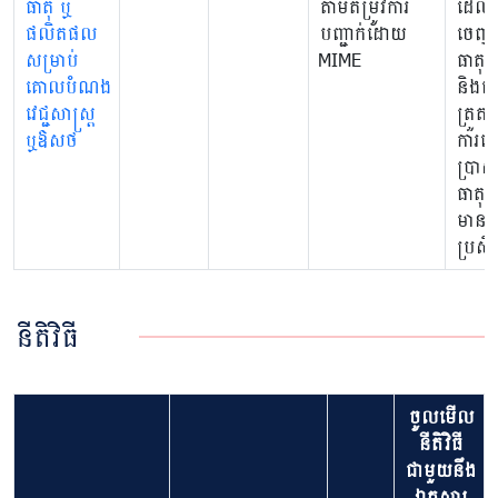
ធាតុ ឬ
តាមតម្រូវការ
ដែល
ផលិតផល
បញ្ជាក់ដោយ
ចេញព
សម្រាប់
MIME
ធាតុគី
គោលបំណង
និងដើម
វេជ្ជសាស្រ្ត
ត្រួតពិ
ឬឱសថ
ការប្រ
ប្រាស
ធាតុគី
មាន
ប្រសិទ
នីតិវិធី
ចូលមើល
នីតិវិធី
ជាមួយនឹង
ឯកសារ