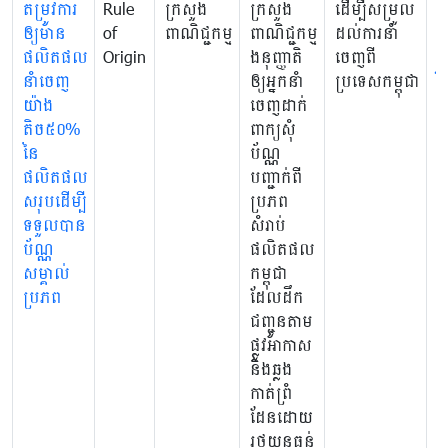
តម្រូវការ
Rule
ក្រសួង
ក្រសួង
ដើម្បីសម្រួល
ប
ឲ្យមាន
of
ពាណិជ្ជកម្ម
ពាណិជ្ជកម្ម
ដល់ការនាំ
ស្
ផលិតផល
Origin
ងនុញ្ញាតិ
ចេញពី
ផ្
នាំចេញ
ឲ្យអ្នកនាំ
ប្រទេសកម្ពុជា
វិ
យ៉ាង
ចេញដាក់
ប័
តិច៥០%
ពាក្យសុំ
ប
នៃ
ប័ណ្ណ
ដ
ផលិតផល
បញ្ជាក់ពី
ទ
សរុបដើម្បី
ប្រភព
ត
ទទួលបាន
សំរាប់
យ
ប័ណ្ណ
ផលិតផល
បន
សម្គាល់
កម្ពុជា
ដ
ប្រភព
ដែលដឹក
ត
ជញ្ជូនតាម
រ
ផ្លូវអាកាស
ឆ្
និងឆ្លង
ព្
កាត់ព្រំ
កម
ដែនដោយ
រថយន្តធន់