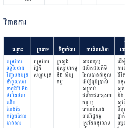
វិធានការ
មត
ឈ្មោះ
ប្រភេទ
ទីភ្នាក់ងារ
ការពិពណ៌នា
យោ
តម្រូវការ
តម្រូវការ
ក្រសួង
សារធាតុឬ
ដើម្បី
ទទួលបាន
ផ្នែក
ឧស្សាហកម្ម
ផលិតផលគីមី
ការពា
វិញ្ញាបនបត្រ
សញ្ញាបត្រ
និង សិប្ប
ដែលបាននាំចូល
ជីវិត
នាំចូលសារ
កម្ម
ដើម្បីប្រើប្រាស់
មនុស្
ធាតុគីមី និង
សម្រាប់
សុខភ
ផលិតផល
ផលិតផលឧសហ
និង
លើក
កម្ម ឬ
សុវត្ថ
លែងតែ
គោលបំណង
ពីគ្រោ
កន្លែងដែល
ពាណិជ្ជកម្ម
ថ្នាក់
មានសារ
ត្រូវតែអនុលោម
ផ្សេង