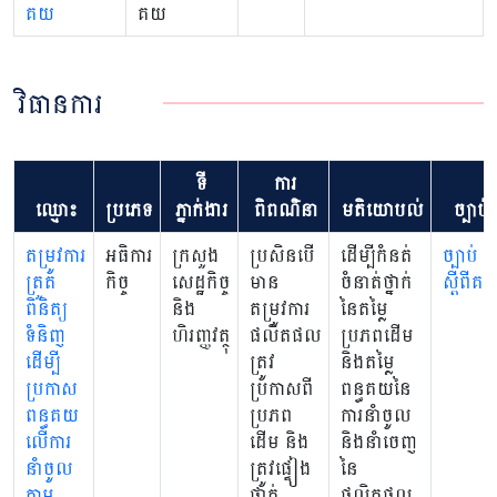
គយ
គយ
វិធានការ
ទី
ការ
ឈ្មោះ
ប្រភេទ
ភ្នាក់ងារ
ពិពណ៌នា
មតិយោបល់
ច្បាប់
តម្រូវការ
អធិការ
ក្រសួង
ប្រសិនបើ
ដើម្បីកំនត់
ច្បាប់
ត្រួត
កិច្ច
សេដ្ឋកិច្ច
មាន
ចំនាត់ថ្នាក់
ស្តីពីគ
ពិនិត្យ
និង
តម្រូវការ
នៃតម្លៃ
ទំនិញ
ហិរញ្ញវត្ថុ
ផលិតផល
ប្រភពដើម
ដើម្បី
ត្រូវ
និងតម្លៃ
ប្រកាស
ប្រកាសពី
ពន្ធគយនៃ
ពន្ធគយ
ប្រភព
ការនាំចូល
លើការ
ដើម និង
និងនាំចេញ
នាំចូល
ត្រូវផ្ទៀង
នៃ
តាម
ផ្ទាត់
ផលិតផល