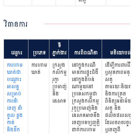
វិធានការ
ទី
ឈ្មោះ
ប្រភេទ
ភ្នាក់ងារ
ការពិពណ៌នា
មតិយោបល់
ការហាម
ការហាម
ក្រសួង
នៅក្នុងករណី
ដើម្បីការពារជីវិ
ឃាត់ជា
ឃាត់
កសិកម្ម
មានការផ្ទុះជំងឺ
ឬសុខភាពមនុស្
បណ្តោះ
រុក្ខា
នៅក្នុងតំបន់
សត្វ
អាសន្ន
ប្រមាញ់
ណាមួយនៅ
តាមរយៈនិយតក
សម្រាប់
និង
ប្រទេសកម្ពុជា
និងការត្រួត
ការនាំ
នេសាទ
ក្រសួងកសិកម្ម
ពិនិត្យអនាម័យ
ចេញ នាំ
រុក្ខប្រមាញ់និង
សត្វ និង
ចូល ឆ្លង
នេសាទអាចនឹង
ផលិតផលសត្វ
កាត់
ចេញបទប្បញ្ញត្តិ
ដែលចរាចរចូល
និងដឹក
ដាក់ការហាម
ឬចេញពី