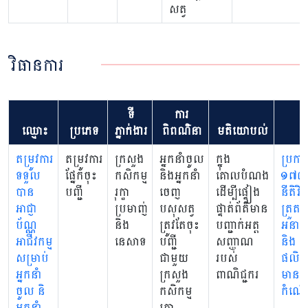
សត្វ
វិធានការ
ទី
ការ
ឈ្មោះ
ប្រភេទ
ភ្នាក់ងារ
ពិពណ៌នា
មតិយោបល់
ច្
តម្រូវការ
តម្រូវការ
ក្រសួង
អ្នកនាំចូល
ក្នុង
ប្រក
ទទួល
ផ្នែកចុះ
កសិកម្ម
និងអ្នកនាំ
គោលបំណង
១៧៨ ស្
បាន
បញ្ជី
រុក្ខា
ចេញ
ដើម្បីផ្ទៀង
នីតិវិ
អាជ្ញា
ប្រមាញ់
បសុសត្វ
ផ្ទាត់ព័ត៌មាន
ត្រួតពិ
ប័ណ្ណ
និង
ត្រូវតែចុះ
បញ្ជាក់អត្ត
អនាម័
អាជីវកម្ម
នេសាទ
បញ្ជី
សញ្ញាណ
និង
សម្រាប់
ជាមួយ
របស់
ផលិ
អ្នកនាំ
ក្រសួង
ពាណិជ្ជករ
មានដ
ចូល និ
កសិកម្ម
កំណើត
អ្នកនាំ
រុក្ខា