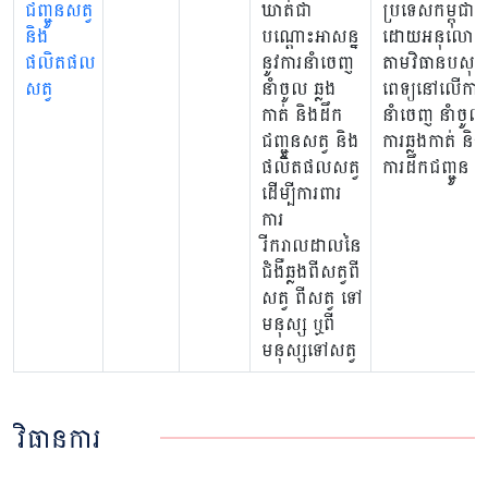
ជញ្ជូនសត្វ
ឃាត់ជា
ប្រទេសកម្ពុជា
និង
បណ្តោះអាសន្ន
ដោយអនុលោម
ផលិតផល
នូវការនាំចេញ
តាមវិធានបសុ
សត្វ
នាំចូល ឆ្លង
ពេទ្យនៅលើការ
កាត់ និងដឹក
នាំចេញ នាំចូល
ជញ្ជូនសត្វ និង
ការឆ្លងកាត់ និង
ផលិតផលសត្វ
ការដឹកជញ្ជូន
ដើម្បីការពារ
ការ
រីករាលដាលនៃ
ជំងឺឆ្លងពីសត្វពី
សត្វ ពីសត្វ ទៅ
មនុស្ស ឬពី
មនុស្សទៅសត្វ
វិធានការ