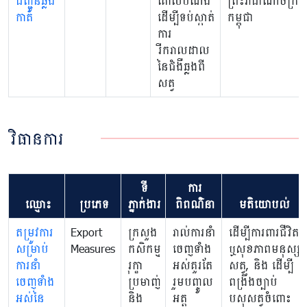
ជញ្ជូនឆ្លង
គោលបំណង
ព្រះរាជាណាចក្រ
កាត់
ដើម្បីទប់ស្កាត់
កម្ពុជា
ការ
រីករាលដាល
នៃជំងឺឆ្លងពី
សត្វ
វិធានការ
ទី
ការ
ឈ្មោះ
ប្រភេទ
ភ្នាក់ងារ
ពិពណ៌នា
មតិយោបល់
តម្រូវការ
Export
ក្រសួង
រាល់ការនាំ
ដើម្បីការពារជីវិត
សម្រាប់
Measures
កសិកម្ម
ចេញទាំង
ឬសុខភាពមនុស្ស
ការនាំ
រុក្ខា
អស់គួរតែ
សត្វ, និង ដើម្បី
ចេញទាំង
ប្រមាញ់
រួមបញ្ចូល
ពង្រឹងច្បាប់
អស់នៃ
និង
អត្ត
បសុសត្វចំពោះ