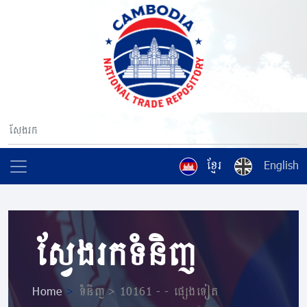
ខ្មែរ
English
ស្វែងរកទំនិញ
Home
>
ទំនិញ > 10161 ​​​- ​​​- ផ្សេងទៀត