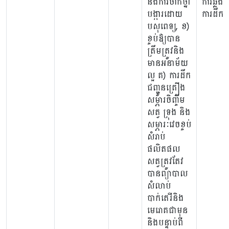
និងការចាក់ថ្នាំ
ការឆ្លងក
បង្ការដោយ
ការដឹកជញ
បសុពេទ្យ, ខ)
ខ្ចប់ឱ្យបាន
ត្រឹមត្រូវនិង
មានអនាម័យ
ល្អ គ) ការដឹក
ជញ្ជូនគ្រឿង
សម្ភារចិញ្ចឹម
សត្វ ទ្រុង និង
សម្ភារៈវេចខ្ចប់
សំរាប់
ផលិតផល
សត្វត្រូវតែវ
បានព្យាបាល
សំលាប់
បាក់តេរីនិង
មេរោគជាមុន
និងបន្ទាប់ពី