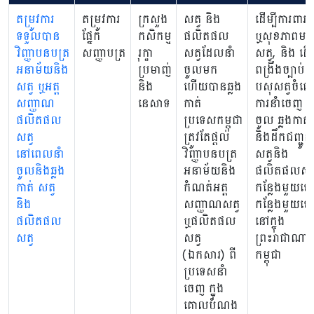
តម្រូវការ
តម្រូវការ
ក្រសួង
សត្វ និង
ដើម្បីការពារជី
ទទួលបាន
ផ្នែក
កសិកម្ម
ផលិតផល
ឬសុខភាពមនុ
វិញ្ញាបនបត្រ
សញ្ញាបត្រ
រុក្ខា
សត្វដែលនាំ
សត្វ, និង ដើម្
អនាម័យនិង
ប្រមាញ់
ចូលមក
ពង្រឹងច្បាប់
សត្វ ឬអត្ត
និង
ហើយបានឆ្លង
បសុសត្វចំពោ
សញ្ញាណ
នេសាទ
កាត់
ការនាំចេញ នា
ផលិតផល
ប្រទេសកម្ពុជា
ចូល ឆ្លងកាត់
សត្វ
ត្រូវតែផ្តល់
និងដឹកជញ្ជូន
នៅពេលនាំ
វិញ្ញាបនបត្រ
សត្វនិង
ចូលនិងឆ្លង
អនាម័យនិង
ផលិតផលសត្វ
កាត់ សត្វ
កំណត់អត្ត
កន្លែងមួយទៅ
និង
សញ្ញាណសត្វ
កន្លែងមួយទ
ផលិតផល
ឬផលិតផល
នៅក្នុង
សត្វ
សត្វ
ព្រះរាជាណាច
(ឯកសារ) ពី
កម្ពុជា
ប្រទេសនាំ
ចេញ ក្នុង
គោលបំណង