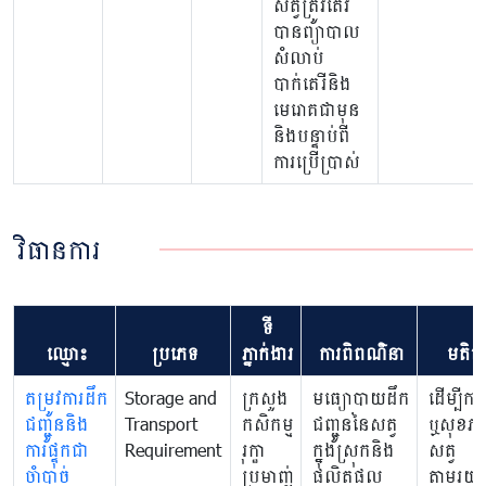
សត្វត្រូវតែវ
បានព្យាបាល
សំលាប់
បាក់តេរីនិង
មេរោគជាមុន
និងបន្ទាប់ពី
ការប្រើប្រាស់
វិធានការ
ទី
ឈ្មោះ
ប្រភេទ
ភ្នាក់ងារ
ការពិពណ៌នា
មតិយ
តម្រូវការដឹក
Storage and
ក្រសួង
មធ្យោបាយដឹក
ដើម្បីការ
ជញ្ជូននិង
Transport
កសិកម្ម
ជញ្ជូននៃសត្វ
ឬសុខភា
ការផ្ទុកជា
Requirement
រុក្ខា
ក្នុងស្រុកនិង
សត្វ
ចាំបាច់
ប្រមាញ់
ផលិតផល
តាមរយៈ