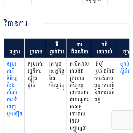
វិធានការ
ទី
ការ
មតិ
ឈ្មោះ
ប្រភេទ
ភ្នាក់ងារ
ពិពណ៌នា
យោបល់
ច្បាប់
ទម្រូវ
តម្រូវការ
ក្រសួង
ផលិតផល
ដើម្បី
ច្បាប់
ការ
ផ្នែកការ
សេដ្ឋកិច្ច
អាចនឺង
ប្រឆាំងនែង
ស្តីពីគ
ទំនិញ
ផ្ទៀង
និង
ត្រូវបាន
ការរត់គេច
បំរុង
ផ្ទាត់
ហិរញ្ញវត្ថុ
បញ្ចេញ
ពន្ធ ការបន្លំ
សំរាប់
ដោយគយ
និងការគេច
ការនាំ
ជាបណ្តោះ
ពន្ធ
ចេញ
អាសន្ន
ម្តងទឿត
នៅពេល
ដែល
បង្ហាញថា