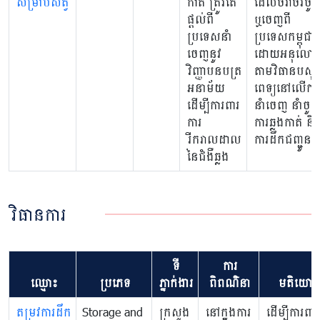
សម្រាប់សត្វ
កាត់ ត្រូវតែ
ដែលចរាចរចូ
ផ្ដល់ពី
ឬចេញពី
ប្រទេសនាំ
ប្រទេសកម្ពុជា
ចេញនូវ
ដោយអនុលោ
វិញ្ញាបនបត្រ
តាមវិធានបសុ
អនាម័យ
ពេទ្យនៅលើការ
ដើម្បីការពារ
នាំចេញ នាំចូ
ការ
ការឆ្លងកាត់ និ
រីករាលដាល
ការដឹកជញ្ជូន
នៃជំងឺឆ្លង
វិធានការ
ទី
ការ
ឈ្មោះ
ប្រភេទ
ភ្នាក់ងារ
ពិពណ៌នា
មតិយោប
តម្រូវការដឹក
Storage and
ក្រសួង
នៅក្នុងការ
ដើម្បីការពារ