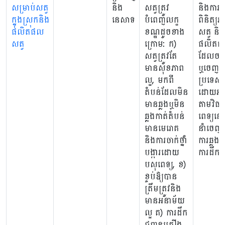
សម្រាប់សត្វ
និង
សត្វត្រូវ
និងការត្
ក្នុងស្រុកនិង
នេសាទ
បំពេញលក្ខ
ពិនិត្យ
ផលិតផល
ខណ្ឌដូចខាង
សត្វ និង
សត្វ
ក្រោម: ក)
ផលិតផល
សត្វត្រូវតែ
ដែលចរា
មានសុខភាព
ឬចេញពី
ល្អ, មកពី
ប្រទេសកម
តំបន់ដែលមិន
ដោយអន
មានឆ្លងឬមិន
តាមវិធា
ឆ្លងកាត់តំបន់
ពេទ្យនៅ
មានមេរោគ
នាំចេញ 
និងការចាក់ថ្នាំ
ការឆ្លងក
បង្ការដោយ
ការដឹកជញ
បសុពេទ្យ, ខ)
ខ្ចប់ឱ្យបាន
ត្រឹមត្រូវនិង
មានអនាម័យ
ល្អ គ) ការដឹក
ជញ្ជូនគ្រឿង