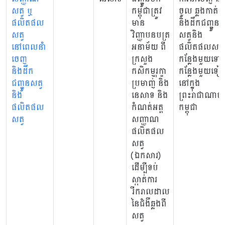
សត្វ ឬ
កម្ពុជាត្រូវ
ចូល ឆ្លងកាត់
ផលិតផល
មាន
និងដឹកជញ្ជូន
សត្វ
វិញ្ញាបនបត្រ
សត្វនិង
នៅពេលនាំ
អនាម័យ ពី
ផលិតផលសត្វព
ចេញ
ក្រសួង
កន្លែងមួយទៅ
និងដឹក
កសិកម្មរុក្ខា
កន្លែងមួយទៀ
ជញ្ជូនសត្វ
ប្រមាញ់ និង
នៅក្នុង
និង
នេសាទ និង
ព្រះរាជាណាចក
ផលិតផល
កំណត់អត្ត
កម្ពុជា
សត្វ
សញ្ញាណ
ផលិតផល
សត្វ
(ឯកសារ)
ដើម្បីទប់
ស្កាត់ការ
រីករាលដាល
នៃជំងឺឆ្លងពី
សត្វ