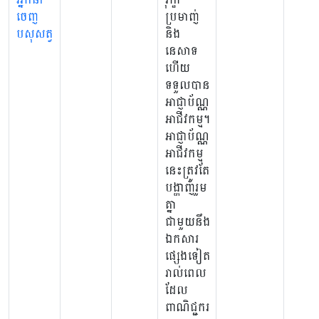
ចេញ
ប្រមាញ់
បសុសត្វ
និង
នេសាទ
ហើយ
ទទួលបាន
អាជ្ញាប័ណ្ណ
អាជីវកម្ម។
អាជ្ញាប័ណ្ណ
អាជីវកម្ម
នេះត្រូវតែ
បង្ហាញរួម
គ្នា
ជាមួយនឹង
ឯកសារ
ផ្សេងទៀត
រាល់ពេល
ដែល
ពាណិជ្ជករ