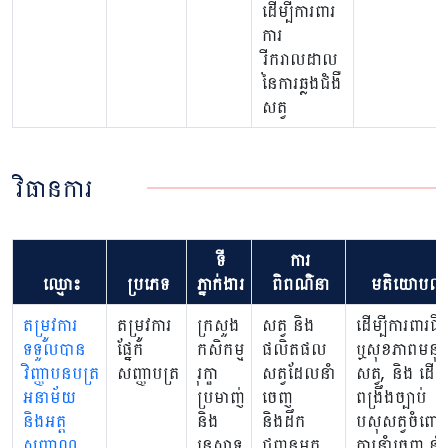
ដើម្បីការពារ
ការ
រីករាលដាល
នៃការឆ្លងជំងឺ
សត្វ
វិធានការ
ទី
ការ
ឈ្មោះ
ប្រភេទ
ភ្នាក់ងារ
ពិពណ៌នា
មតិយោបល់
តម្រូវការ
តម្រូវការ
ក្រសួង
សត្វ និង
ដើម្បីការពារជីវ
ទទួលបាន
ផ្នែក
កសិកម្ម
ផលិតផល
ឬសុខភាពមនុស
វិញ្ញាបនបត្រ
សញ្ញាបត្រ
រុក្ខា
សត្វដែលនាំ
សត្វ, និង ដើម្ប
អនាម័យ
ប្រមាញ់
ចេញ
ពង្រឹងច្បាប់
និងអត្ត
និង
និងដឹក
បសុសត្វចំពោះ
សញ្ញាណ
នេសាទ
ជញ្ជូនមក
ការនាំចេញ នាំ