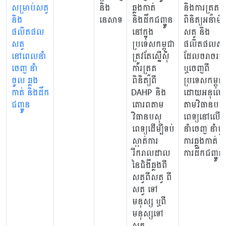
សម្រាប់សត្វ
និង
ឆ្លងកាត់
និងការត្រួត
និង
នេសាទ
និងដឹកជញ្ជូន
ពិនិត្យអនាម័
ផលិតផល
នៅក្នុង
សត្វ និង
សត្វ
ប្រទេសកម្ពុជា
ផលិតផលសត្
នៅពេលនាំ
ត្រូវតែស្នើសុំ
ដែលចរាចរច
ចេញ នាំ
ការត្រួត
ឬចេញពី
ចូល ឆ្លង
ពិនិត្យពី
ប្រទេសកម្ពុជា
កាត់ និងដឹក
DAHP និង
ដោយអនុលោ
ជញ្ជូន
គោរពតាម
តាមវិធានបសុ
វិធានបសុ
ពេទ្យនៅលើក
ពេទ្យដើម្បីទប់
នាំចេញ នាំច
ស្កាត់ការ
ការឆ្លងកាត់ ន
រីករាលដាល
ការដឹកជញ្ជូន
នៃជំងឺឆ្លងពី
សត្វពីសត្វ ពី
សត្វ ទៅ
មនុស្ស ឬពី
មនុស្សទៅ
សត្វ