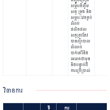
សម្ភារចិញ្ចឹម
សត្វ ទ្រុង និង
សម្ភារៈវេចខ្ចប់
សំរាប់
ផលិតផល
សត្វត្រូវតែវ
បានព្យាបាល
សំលាប់
បាក់តេរីនិង
មេរោគជាមុន
និងបន្ទាប់ពី
ការប្រើប្រាស់
វិធានការ
ទី
ការ