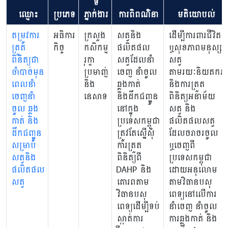
ទី
ឈ្មោះ
ប្រភេទ
ភ្នាក់ងារ
ការពិពណ៌នា
មតិយោបល់
តម្រូវការ
អធិការ
ក្រសួង
សត្វនិង
ដើម្បីការពារជីវិត
ត្រួត
កិច្ច
កសិកម្ម
ផលិតផល
ឬសុខភាពមនុស្ស
ពិនិត្យជា
រុក្ខា
សត្វដែលនាំ
សត្វ
ចាំបាច់មុន
ប្រមាញ់
ចេញ នាំចូល​
តាមរយៈនិយតករ
ពេលនាំ
និង
ឆ្លងកាត់
និងការត្រួត
ចេញនាំ
នេសាទ
និងដឹកជញ្ជូន
ពិនិត្យអនាម័យ
ចូល ឆ្លង
នៅក្នុង
សត្វ និង
កាត់ និង
ប្រទេសកម្ពុជា
ផលិតផលសត្វ
ដឹកជញ្ជូន
ត្រូវតែស្នើសុំ
ដែលចរាចរចូល
សម្រាប់
ការត្រួត
ឬចេញពី
សត្វនិង
ពិនិត្យពី
ប្រទេសកម្ពុជា
ផលិតផល
DAHP និង
ដោយអនុលោម
សត្វ
គោរពតាម
តាមវិធានបសុ
វិធានបសុ
ពេទ្យនៅលើការ
ពេទ្យដើម្បីទប់
នាំចេញ នាំចូល
ស្កាត់ការ
ការឆ្លងកាត់ និង