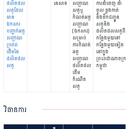
ផលិតផល
នេសាទ
សញ្ញាណ
ការនាំចេញ នាំ
សត្វដែល
សត្វឬ
ចូល ឆ្លងកាត់
មាន
កំណត់អត្ត
និងដឹកជញ្ជូន
ឯកសារ
សញ្ញាណ
សត្វនិង
បញ្ជាក់អត្ត
(ឯកសារ)
ផលិតផលសត្វពី
សញ្ញាណ
សម្រាប់
កន្លែងមួយទៅ
ប្រភព
ការកំណត់
កន្លែងមួយទៀត
ដើមនៃ
អត្ត
នៅក្នុង
ផលិតផល
សញ្ញាណ
ព្រះរាជាណាចក្រ
សត្វ
ផលិតផល
កម្ពុជា
ដើម
កំណើត
សត្វ
វិធានការ