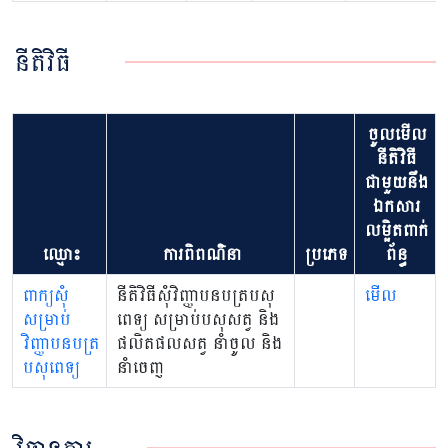
នីតិវិធី
ចូលមើល
នីតិវិធី
ជាមួយនឹង
ឯកសារ
លម្អិតពាក់
ឈ្មោះ
ការពិពណ៌នា
ប្រភេទ
ព័ន្ធ
ពាក្យសុំ
នីតិវិធីសុំវិញ្ញាបនបត្របសុ
មើល
សម្រាប់
ពេទ្យ សម្រាប់បសុសត្វ និង
វិញ្ញាបនបត្រ
ផលិតផលសត្វ នាំចូល និង
បសុពេទ្យ
នាំចេញ