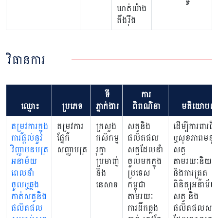
ឃាត់យ៉ាង
តឹងរ៉ឹង
វិធានការ
ទី
ការ
ឈ្មោះ
ប្រភេទ
ភ្នាក់ងារ
ពិពណ៌នា
មតិយោបល់
តម្រូវការក្នុង
តម្រូវការ
ក្រសួង
សត្វនិង
ដើម្បីការពារជីវ
ការផ្តល់នូវ
ផ្នែក
កសិកម្ម
ផលិតផល
ឬសុខភាពមនុស
វិញ្ញាបនបត្រ
សញ្ញាបត្រ
រុក្ខា
សត្វដែលនាំ
សត្វ
អនាម័យ
ប្រមាញ់
ចូលមកក្នុង
តាមរយៈនិយត
ពេលនាំ
និង
ប្រទេស
និងការត្រួត
ចូលឬឆ្លង
នេសាទ
កម្ពុជា
ពិនិត្យអនាម័យ
កាត់សត្វនិង
តាមរយៈ
សត្វ និង
ផលិតផល
ការដឹកឆ្លង
ផលិតផលសត្វ