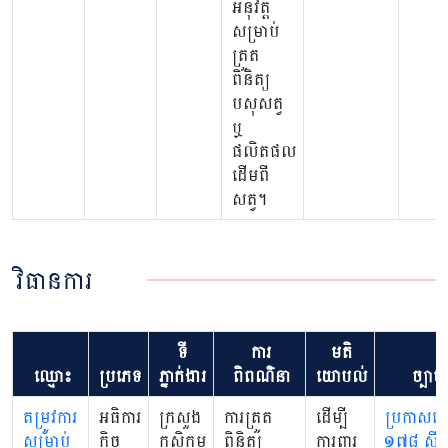
អនុវត្ត
សម្រាប់
ត្រួត
ពិនិត្យ
បសុសត្វ
ឬ
ផលិតផល
ដើមពី
សត្វ។
វិធានការ
ទី
ការ
មតិ
ឈ្មោះ
ប្រភេទ
ភ្នាក់ងារ
ពិពណ៌នា
យោបល់
ច្បាប់
តម្រូវការ
អធិការ
ក្រសួង
ការត្រួត
ដើម្បី
ប្រកាសល
សម្រាប់
កិច្ច
កសិកម្ម
ពិនិត្យ
ការពារ
១៧៨ ស្ដីពី