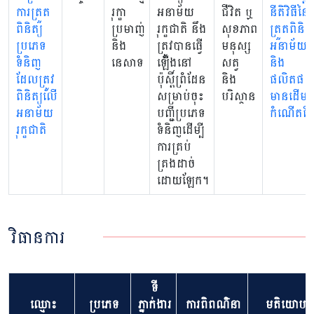
ការត្រួត
រុក្ខា
អនាម័យ
ជីវិត ឬ
នីតិវិធីនៃ
ពិនិត្យ
ប្រមាញ់
រុក្ខជាតិ នឹង
សុខភាព
ត្រួតពិនិត្
ប្រភេទ
និង
ត្រូវបានធ្វើ
មនុស្ស
អនាម័យសត
ទំនិញ​
នេសាទ
ឡើងនៅ
សត្វ
និង
ដែលត្រូវ
ប៉ុស្តិ៍ព្រំដែន
និង
ផលិតផល
ពិនិត្យលើ
សម្រាប់ចុះ
បរិស្ថាន
មានដើម
អនាម័យ
បញ្ជីប្រភេទ
កំណើតពីស
រុក្ខជាតិ
ទំនិញដើម្បី
ការគ្រប់
គ្រងដាច់
ដោយឡែក។
វិធានការ
ទី
ឈ្មោះ
ប្រភេទ
ភ្នាក់ងារ
ការពិពណ៌នា
មតិយោបល