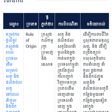
វិធានការ
ទី
ឈ្មោះ
ប្រភេទ
ភ្នាក់ងារ
ការពិពណ៌នា
មតិយោបល់
តម្រូវការ
Rule
ក្រសួង
សត្វ និង
ដើម្បីការពារជីវិត
ផ្តល់នូវ
of
កសិកម្ម
ផលិតផល
ឬសុខភាពមនុស្ស
ភស្តុតាង
Origin
រុក្ខា
សត្វដែលនាំ
សត្វ, និង ដើម្បី
របស់
ប្រមាញ់
ចូលនិងឆ្លង
ពង្រឹងច្បាប់
ប្រទេស
និង
កាត់មកក្នុង
បសុសត្វចំពោះ
ដើម
នេសាទ
ប្រទេសកម្ពុជា
ការនាំចេញ នាំ
សម្រាប់
ត្រូវតែផ្ដល់
ចូល ឆ្លងកាត់
សត្វ និង
ការបញ្ជាក់
និងដឹកជញ្ជូន
ផលិតផល
វិញ្ញាបនបត្រ
សត្វនិង
សត្វ
ប្រភពដើម
ផលិតផលសត្វពី
នៅពេល
ចេញដោយ
កន្លែងមួយទៅ
នាំចូល
ប្រទេសនាំ
កន្លែងមួយទៀត
និងដឹក
ចេញ ក្នុង
នៅក្នុង