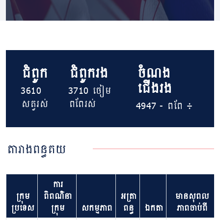
ជំពូក
ជំពូករង
ចំណង
ជើងរង
3610
3710 ចៀម
សត្វរស់
ពពែរស់
4947 ​​​- ពពែ ៖
តារាងពន្ធគយ
ការ
ក្រុម
ពិពណ៌នា
អត្រា
មាន​សុពល
ប្រទេស
ក្រុម
សកម្មភាព
ពន្ធ
ឯកតា
ភាព​ចាប់ពី