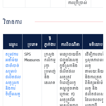
ការប្រើប្រាស់
វិធានការ
ទី
ឈ្មោះ
ប្រភេទ
ភ្នាក់ងារ
ការពិពណ៌នា
មតិយោបល់
តម្រូវការ
SPS
ក្រសួង
មធ្យោបាយដឹក
ដើម្បីការពារជីវ
អនាម័យ
Measures
កសិកម្ម
ជញ្ជូននៃសត្វ
ឬសុខភាពមនុស
ជាចាំបាច់
រុក្ខា
ក្នុងស្រុកនិង
សត្វ
សម្រាប់
ប្រមាញ់
ផលិតផល
តាមរយៈនិយត
ផលិតផល
និង
សត្វត្រូវ
និងការត្រួត
សត្វស្រុក
នេសាទ
បំពេញលក្ខ
ពិនិត្យអនាម័យ
និងការ
ខណ្ឌដូចខាង
សត្វ និង
ចិញ្ចឹមសត្វ
ក្រោម: ក)
ផលិតផលសត្វ
សត្វត្រូវតែ
ដែលចរាចរចូ
មានសុខភាព
ឬចេញពី