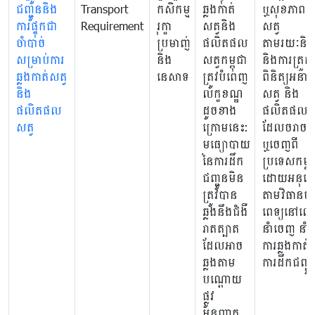
ជញ្ជូននិង
Transport
កសិកម្ម
ឆ្លងកាត់
ឬសុខភាពមន
ការផ្ទុកជា
Requirement
រុក្ខា
សត្វនិង
សត្វ
ចាំបាច់
ប្រមាញ់
ផលិតផល
តាមរយៈនិ
សម្រាប់ការ
និង
សត្វកម្ពុជា
និងការត្រួត
ឆ្លងកាត់សត្វ
នេសាទ
ត្រូវបំពេញ
ពិនិត្យអនាម
និង
លក្ខខណ្ឌ
សត្វ និង
ផលិតផល
ដូចខាង
ផលិតផលសត
សត្វ
ក្រោមនេះ:
ដែលចរាចរ
មធ្យោបាយ
ឬចេញពី
នៃការដឹក
ប្រទេសកម្ពុ
ជញ្ជូនមិន
ដោយអនុល
ត្រូវបាន
តាមវិធានប
ឆ្លងនឹងជំងឺ
ពេទ្យនៅលើ
រាតត្បាត
នាំចេញ នាំ
ដែលអាច
ការឆ្លងកាត់ 
ឆ្លងតាម
ការដឹកជញ្ជូ
បណ្តោយ
ផ្លូវ
អនុញ្ញាត