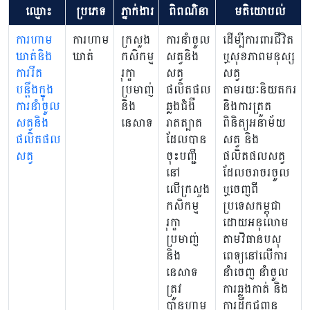
ឈ្មោះ
ប្រភេទ
ភ្នាក់ងារ
ពិពណ៌នា
មតិយោបល់
ការហាម
ការហាម
ក្រសួង
ការនាំចូល
ដើម្បីការពារជីវិត
ឃាត់និង
ឃាត់
កសិកម្ម
សត្វនិង
ឬសុខភាពមនុស្ស
ការរឹត
រុក្ខា
សត្វ
សត្វ
បន្តឹងក្នុង
ប្រមាញ់
ផលិតផល
តាមរយៈនិយតករ
ការនាំចូល
និង
ឆ្លងជំងឺ
និងការត្រួត
សត្វនិង
នេសាទ
រាតត្បាត
ពិនិត្យអនាម័យ
ផលិតផល
ដែលបាន
សត្វ និង
សត្វ
ចុះបញ្ជី
ផលិតផលសត្វ
នៅ
ដែលចរាចរចូល
លើក្រសួង
ឬចេញពី
កសិកម្ម
ប្រទេសកម្ពុជា
រុក្ខា
ដោយអនុលោម
ប្រមាញ់
តាមវិធានបសុ
និង
ពេទ្យនៅលើការ
នេសាទ
នាំចេញ នាំចូល
ត្រូវ
ការឆ្លងកាត់ និង
បានហាម
ការដឹកជញ្ជូន