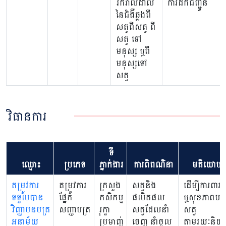
រីករាលដាល
ការដឹកជញ្ជូន
នៃជំងឺឆ្លងពី
សត្វពីសត្វ ពី
សត្វ ទៅ
មនុស្ស ឬពី
មនុស្សទៅ
សត្វ
វិធានការ
ទី
ឈ្មោះ
ប្រភេទ
ភ្នាក់ងារ
ការពិពណ៌នា
មតិយោបល
តម្រូវការ
តម្រូវការ
ក្រសួង
សត្វនិង
ដើម្បីការពារជី
ទទួលបាន
ផ្នែក
កសិកម្ម
ផលិតផល
ឬសុខភាពមនុ
វិញ្ញាបនបត្រ
សញ្ញាបត្រ
រុក្ខា
សត្វដែលនាំ
សត្វ
អនាម័យ
ប្រមាញ់
ចេញ នាំចូល​
តាមរយៈនិយ