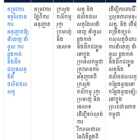
តម្រូវការ
តម្រូវការ
ក្រសួង
សត្វ និង
ដើម្បីការពារជីវិ
ទទួលបាន
ផ្នែកការ
កសិកម្ម
ផលិតផល
ឬសុខភាពមនុស្
ការ
អនុញ្ញាត
រុក្ខា
សត្វដែលនាំ
សត្វ, និង ដើម្បី
អនុញ្ញាតឱ្យ
ប្រមាញ់
ចេញ នាំចូល​
ពង្រឹងច្បាប់
នាំចេញ​ នាំ
និង
ឆ្លងកាត់
បសុសត្វចំពោះ
ចូល ការ
នេសាទ
និងដឹកជញ្ជូន
ការនាំចេញ នាំ
ឆ្លងកាត់
ទៅក្នុង
ចូល ឆ្លងកាត់
និងដឹក
ប្រទេសកម្ពុជា
និងដឹកជញ្ជូន
ជញ្ជូនសត្វ
ត្រូវមានការ
សត្វនិង
និង
អនុញ្ញាតពី
ផលិតផលសត្វពី
ផលិតផល
ក្រសួង
កន្លែងមួយទៅ
សត្វ
កសិកម្ម រុក្ខា
កន្លែងមួយទៀត
ប្រមាញ់ និង
នៅក្នុង
នេសាទ
ព្រះរាជាណាចក្
ដើម្បីទប់ស្កាត់
កម្ពុជា
ការ
រីករាលដាល
នៃជំងឺឆ្លងពី