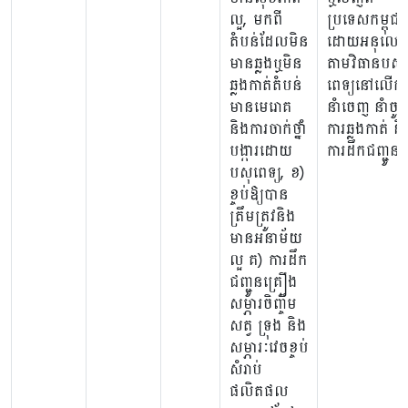
ល្អ, មកពី
ប្រទេសកម្ពុជា
តំបន់ដែលមិន
ដោយអនុលោ
មានឆ្លងឬមិន
តាមវិធានបសុ
ឆ្លងកាត់តំបន់
ពេទ្យនៅលើកា
មានមេរោគ
នាំចេញ នាំចូ
និងការចាក់ថ្នាំ
ការឆ្លងកាត់ និ
បង្ការដោយ
ការដឹកជញ្ជូន
បសុពេទ្យ, ខ)
ខ្ចប់ឱ្យបាន
ត្រឹមត្រូវនិង
មានអនាម័យ
ល្អ គ) ការដឹក
ជញ្ជូនគ្រឿង
សម្ភារចិញ្ចឹម
សត្វ ទ្រុង និង
សម្ភារៈវេចខ្ចប់
សំរាប់
ផលិតផល