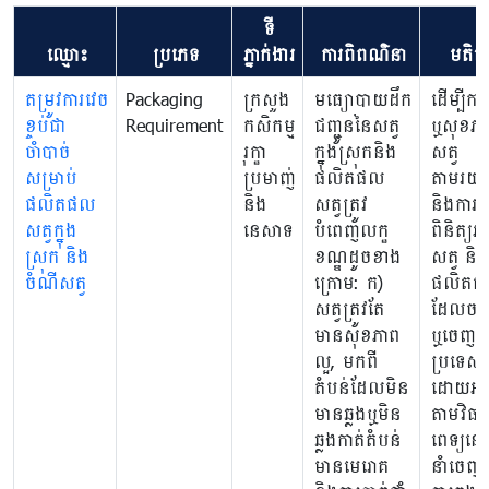
ទី
ឈ្មោះ
ប្រភេទ
ភ្នាក់ងារ
ការពិពណ៌នា
មតិយ
តម្រូវការវេច
Packaging
ក្រសួង
មធ្យោបាយដឹក
ដើម្បីការ
ខ្ចប់ជា
Requirement
កសិកម្ម
ជញ្ជូននៃសត្វ
ឬសុខភា
ចាំបាច់
រុក្ខា
ក្នុងស្រុកនិង
សត្វ
សម្រាប់
ប្រមាញ់
ផលិតផល
តាមរយៈ
ផលិតផល
និង
សត្វត្រូវ
និងការត្
សត្វក្នុង
នេសាទ
បំពេញលក្ខ
ពិនិត្យ
ស្រុក និង
ខណ្ឌដូចខាង
សត្វ និង
ចំណីសត្វ
ក្រោម: ក)
ផលិតផល
សត្វត្រូវតែ
ដែលចរា
មានសុខភាព
ឬចេញពី
ល្អ, មកពី
ប្រទេសកម
តំបន់ដែលមិន
ដោយអន
មានឆ្លងឬមិន
តាមវិធា
ឆ្លងកាត់តំបន់
ពេទ្យនៅ
មានមេរោគ
នាំចេញ 