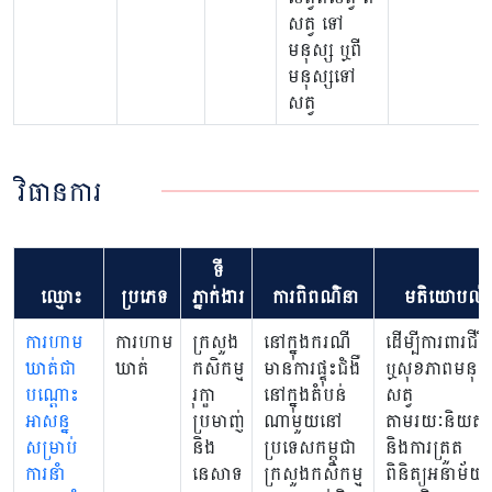
សត្វ ទៅ
មនុស្ស ឬពី
មនុស្សទៅ
សត្វ
វិធានការ
ទី
ឈ្មោះ
ប្រភេទ
ភ្នាក់ងារ
ការពិពណ៌នា
មតិយោបល់
ការហាម
ការហាម
ក្រសួង
នៅក្នុងករណី
ដើម្បីការពារជីវិ
ឃាត់ជា
ឃាត់
កសិកម្ម
មានការផ្ទុះជំងឺ
ឬសុខភាពមនុស្
បណ្តោះ
រុក្ខា
នៅក្នុងតំបន់
សត្វ
អាសន្ន
ប្រមាញ់
ណាមួយនៅ
តាមរយៈនិយតក
សម្រាប់
និង
ប្រទេសកម្ពុជា
និងការត្រួត
ការនាំ
នេសាទ
ក្រសួងកសិកម្ម
ពិនិត្យអនាម័យ