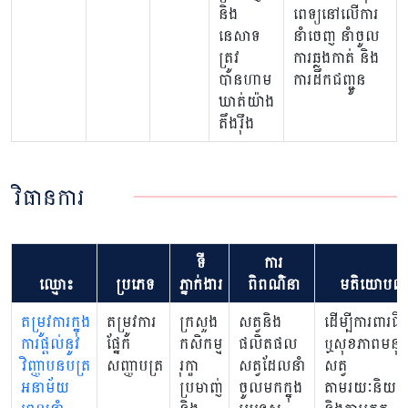
និង
ពេទ្យនៅលើការ
នេសាទ
នាំចេញ នាំចូល
ត្រូវ
ការឆ្លងកាត់ និង
បានហាម
ការដឹកជញ្ជូន
ឃាត់យ៉ាង
តឹងរ៉ឹង
វិធានការ
ទី
ការ
ឈ្មោះ
ប្រភេទ
ភ្នាក់ងារ
ពិពណ៌នា
មតិយោបល់
តម្រូវការក្នុង
តម្រូវការ
ក្រសួង
សត្វនិង
ដើម្បីការពារជីវ
ការផ្តល់នូវ
ផ្នែក
កសិកម្ម
ផលិតផល
ឬសុខភាពមនុស
វិញ្ញាបនបត្រ
សញ្ញាបត្រ
រុក្ខា
សត្វដែលនាំ
សត្វ
អនាម័យ
ប្រមាញ់
ចូលមកក្នុង
តាមរយៈនិយត