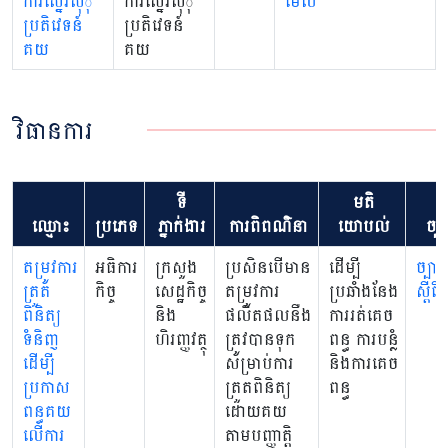
ការស្នើរសុុំ
ការស្នើរសុុំ
មើល
ប្រតិវេទន៍
ប្រតិវេទន៍
គយ
គយ
វិធានការ
ទី
មតិ
ឈ្មោះ
ប្រភេទ
ភ្នាក់ងារ
ការពិពណ៌នា
យោបល់
ច្បា
តម្រូវការ
អធិការ
ក្រសួង
ប្រសិនបើមាន
ដើម្បី
ច្បាប់
ត្រួត
កិច្ច
សេដ្ឋកិច្ច
តម្រូវការ
ប្រឆាំងនែង
ស្តីព
ពិនិត្យ
និង
ផលិតផលនឺង
ការរត់គេច
ទំនិញ
ហិរញ្ញវត្ថុ
ត្រូវបានទុក
ពន្ធ ការបន្លំ
ដើម្បី
សម្រាប់ការ
និងការគេច
ប្រកាស
ត្រួតពិនិត្យ
ពន្ធ
ពន្ធគយ
ដោយគយ
លើការ
តាមបញ្ញាត្តិ