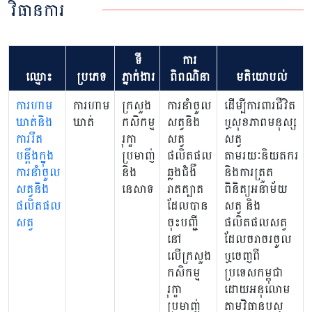
វិធានការ
ទី
ការ
ឈ្មោះ
ប្រភេទ
ភ្នាក់ងារ
ពិពណ៌នា
មតិយោបល់
ការហាម
ការហាម
ក្រសួង
ការនាំចូល
ដើម្បីការពារជីវិត
ឃាត់និង
ឃាត់
កសិកម្ម
សត្វនិង
ឬសុខភាពមនុស្ស
ការរឹត
រុក្ខា
សត្វ
សត្វ
បន្តឹងក្នុង
ប្រមាញ់
ផលិតផល
តាមរយៈនិយតករ
ការនាំចូល
និង
ឆ្លងជំងឺ
និងការត្រួត
សត្វនិង
នេសាទ
រាតត្បាត
ពិនិត្យអនាម័យ
ផលិតផល
ដែលបាន
សត្វ និង
សត្វ
ចុះបញ្ជី
ផលិតផលសត្វ
នៅ
ដែលចរាចរចូល
លើក្រសួង
ឬចេញពី
កសិកម្ម
ប្រទេសកម្ពុជា
រុក្ខា
ដោយអនុលោម
ប្រមាញ់
តាមវិធានបសុ