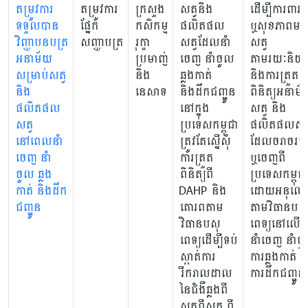
តម្រូវការ
តម្រូវការ
ក្រសួង
សត្វនិង
ដើម្បីការពារជី
ទទួលបាន
ផ្នែក
កសិកម្ម
ផលិតផល
ឬសុខភាពមនុ
វិញ្ញាបនបត្រ
សញ្ញាបត្រ
រុក្ខា
សត្វដែលនាំ
សត្វ
អនាម័យ
ប្រមាញ់
ចេញ នាំចូល​
តាមរយៈនិយ
សម្រាប់សត្វ
និង
ឆ្លងកាត់
និងការត្រួត
និង
នេសាទ
និងដឹកជញ្ជូន
ពិនិត្យអនាម័
ផលិតផល
នៅក្នុង
សត្វ និង
សត្វ
ប្រទេសកម្ពុជា
ផលិតផលសត្
នៅពេលនាំ
ត្រូវតែស្នើសុំ
ដែលចរាចរច
ចេញ នាំ
ការត្រួត
ឬចេញពី
ចូល ឆ្លង
ពិនិត្យពី
ប្រទេសកម្ពុជា
កាត់ និងដឹក
DAHP និង
ដោយអនុលោ
ជញ្ជូន
គោរពតាម
តាមវិធានបសុ
វិធានបសុ
ពេទ្យនៅលើក
ពេទ្យដើម្បីទប់
នាំចេញ នាំច
ស្កាត់ការ
ការឆ្លងកាត់ ន
រីករាលដាល
ការដឹកជញ្ជូន
នៃជំងឺឆ្លងពី
សត្វពីសត្វ ពី