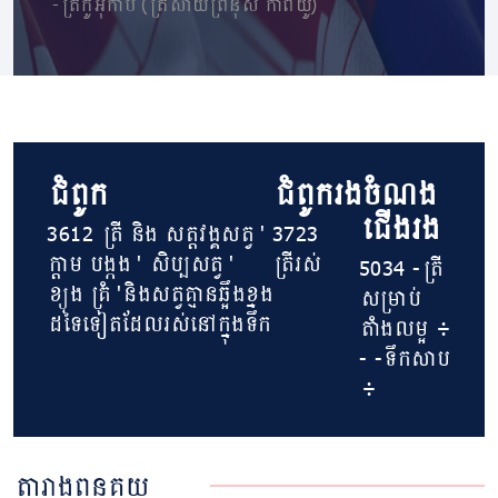
-ត្រីកូអ៊ីកាប (ត្រី​សាយព្រីនុស កាពីយ៉ូ)
ជំពូក
ជំពូករង
ចំណង
ជើងរង
3612 ត្រី និង សត្តវង្គសត្វ '
3723
ក្តាម បង្កង ' សិប្បសត្វ '
ត្រីរស់
5034 -ត្រី
ខ្យង គ្រំ​ 'និងសត្វគ្មានឆ្អឹងខ្នង
សម្រាប់​
ដទៃទៀតដែលរស់នៅក្នុងទឹក
តាំង​លម្អ ៖
- -ទឹកសាប
៖
តារាងពន្ធគយ