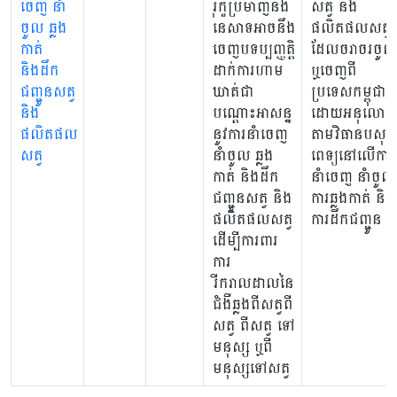
ចេញ នាំ
រុក្ខប្រមាញ់និង
សត្វ និង
ចូល ឆ្លង
នេសាទអាចនឹង
ផលិតផលសត្វ
កាត់
ចេញបទប្បញ្ញត្តិ
ដែលចរាចរចូល
និងដឹក
ដាក់ការហាម
ឬចេញពី
ជញ្ជូនសត្វ
ឃាត់ជា
ប្រទេសកម្ពុជា
និង
បណ្តោះអាសន្ន
ដោយអនុលោម
ផលិតផល
នូវការនាំចេញ
តាមវិធានបសុ
សត្វ
នាំចូល ឆ្លង
ពេទ្យនៅលើការ
កាត់ និងដឹក
នាំចេញ នាំចូល
ជញ្ជូនសត្វ និង
ការឆ្លងកាត់ និង
ផលិតផលសត្វ
ការដឹកជញ្ជូន
ដើម្បីការពារ
ការ
រីករាលដាលនៃ
ជំងឺឆ្លងពីសត្វពី
សត្វ ពីសត្វ ទៅ
មនុស្ស ឬពី
មនុស្សទៅសត្វ