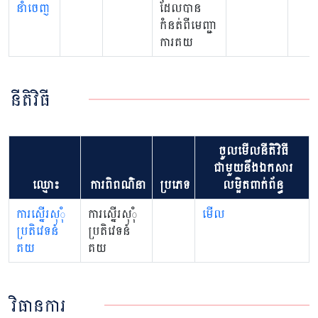
នាំចេញ
ដែលបាន
កំនត់ពីមេញ្ជា
ការគយ
នីតិវិធី
ចូលមើលនីតិវិធី
ជាមួយនឹងឯកសារ
ឈ្មោះ
ការពិពណ៌នា
ប្រភេទ
លម្អិតពាក់ព័ន្ធ
ការស្នើរសុុំ
ការស្នើរសុុំ
មើល
ប្រតិវេទន៍
ប្រតិវេទន៍
គយ
គយ
វិធានការ