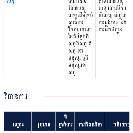
សត្វ
គោរពតាម
តាមវិធានបសុ
វិធានបសុ
ពេទ្យនៅលើការ
ពេទ្យដើម្បីទប់
នាំចេញ នាំចូល
ស្កាត់ការ
ការឆ្លងកាត់ និង
រីករាលដាល
ការដឹកជញ្ជូន
នៃជំងឺឆ្លងពី
សត្វពីសត្វ ពី
សត្វ ទៅ
មនុស្ស ឬពី
មនុស្សទៅ
សត្វ
វិធានការ
ទី
ឈ្មោះ
ប្រភេទ
ភ្នាក់ងារ
ការពិពណ៌នា
មតិយោបល