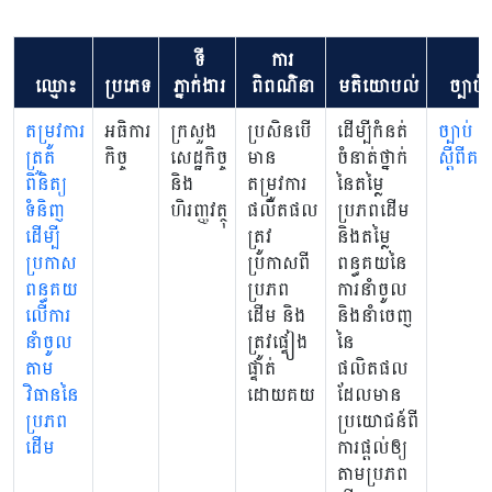
ទី
ការ
ឈ្មោះ
ប្រភេទ
ភ្នាក់ងារ
ពិពណ៌នា
មតិយោបល់
ច្បាប់
តម្រូវការ
អធិការ
ក្រសួង
ប្រសិនបើ
ដើម្បីកំនត់
ច្បាប់
ត្រួត
កិច្ច
សេដ្ឋកិច្ច
មាន
ចំនាត់ថ្នាក់
ស្តីពីគ
ពិនិត្យ
និង
តម្រូវការ
នៃតម្លៃ
ទំនិញ
ហិរញ្ញវត្ថុ
ផលិតផល
ប្រភពដើម
ដើម្បី
ត្រូវ
និងតម្លៃ
ប្រកាស
ប្រកាសពី
ពន្ធគយនៃ
ពន្ធគយ
ប្រភព
ការនាំចូល
លើការ
ដើម និង
និងនាំចេញ
នាំចូល
ត្រូវផ្ទៀង
នៃ
តាម
ផ្ទាត់
ផលិតផល
វិធាននៃ
ដោយគយ
ដែលមាន
ប្រភព
ប្រយោជន៍ពី
ដើម
ការផ្តល់ឲ្យ
តាមប្រភព