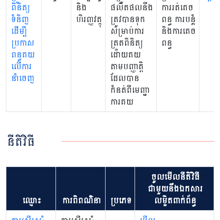
ពិនិត្យ
និង
ផលិតផលនឺង
ការរត់គេច
ទំនិញ
ហិរញ្ញវត្ថុ
ត្រូវបានទុក
ពន្ធ ការបន្លំ
ដើម្បី
សម្រាប់ការ
និងការគេច
ប្រកាស
ត្រួតពិនិត្យ
ពន្ធ
ពន្ធគយ
ដោយគយ
លើការ
តាមបញ្ញាត្តិ
នាំចេញ
ដែលបាន
កំនត់ពីមេញ្ជា
ការគយ
នីតិវិធី
ចូលមើលនីតិវិធី
ជាមួយនឹងឯកសារ
ឈ្មោះ
ការពិពណ៌នា
ប្រភេទ
លម្អិតពាក់ព័ន្ធ