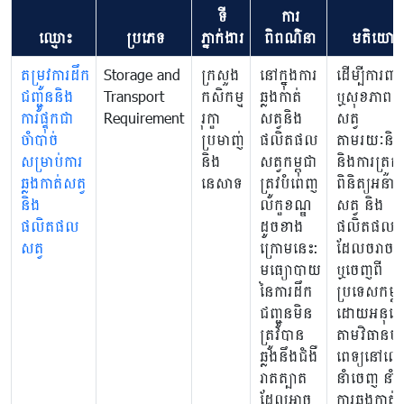
ទី
ការ
ឈ្មោះ
ប្រភេទ
ភ្នាក់ងារ
ពិពណ៌នា
មតិយោប
តម្រូវការដឹក
Storage and
ក្រសួង
នៅក្នុងការ
ដើម្បីការពារ
ជញ្ជូននិង
Transport
កសិកម្ម
ឆ្លងកាត់
ឬសុខភាពមន
ការផ្ទុកជា
Requirement
រុក្ខា
សត្វនិង
សត្វ
ចាំបាច់
ប្រមាញ់
ផលិតផល
តាមរយៈនិ
សម្រាប់ការ
និង
សត្វកម្ពុជា
និងការត្រួត
ឆ្លងកាត់សត្វ
នេសាទ
ត្រូវបំពេញ
ពិនិត្យអនាម
និង
លក្ខខណ្ឌ
សត្វ និង
ផលិតផល
ដូចខាង
ផលិតផលសត
សត្វ
ក្រោមនេះ:
ដែលចរាចរ
មធ្យោបាយ
ឬចេញពី
នៃការដឹក
ប្រទេសកម្ពុ
ជញ្ជូនមិន
ដោយអនុល
ត្រូវបាន
តាមវិធានប
ឆ្លងនឹងជំងឺ
ពេទ្យនៅលើ
រាតត្បាត
នាំចេញ នាំ
ដែលអាច
ការឆ្លងកាត់ 