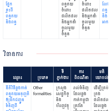
ផ្នែក
ពន្ធគយ
ចំពោះ
លែង
ខ្លះពី
ចំពោះ
ផលិតផល
ពន្ធ
ពន្ធគយ
ផលិតផល
និងអ្នកនាំ
និង
និងពន្ធ
និងអ្នកនាំ
ចូលមួយ
អាករ
ចូលមួយ
ចំនួន
ចំនួន
វិធានការ
ទី
ការ
មតិ
ឈ្មោះ
ប្រភេទ
ភ្នាក់ងារ
ពិពណ៌នា
យោបល់
នីតិវិធីឆ្លងកាត់
Other
ក្រសួង
រាល់ទំនិញ
ដើម្បីគ្រប់
ពន្ធគយអនុញ្ញតិ
formalities
សេដ្ឋកិច្ច
ដែលឆ្លង
គ្រង
ឲ្យដឹកជញ្ជូន
និង
កាត់កម្ពុជា
ផលិតផល
ទំនិញពី
ហិរញ្ញវត្ថុ
ត្រូវតែ
ដែលឆ្លង