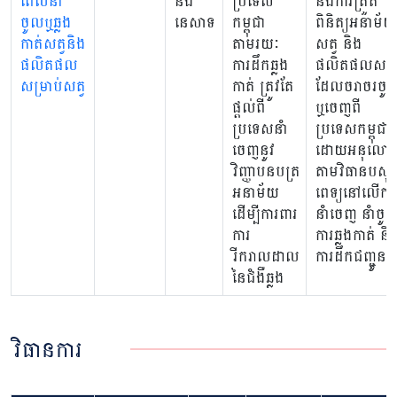
ពេលនាំ
និង
ប្រទេស
និងការត្រួត
ចូលឬឆ្លង
នេសាទ
កម្ពុជា
ពិនិត្យអនាម័យ
កាត់សត្វនិង
តាមរយៈ
សត្វ និង
ផលិតផល
ការដឹកឆ្លង
ផលិតផលសត្វ
សម្រាប់សត្វ
កាត់ ត្រូវតែ
ដែលចរាចរចូ
ផ្ដល់ពី
ឬចេញពី
ប្រទេសនាំ
ប្រទេសកម្ពុជា
ចេញនូវ
ដោយអនុលោ
វិញ្ញាបនបត្រ
តាមវិធានបសុ
អនាម័យ
ពេទ្យនៅលើការ
ដើម្បីការពារ
នាំចេញ នាំចូ
ការ
ការឆ្លងកាត់ និ
រីករាលដាល
ការដឹកជញ្ជូន
នៃជំងឺឆ្លង
វិធានការ