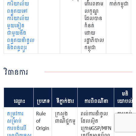
ការិយាល័យ
គោរពតាម
កាត់កម្ពុជា
ពន្ធគយទៅ
លក្ខណ្ឌ
ការិយាល័យ
ដែលបាន
មួយទៀត
កំនត់
ជាមួយនឹង
ដោយ
ពន្ធគយនាំចូល
រដ្ឋាភិបាល
និងពន្ធព្យួរ
កម្ពុជា
វិធានការ
មតិ
ឈ្មោះ
ប្រភេទ
ទីភ្នាក់ងារ
ការពិពណ៌នា
យោបល់
តម្រូវការ
Rule
ក្រសួង
រាល់ការនាំចូល
ការគ្រប់
សម្រាប់
of
ពាណិជ្ជកម្ម
ដែលស្ថិត
គ្រង
ការបង់លើ
Origin
ក្រោមGSP/MFN​
សោហ៊ុយនស
ត្រូវតែមាន​ប័ណ្ណ