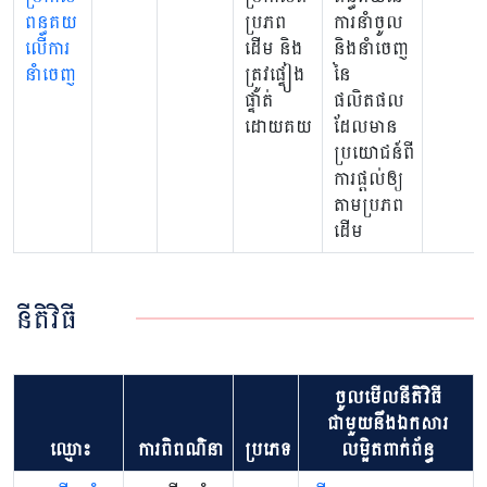
ពន្ធគយ
ប្រភព
ការនាំចូល
លើការ
ដើម និង
និងនាំចេញ
នាំចេញ
ត្រូវផ្ទៀង
នៃ
ផ្ទាត់
ផលិតផល
ដោយគយ
ដែលមាន
ប្រយោជន៍ពី
ការផ្តល់ឲ្យ
តាមប្រភព
ដើម
នីតិវិធី
ចូលមើលនីតិវិធី
ជាមួយនឹងឯកសារ
ឈ្មោះ
ការពិពណ៌នា
ប្រភេទ
លម្អិតពាក់ព័ន្ធ