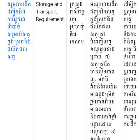
តម្រូវការដឹក
Storage and
ក្រសួង
មធ្យោបាយដឹក
ដើម្បីការ
ជញ្ជូននិង
Transport
កសិកម្ម
ជញ្ជូននៃសត្វ
ឬសុខភា
ការផ្ទុកជា
Requirement
រុក្ខា
ក្នុងស្រុកនិង
សត្វ
ចាំបាច់
ប្រមាញ់
ផលិតផល
តាមរយៈ
សម្រាប់សត្វ
និង
សត្វត្រូវ
និងការត្
ក្នុងស្រុកនិង
នេសាទ
បំពេញលក្ខ
ពិនិត្យ
ផលិតផល
ខណ្ឌដូចខាង
សត្វ និង
សត្វ
ក្រោម: ក)
ផលិតផល
សត្វត្រូវតែ
ដែលចរា
មានសុខភាព
ឬចេញពី
ល្អ, មកពី
ប្រទេសកម
តំបន់ដែលមិន
ដោយអន
មានឆ្លងឬមិន
តាមវិធា
ឆ្លងកាត់តំបន់
ពេទ្យនៅ
មានមេរោគ
នាំចេញ 
និងការចាក់ថ្នាំ
ការឆ្លងក
បង្ការដោយ
ការដឹកជញ
បសុពេទ្យ, ខ)
ខ្ចប់ឱ្យបាន