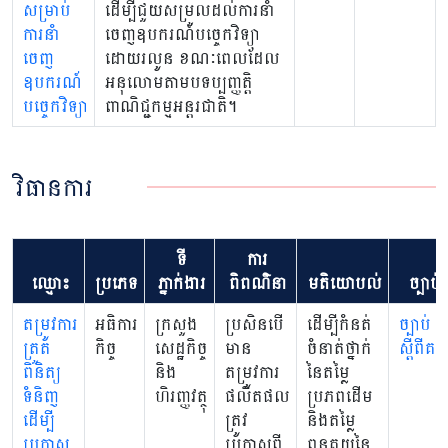
សម្រាប់
ដើម្បីជួយសម្រួលដល់ការនាំ
ការនាំ
ចេញឧបករណ៍បច្ចេកវិទ្យា
ចេញ
ដោយរលូន ខណៈពេលដែល
ឧបករណ៍
អនុលោមតាមបទប្បញ្ញត្តិ
បច្ចេកវិទ្យា
ពាណិជ្ជកម្មអន្តរជាតិ។
វិធានការ
ទី
ការ
ឈ្មោះ
ប្រភេទ
ភ្នាក់ងារ
ពិពណ៌នា
មតិយោបល់
ច្បាប់
តម្រូវការ
អធិការ
ក្រសួង
ប្រសិនបើ
ដើម្បីកំនត់
ច្បាប់
ត្រួត
កិច្ច
សេដ្ឋកិច្ច
មាន
ចំនាត់ថ្នាក់
ស្តីពីគ
ពិនិត្យ
និង
តម្រូវការ
នៃតម្លៃ
ទំនិញ
ហិរញ្ញវត្ថុ
ផលិតផល
ប្រភពដើម
ដើម្បី
ត្រូវ
និងតម្លៃ
ប្រកាស
ប្រកាសពី
ពន្ធគយនៃ