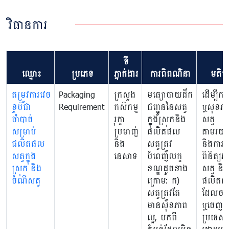
វិធានការ
ទី
ឈ្មោះ
ប្រភេទ
ភ្នាក់ងារ
ការពិពណ៌នា
មតិយ
តម្រូវការវេច
Packaging
ក្រសួង
មធ្យោបាយដឹក
ដើម្បីការ
ខ្ចប់ជា
Requirement
កសិកម្ម
ជញ្ជូននៃសត្វ
ឬសុខភា
ចាំបាច់
រុក្ខា
ក្នុងស្រុកនិង
សត្វ
សម្រាប់
ប្រមាញ់
ផលិតផល
តាមរយៈ
ផលិតផល
និង
សត្វត្រូវ
និងការត្
សត្វក្នុង
នេសាទ
បំពេញលក្ខ
ពិនិត្យ
ស្រុក និង
ខណ្ឌដូចខាង
សត្វ និង
ចំណីសត្វ
ក្រោម: ក)
ផលិតផល
សត្វត្រូវតែ
ដែលចរា
មានសុខភាព
ឬចេញពី
ល្អ, មកពី
ប្រទេសកម