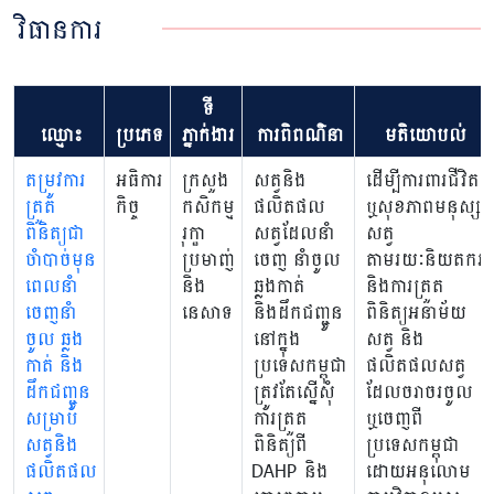
វិធានការ
ទី
ឈ្មោះ
ប្រភេទ
ភ្នាក់ងារ
ការពិពណ៌នា
មតិយោបល់
តម្រូវការ
អធិការ
ក្រសួង
សត្វនិង
ដើម្បីការពារជីវិត
ត្រួត
កិច្ច
កសិកម្ម
ផលិតផល
ឬសុខភាពមនុស្ស
ពិនិត្យជា
រុក្ខា
សត្វដែលនាំ
សត្វ
ចាំបាច់មុន
ប្រមាញ់
ចេញ នាំចូល​
តាមរយៈនិយតករ
ពេលនាំ
និង
ឆ្លងកាត់
និងការត្រួត
ចេញនាំ
នេសាទ
និងដឹកជញ្ជូន
ពិនិត្យអនាម័យ
ចូល ឆ្លង
នៅក្នុង
សត្វ និង
កាត់ និង
ប្រទេសកម្ពុជា
ផលិតផលសត្វ
ដឹកជញ្ជូន
ត្រូវតែស្នើសុំ
ដែលចរាចរចូល
សម្រាប់
ការត្រួត
ឬចេញពី
សត្វនិង
ពិនិត្យពី
ប្រទេសកម្ពុជា
ផលិតផល
DAHP និង
ដោយអនុលោម