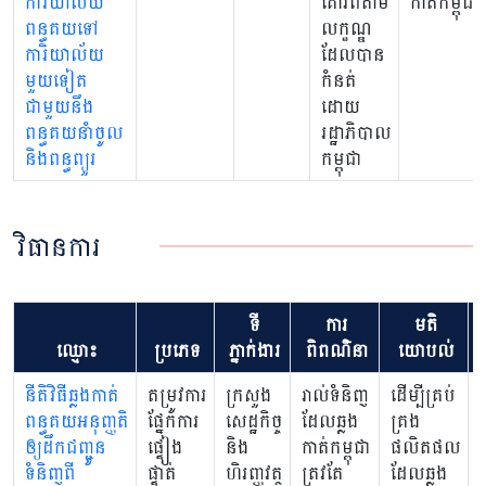
ការិយាល័យ
គោរពតាម
កាត់កម្ពុជា
ពន្ធគយទៅ
លក្ខណ្ឌ
ការិយាល័យ
ដែលបាន
មួយទៀត
កំនត់
ជាមួយនឹង
ដោយ
ពន្ធគយនាំចូល
រដ្ឋាភិបាល
និងពន្ធព្យួរ
កម្ពុជា
វិធានការ
ទី
ការ
មតិ
ឈ្មោះ
ប្រភេទ
ភ្នាក់ងារ
ពិពណ៌នា
យោបល់
នីតិវិធីឆ្លងកាត់
តម្រូវការ
ក្រសួង
រាល់ទំនិញ
ដើម្បីគ្រប់
ប
ពន្ធគយអនុញ្ញតិ
ផ្នែកការ
សេដ្ឋកិច្ច
ដែលឆ្លង
គ្រង
ស
ឲ្យដឹកជញ្ជូន
ផ្ទៀង
និង
កាត់កម្ពុជា
ផលិតផល
ឆ
ទំនិញពី
ផ្ទាត់
ហិរញ្ញវត្ថុ
ត្រូវតែ
ដែលឆ្លង