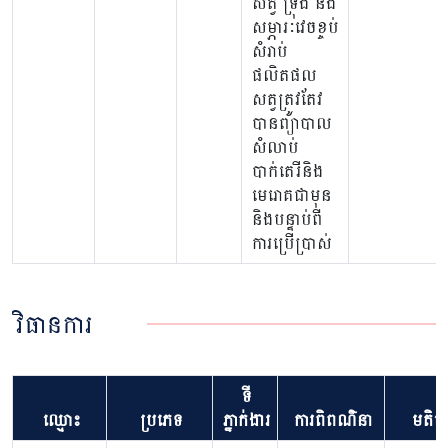
សត្វ ទ្រុង និង
សម្ភារៈវេចខ្ចប់
សំរាប់
ផលិតផល
សត្វត្រូវតែវ
បានព្យាបាល
សំលាប់
បាក់តេរីនិង
មេរោគជាមុន
និងបន្ទាប់ពី
ការប្រើប្រាស់
វិធានការ
ទី
ឈ្មោះ
ប្រភេទ
ភ្នាក់ងារ
ការពិពណ៌នា
មតិយ