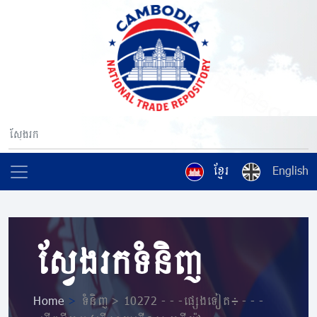
ខ្មែរ
English
ស្វែងរកទំនិញ
Home
>
ទំនិញ > 10272 - - -ផ្សេងទៀត៖ - - -