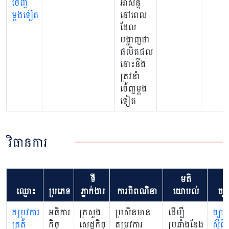
ចេញ
អាសន្ន
ម្តងទឿត
នៅពេល
ដែល
បង្ហាញថា
ផលិតផល
នោះនឺង
ត្រូវនាំ
ចេញម្តង
ទៀត
វិធានការ
ទី
មតិ
ឈ្មោះ
ប្រភេទ
ភ្នាក់ងារ
ការពិពណ៌នា
យោបល់
ច្បា
តម្រូវការ
អធិការ
ក្រសួង
ប្រសិនមាន
ដើម្បី
ច្បាប់
ត្រួត
កិច្ច
សេដ្ឋកិច្ច
តម្រូវការ
ប្រឆាំងនែង
ស្តីព