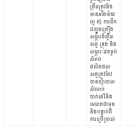
ត្រឹមត្រូវនិង
មានអនាម័យ
ល្អ គ) ការដឹក
ជញ្ជូនគ្រឿង
សម្ភារចិញ្ចឹម
សត្វ ទ្រុង និង
សម្ភារៈវេចខ្ចប់
សំរាប់
ផលិតផល
សត្វត្រូវតែវ
បានព្យាបាល
សំលាប់
បាក់តេរីនិង
មេរោគជាមុន
និងបន្ទាប់ពី
ការប្រើប្រាស់