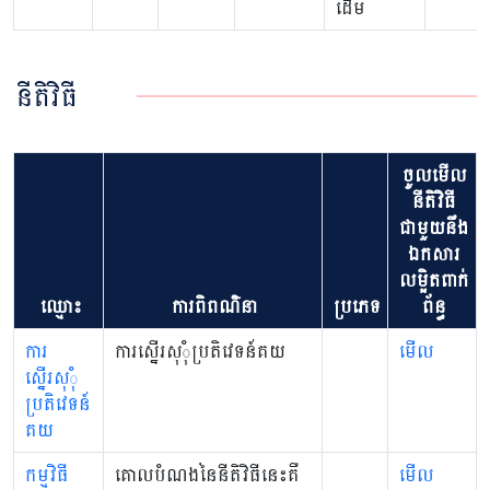
ដើម
នីតិវិធី
ចូលមើល
នីតិវិធី
ជាមួយនឹង
ឯកសារ
លម្អិតពាក់
ឈ្មោះ
ការពិពណ៌នា
ប្រភេទ
ព័ន្ធ
ការ
ការស្នើរសុុំប្រតិវេទន៍គយ
មើល
ស្នើរសុុំ
ប្រតិវេទន៍
គយ
កម្មវិធី
គោលបំណងនៃនីតិវិធីនេះគឺ
មើល