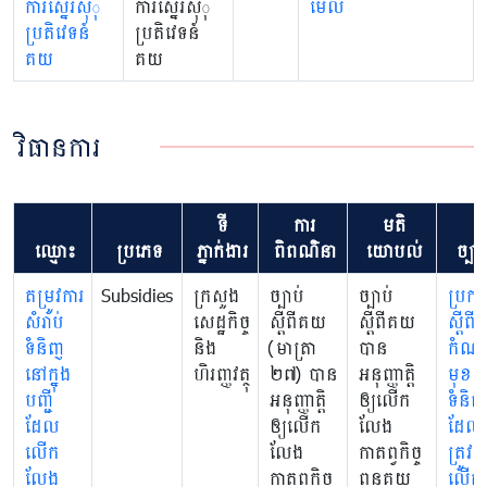
ការស្នើរសុុំ
ការស្នើរសុុំ
មើល
ប្រតិវេទន៍
ប្រតិវេទន៍
គយ
គយ
វិធានការ
ទី
ការ
មតិ
ឈ្មោះ
ប្រភេទ
ភ្នាក់ងារ
ពិពណ៌នា
យោបល់
ច្បាប
តម្រូវការ
Subsidies
ក្រសួង
​ច្បាប់
​ច្បាប់
ប្រក
សំរាប់
សេដ្ឋកិច្ច
ស្តីពីគយ
ស្តីពីគយ
ស្តីពីក
ទំនិញ
និង
(មាត្រា
បាន
កំណត
នៅក្នុង
ហិរញ្ញវត្ថុ
២៧) បាន
អនុញ្ញាត្តិ
មុខ
បញ្ជី
អនុញ្ញាត្តិ
ឲ្យលើក
ទំនិញ
ដែល
ឲ្យលើក
លែង
ដែល
លើក
លែង
កាតព្វកិច្ច
ត្រូវ
លែង
កាតព្វកិច្ច
ពន្ធគយ
លើក