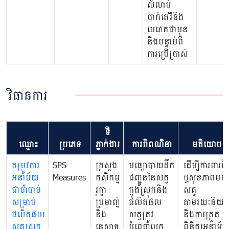
សំលាប់
បាក់តេរីនិង
មេរោគជាមុន
និងបន្ទាប់ពី
ការប្រើប្រាស់
វិធានការ
ទី
ឈ្មោះ
ប្រភេទ
ភ្នាក់ងារ
ការពិពណ៌នា
មតិយោបល់
តម្រូវការ
SPS
ក្រសួង
មធ្យោបាយដឹក
ដើម្បីការពារជីវ
អនាម័យ
Measures
កសិកម្ម
ជញ្ជូននៃសត្វ
ឬសុខភាពមនុស
ជាចាំបាច់
រុក្ខា
ក្នុងស្រុកនិង
សត្វ
សម្រាប់
ប្រមាញ់
ផលិតផល
តាមរយៈនិយត
ផលិតផល
និង
សត្វត្រូវ
និងការត្រួត
សត្វស្រុក
នេសាទ
បំពេញលក្ខ
ពិនិត្យអនាម័យ