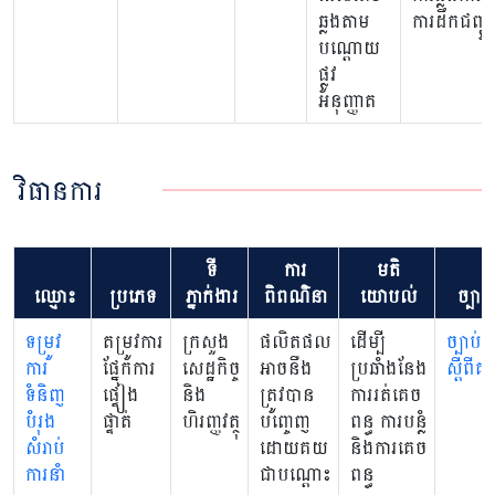
ឆ្លងតាម
ការដឹកជញ្ជូ
បណ្តោយ
ផ្លូវ
អនុញ្ញាត
វិធានការ
ទី
ការ
មតិ
ឈ្មោះ
ប្រភេទ
ភ្នាក់ងារ
ពិពណ៌នា
យោបល់
ច្បាប់
ទម្រូវ
តម្រូវការ
ក្រសួង
ផលិតផល
ដើម្បី
ច្បាប់
ការ
ផ្នែកការ
សេដ្ឋកិច្ច
អាចនឺង
ប្រឆាំងនែង
ស្តីពីគ
ទំនិញ
ផ្ទៀង
និង
ត្រូវបាន
ការរត់គេច
បំរុង
ផ្ទាត់
ហិរញ្ញវត្ថុ
បញ្ចេញ
ពន្ធ ការបន្លំ
សំរាប់
ដោយគយ
និងការគេច
ការនាំ
ជាបណ្តោះ
ពន្ធ