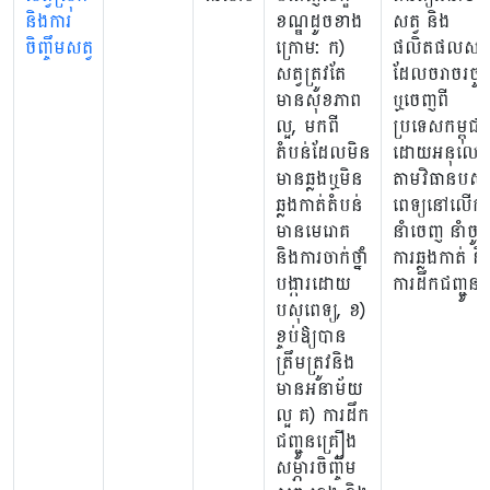
និងការ
ខណ្ឌដូចខាង
សត្វ និង
ចិញ្ចឹមសត្វ
ក្រោម: ក)
ផលិតផលសត្វ
សត្វត្រូវតែ
ដែលចរាចរចូ
មានសុខភាព
ឬចេញពី
ល្អ, មកពី
ប្រទេសកម្ពុជា
តំបន់ដែលមិន
ដោយអនុលោ
មានឆ្លងឬមិន
តាមវិធានបសុ
ឆ្លងកាត់តំបន់
ពេទ្យនៅលើកា
មានមេរោគ
នាំចេញ នាំចូ
និងការចាក់ថ្នាំ
ការឆ្លងកាត់ និ
បង្ការដោយ
ការដឹកជញ្ជូន
បសុពេទ្យ, ខ)
ខ្ចប់ឱ្យបាន
ត្រឹមត្រូវនិង
មានអនាម័យ
ល្អ គ) ការដឹក
ជញ្ជូនគ្រឿង
សម្ភារចិញ្ចឹម