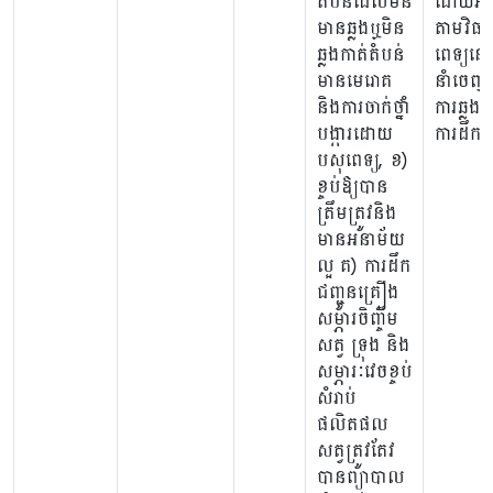
តំបន់ដែលមិន
ដោយអន
មានឆ្លងឬមិន
តាមវិធា
ឆ្លងកាត់តំបន់
ពេទ្យនៅ
មានមេរោគ
នាំចេញ 
និងការចាក់ថ្នាំ
ការឆ្លងក
បង្ការដោយ
ការដឹកជញ
បសុពេទ្យ, ខ)
ខ្ចប់ឱ្យបាន
ត្រឹមត្រូវនិង
មានអនាម័យ
ល្អ គ) ការដឹក
ជញ្ជូនគ្រឿង
សម្ភារចិញ្ចឹម
សត្វ ទ្រុង និង
សម្ភារៈវេចខ្ចប់
សំរាប់
ផលិតផល
សត្វត្រូវតែវ
បានព្យាបាល