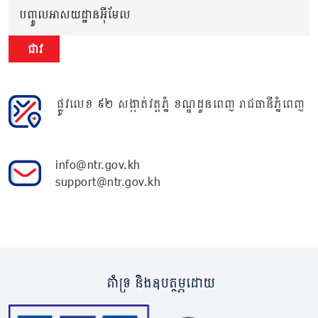
បញ្ចូលអាសយដ្ឋានអ៊ីមែល
ជាវ
ផ្លូវលេខ ៩២ សង្កាត់វត្តភ្នំ ខណ្ឌដូនពេញ រាជធានីភ្នំពេញ
info@ntr.gov.kh
support@ntr.gov.kh
គាំទ្រ និងឧបត្ថម្ភដោយ