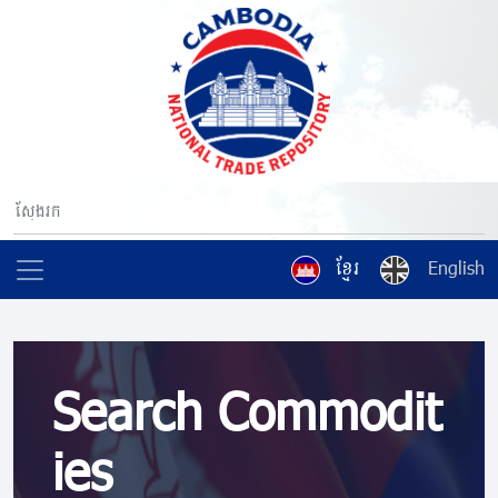
ខ្មែរ
English
Search Commodit
ies