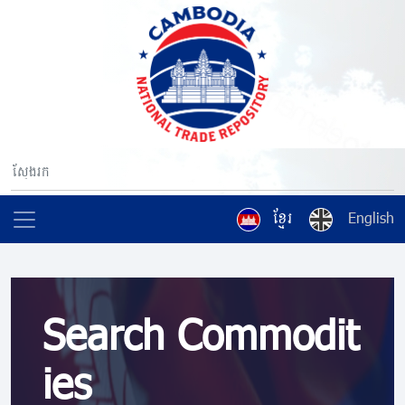
ខ្មែរ
English
Search Commodit
ies