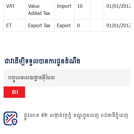
VAT
Value
Import
10
01/01/2012
Added Tax
ET
Export Tax
Export
0
01/01/2012
ជាវដើម្បីទទួលបានការជូនដំណឹង
បញ្ចូលអាសយដ្ឋានអ៊ីមែល
ជាវ
ផ្លូវលេខ ៩២ សង្កាត់វត្តភ្នំ ខណ្ឌដូនពេញ រាជធានីភ្នំពេញ