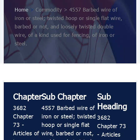
Home
>
Commodity > 4557 Barbed wire of
iron or steel; twisted hoop or single flat wire,
barbed or not, and loosely twisted double
wire, of a kind used for fencing, of iron or
steel.
Chapter
Sub Chapter
Sub
Heading
3682
4557 Barbed wire of
Chapter
iron or steel; twisted
3682
73 -
hoop or single flat
Chapter 73
Articles of
wire, barbed or not,
- Articles