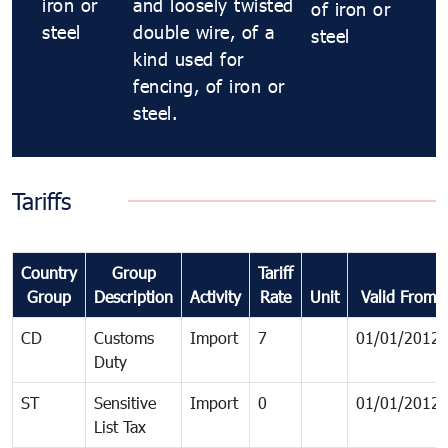
iron or
and loosely twisted
of iron or
steel
double wire, of a
steel
kind used for
fencing, of iron or
steel.
Tariffs
Country
Group
Tariff
Group
Description
Activity
Rate
Unit
Valid From
CD
Customs
Import
7
01/01/2012
Duty
ST
Sensitive
Import
0
01/01/2012
List Tax