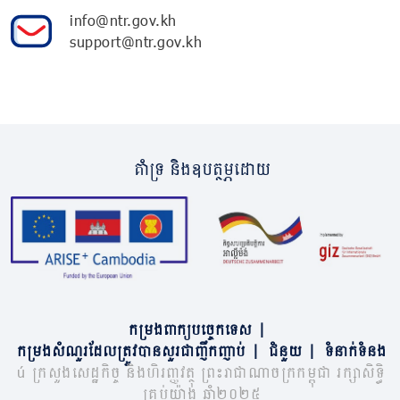
info@ntr.gov.kh
support@ntr.gov.kh
គាំទ្រ និងឧបត្ថម្ភដោយ
កម្រងពាក្យបច្ចេកទេស
|
កម្រងសំណួរដែលត្រូវបានសួរជាញឹកញាប់
|
ជំនួយ
|
ទំនាក់ទំនង
© ក្រសួងសេដ្ឋកិច្ច និងហិរញ្ញវត្ថុ ព្រះរាជាណាចក្រកម្ពុជា រក្សាសិទ្ធិ
គ្រប់យ៉ាង ឆ្នាំ២០២៥