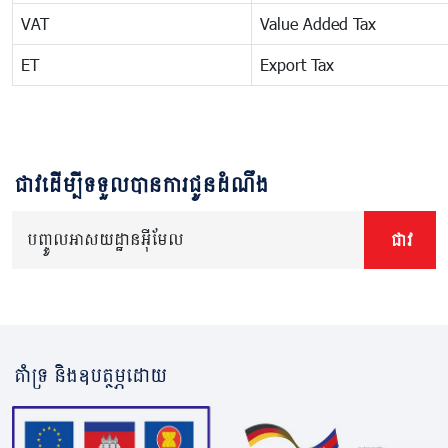
VAT
Value Added Tax
ET
Export Tax
ជាវដើម្បីទទួលបានការជូនដំណឹង
បញ្ចូលអាសយដ្ឋានអ៊ីមែល
ជាវ
គាំទ្រ និងឧបត្ថម្ភដោយ