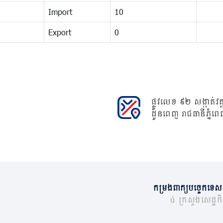
Import
10
Export
0
ផ្លូវលេខ ៩២ សង្កាត់វត្ត
ដូនពេញ រាជធានីភ្នំពេ
កម្រងពាក្យបច្ចេកទេស
© ក្រសួងសេដ្ឋកិច