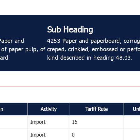
Sub Heading
Paper and
4253 Paper and paperboard, corruga
 of paper pulp, of
creped, crinkled, embossed or perfo
oard
kind described in heading 48.03.
on
Activity
Tariff Rate
Uni
Import
15
Import
0