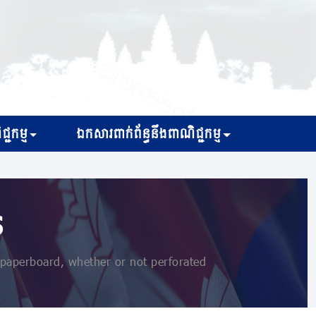
្ជកម្ម
ឯកសារពាក់ព័ន្ធនឹងពាណិជ្ជកម្ម
s
aperboard, whether or not perforated