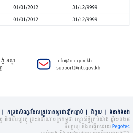
01/01/2012
31/12/9999
01/01/2012
31/12/9999
ភ្នំ ខណ្ឌ
info@ntr.gov.kh
ញ
support@ntr.gov.kh
|
កម្រងសំណួរដែលត្រូវបានសួរជាញឹកញាប់
|
ជំនួយ
|
ទំនាក់ទំនង
្ច និងហិរញ្ញវត្ថុ ព្រះរាជាណាចក្រកម្ពុជា រក្សាសិទ្ធិគ្រប់យ៉ាង ឆ្នាំ២០២៥
ឌីហ្សាញ និងបង្កើតដោយ
Pegotec