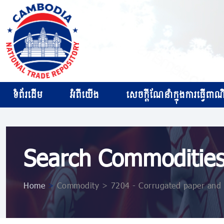
ទំព័រដើម
អំពីយើង
សេចក្ដីណែនាំក្នុងការធ្វើពាណិជ
Search Commoditie
Home
>
Commodity > 7204 - Corrugated paper and p