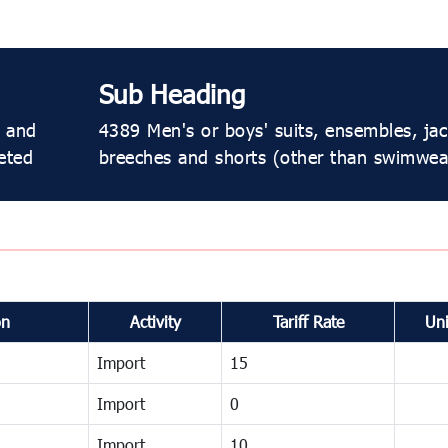
Sub Heading
l and
4389 Men's or boys' suits, ensembles, jack
heted
breeches and shorts (other than swimwear
on
Activity
Tariff Rate
Uni
Import
15
Import
0
Import
10