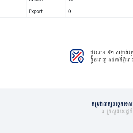
Export
0
ផ្លូវលេខ ៩២ សង្កាត់វត្ត
ដូនពេញ រាជធានីភ្នំពេ
កម្រងពាក្យបច្ចេកទេស
© ក្រសួងសេដ្ឋកិច