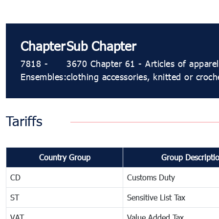
Chapter
Sub Chapter
7818 -
3670 Chapter 61 - Articles of appare
Ensembles:
clothing accessories, knitted or croc
Tariffs
Country Group
Group Descripti
CD
Customs Duty
ST
Sensitive List Tax
VAT
Value Added Tax