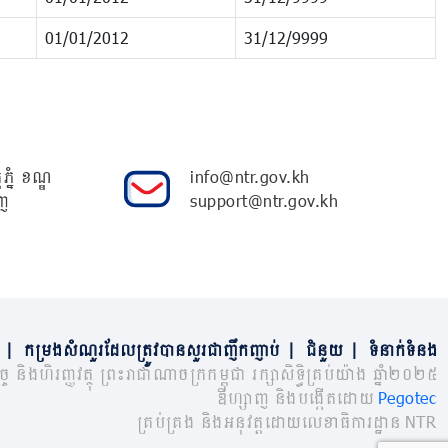
01/01/2012
31/12/9999
ភ្នំ ខណ្ឌ
info@ntr.gov.kh
ញ
support@ntr.gov.kh
|
កម្រងសំណួរដែលត្រូវបានសួរជាញឹកញាប់
|
ជំនួយ
|
ទំនាក់ទំនង
្ច និងហិរញ្ញវត្ថុ ព្រះរាជាណាចក្រកម្ពុជា រក្សាសិទ្ធិគ្រប់យ៉ាង ឆ្នាំ២០២៥
ឌីហ្សាញ និងបង្កើតដោយ
Pegotec
គ្រប់គ្រង និងអនុវត្តដោយលេខាធិការដ្ឋាន NTR