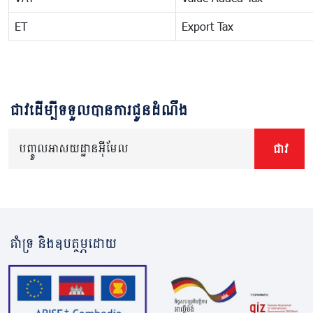
ET
Export Tax
ជាវដើម្បីទទួលបានការជូនដំណឹង
បញ្ចូលអាសយដ្ឋានអ៊ីមែល
ជាវ
គាំទ្រ និងឧបត្ថម្ភដោយ