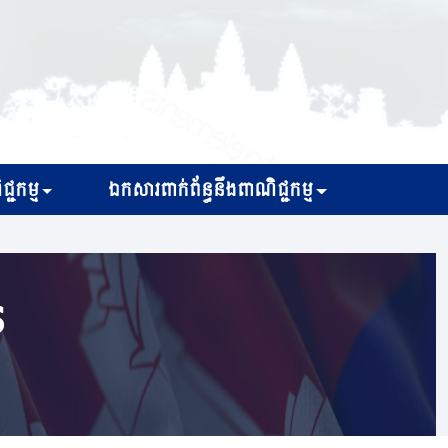
្ជកម្ម
ឯកសារពាក់ព័ន្ធនឹងពាណិជ្ជកម្ម
s