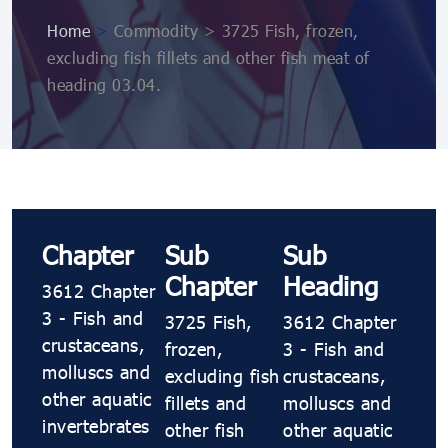
Home
>
Commodity > 3725 Fish, frozen,
excluding fish fillets and other fish meat of
heading 03.04.
Chapter
Sub
Sub
Chapter
Heading
3612 Chapter
3 - Fish and
3725 Fish,
3612 Chapter
crustaceans,
frozen,
3 - Fish and
molluscs and
excluding fish
crustaceans,
other aquatic
fillets and
molluscs and
invertebrates
other fish
other aquatic