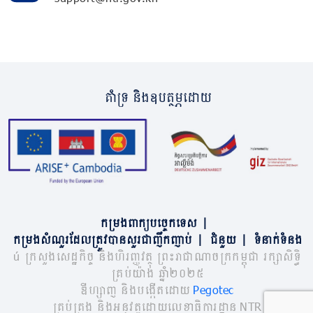
គាំទ្រ និងឧបត្ថម្ភដោយ
កម្រងពាក្យបច្ចេកទេស
|
កម្រងសំណួរដែលត្រូវបានសួរជាញឹកញាប់
|
ជំនួយ
|
ទំនាក់ទំនង
© ក្រសួងសេដ្ឋកិច្ច និងហិរញ្ញវត្ថុ ព្រះរាជាណាចក្រកម្ពុជា រក្សាសិទ្ធិ
គ្រប់យ៉ាង ឆ្នាំ២០២៥
ឌីហ្សាញ និងបង្កើតដោយ
Pegotec
គ្រប់គ្រង និងអនុវត្តដោយលេខាធិការដ្ឋាន NTR