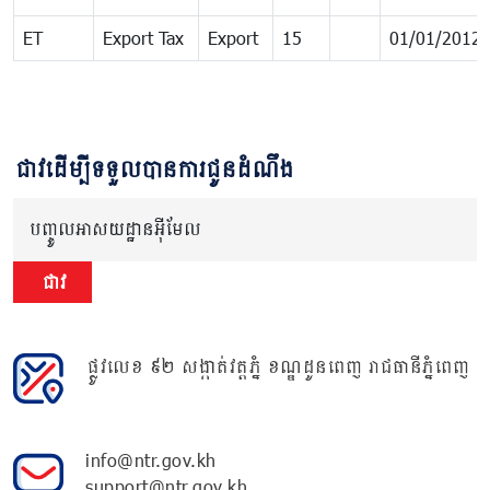
ET
Export Tax
Export
15
01/01/2012
ជាវដើម្បីទទួលបានការជូនដំណឹង
បញ្ចូលអាសយដ្ឋានអ៊ីមែល
ជាវ
ផ្លូវលេខ ៩២ សង្កាត់វត្តភ្នំ ខណ្ឌដូនពេញ រាជធានីភ្នំពេញ
info@ntr.gov.kh
support@ntr.gov.kh