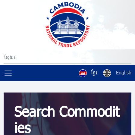
ខ្មែរ
English
Search Commodit
ies