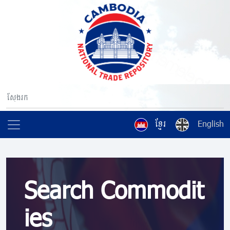
ខ្មែរ
English
Search Commodit
ies