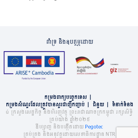
គាំទ្រ និងឧបត្ថម្ភដោយ
កម្រងពាក្យបច្ចេកទេស
|
កម្រងសំណួរដែលត្រូវបានសួរជាញឹកញាប់
|
ជំនួយ
|
ទំនាក់ទំនង
© ក្រសួងសេដ្ឋកិច្ច និងហិរញ្ញវត្ថុ ព្រះរាជាណាចក្រកម្ពុជា រក្សាសិទ្ធិ
គ្រប់យ៉ាង ឆ្នាំ២០២៥
ឌីហ្សាញ និងបង្កើតដោយ
Pegotec
គ្រប់គ្រង និងអនុវត្តដោយលេខាធិការដ្ឋាន NTR