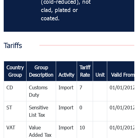
(cold-reduced), not
clad, plated or
coated.
Tariffs
Country
Group
Tariff
Group
Description
Activity
Rate
Unit
Valid From
CD
Customs
Import
7
01/01/2012
Duty
ST
Sensitive
Import
0
01/01/2012
List Tax
VAT
Value
Import
10
01/01/2012
Added Tax