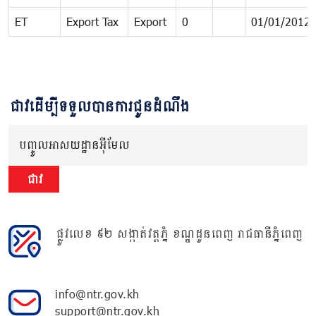
ET
Export Tax
Export
0
01/01/2012
ជាវដើម្បីទទួលបានការជូនដំណឹង
បញ្ចូលអាសយដ្ឋានអ៊ីមែល
ជាវ
ផ្លូវលេខ ៩២ សង្កាត់វត្តភ្នំ ខណ្ឌដូនពេញ រាជធានីភ្នំពេញ
info@ntr.gov.kh
support@ntr.gov.kh