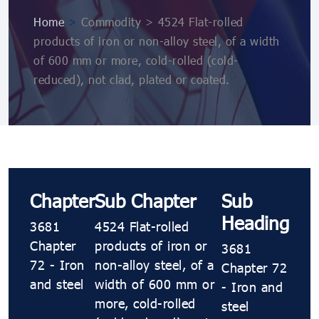
Home
>
Commodity > 4524 Flat-rolled
products of iron or non-alloy steel, of a width
of 600 mm or more, cold-rolled (cold-
reduced), not clad, plated or coated.
Chapter
Sub Chapter
Sub
Heading
3681
4524 Flat-rolled
Chapter
products of iron or
3681
72 - Iron
non-alloy steel, of a
Chapter 72
and steel
width of 600 mm or
- Iron and
more, cold-rolled
steel