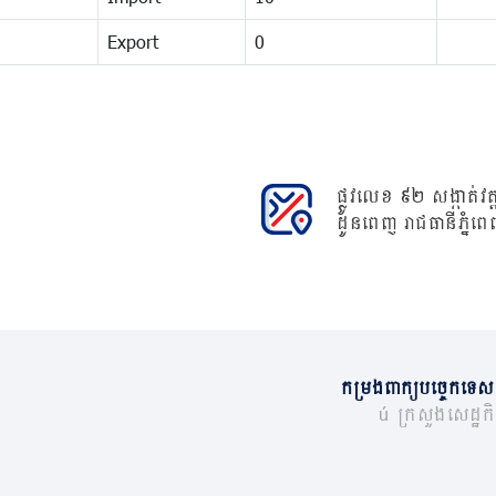
Export
0
ផ្លូវលេខ ៩២ សង្កាត់វត្ត
ដូនពេញ រាជធានីភ្នំពេ
កម្រងពាក្យបច្ចេកទេស
© ក្រសួងសេដ្ឋកិច