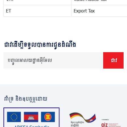
ET
Export Tax
ជាវដើម្បីទទួលបានការជូនដំណឹង
បញ្ចូលអាសយដ្ឋានអ៊ីមែល
ជាវ
គាំទ្រ និងឧបត្ថម្ភដោយ