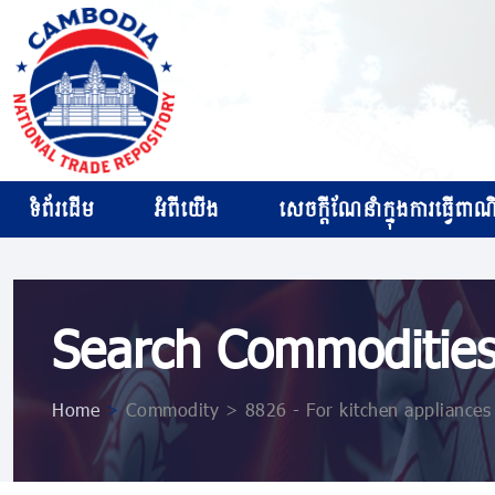
ទំព័រដើម
អំពីយើង
សេចក្ដីណែនាំក្នុងការធ្វើពាណិជ
Search Commoditie
Home
>
Commodity > 8826 - For kitchen appliances 