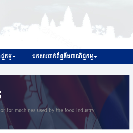
្ជកម្ម
ឯកសារពាក់ព័ន្ធនឹងពាណិជ្ជកម្ម
s
or for machines used by the food industry