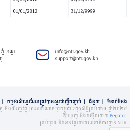
01/01/2012
31/12/9999
ភ្នំ ខណ្ឌ
info@ntr.gov.kh
ញ
support@ntr.gov.kh
|
កម្រងសំណួរដែលត្រូវបានសួរជាញឹកញាប់
|
ជំនួយ
|
ទំនាក់ទំនង
្ច និងហិរញ្ញវត្ថុ ព្រះរាជាណាចក្រកម្ពុជា រក្សាសិទ្ធិគ្រប់យ៉ាង ឆ្នាំ២០២៥
ឌីហ្សាញ និងបង្កើតដោយ
Pegotec
គ្រប់គ្រង និងអនុវត្តដោយលេខាធិការដ្ឋាន NTR