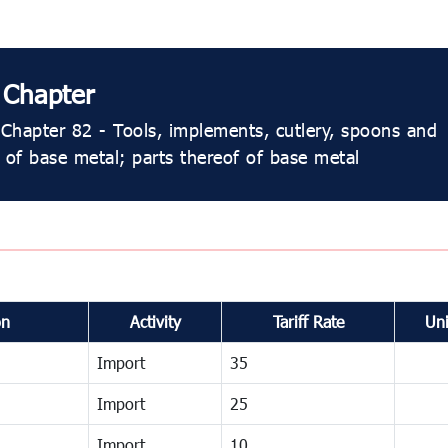
 Chapter
Chapter 82 - Tools, implements, cutlery, spoons and
, of base metal; parts thereof of base metal
on
Activity
Tariff Rate
Uni
Import
35
Import
25
Import
10