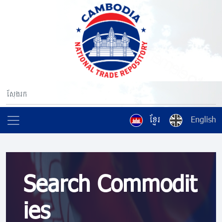
ខ្មែរ
English
Search Commodit
ies