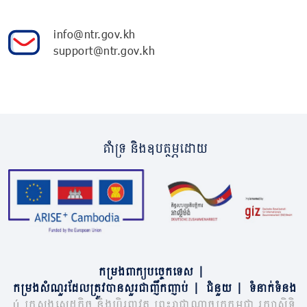
info@ntr.gov.kh
support@ntr.gov.kh
គាំទ្រ និងឧបត្ថម្ភដោយ
កម្រងពាក្យបច្ចេកទេស
|
កម្រងសំណួរដែលត្រូវបានសួរជាញឹកញាប់
|
ជំនួយ
|
ទំនាក់ទំនង
© ក្រសួងសេដ្ឋកិច្ច និងហិរញ្ញវត្ថុ ព្រះរាជាណាចក្រកម្ពុជា រក្សាសិទ្ធិ