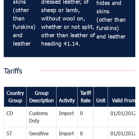
skins
dressed leather, of
hides and
(other
sheep or lamb,
skins
than
without wool on,
(other than
furskins)
whether or not split,
furskins)
and
other than leather of
and leather
leather
heading 41.14.
Tariffs
Country
Group
Tariff
Group
Description
Activity
Rate
Unit
Valid From
CD
Customs
Import
0
01/01/2012
Duty
ST
Sensitive
Import
0
01/01/2012