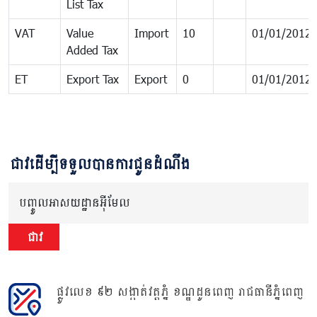
List Tax
VAT
Value
Import
10
01/01/2012
Added Tax
ET
Export Tax
Export
0
01/01/2012
ជាវដើម្បីទទួលបានការជូនដំណឹង
បញ្ចូលអាសយដ្ឋានអ៊ីមែល
ជាវ
ផ្លូវលេខ ៩២ សង្កាត់វត្តភ្នំ ខណ្ឌដូនពេញ រាជធានីភ្នំពេញ