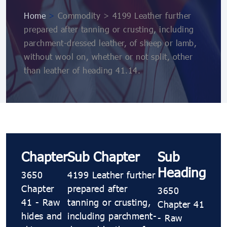
Home
>
Commodity > 4199 Leather further
prepared after tanning or crusting, including
parchment-dressed leather, of sheep or lamb,
without wool on, whether or not split, other
than leather of heading 41.14.
Chapter
Sub Chapter
Sub
Heading
3650
4199 Leather further
Chapter
prepared after
3650
41 - Raw
tanning or crusting,
Chapter 41
hides and
including parchment-
- Raw