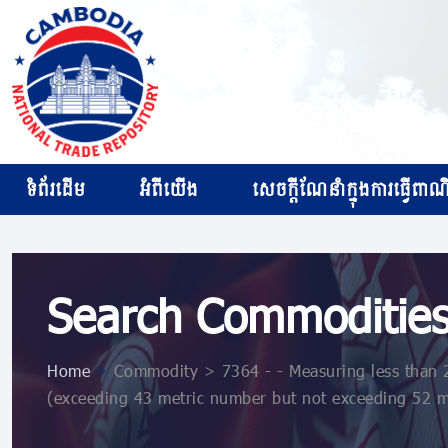
ទំព័រដើម
អំពីយើង
សេចក្ដីណែនាំក្នុងការធ្វើពាណិជ
Search Commoditie
Home
>
Commodity > 7364 - - Measuring less than 2
(exceeding 43 metric number but not exceeding 52 m