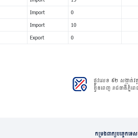
Import
0
Import
10
Export
0
ផ្លូវលេខ ៩២ សង្កាត់វត្ត
ដូនពេញ រាជធានីភ្នំពេ
កម្រងពាក្យបច្ចេកទេស