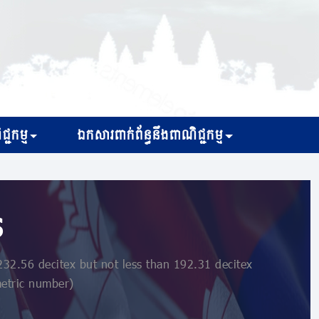
្ជកម្ម
ឯកសារពាក់ព័ន្ធនឹងពាណិជ្ជកម្ម
s
32.56 decitex but not less than 192.31 decitex
etric number)