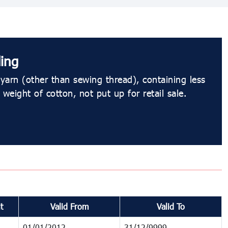
ing
yarn (other than sewing thread), containing less
eight of cotton, not put up for retail sale.
t
Valid From
Valid To
01/01/2012
31/12/9999