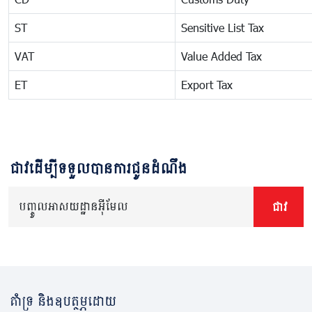
ST
Sensitive List Tax
VAT
Value Added Tax
ET
Export Tax
ជាវដើម្បីទទួលបានការជូនដំណឹង
បញ្ចូលអាសយដ្ឋានអ៊ីមែល
ជាវ
គាំទ្រ និងឧបត្ថម្ភដោយ