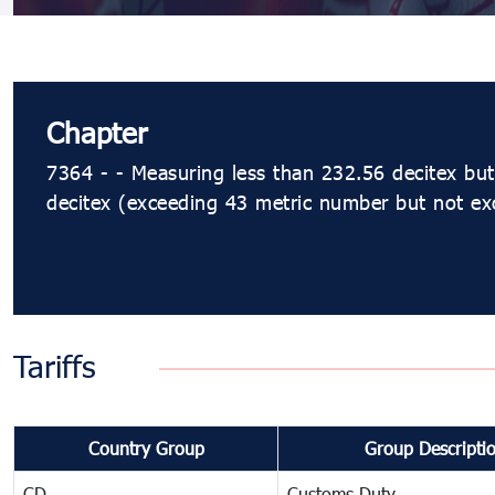
Chapter
7364 - - Measuring less than 232.56 decitex but
decitex (exceeding 43 metric number but not e
Tariffs
Country Group
Group Descripti
CD
Customs Duty