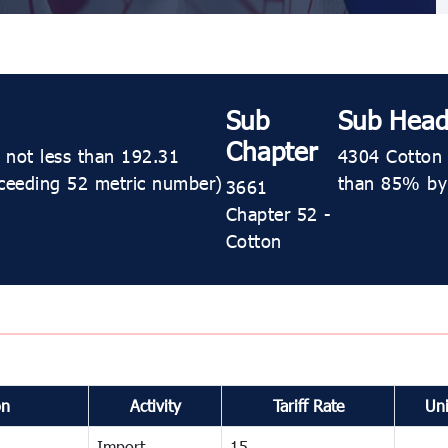
Sub
Sub Head
Chapter
 not less than 192.31
4304 Cotton 
xceeding 52 metric number)
than 85% by w
3661
Chapter 52 -
Cotton
on
Activity
Tariff Rate
Uni
Import
15