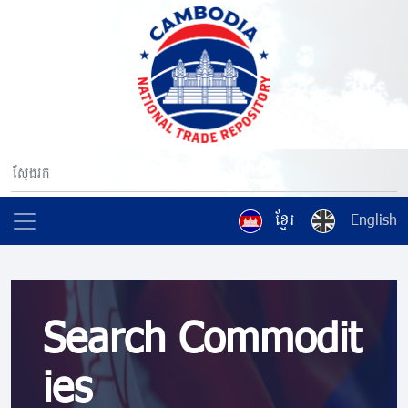
ខ្មែរ
English
Search Commodit
ies