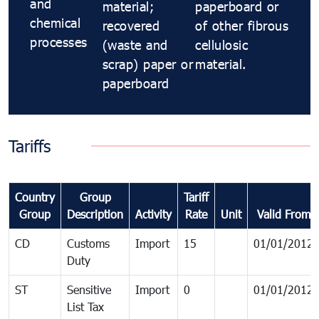
and
material;
paperboard or
chemical
recovered
of other fibrous
processes
(waste and
cellulosic
scrap) paper or
material.
paperboard
Tariffs
Country
Group
Tariff
Group
Description
Activity
Rate
Unit
Valid From
CD
Customs
Import
15
01/01/2012
Duty
ST
Sensitive
Import
0
01/01/2012
List Tax