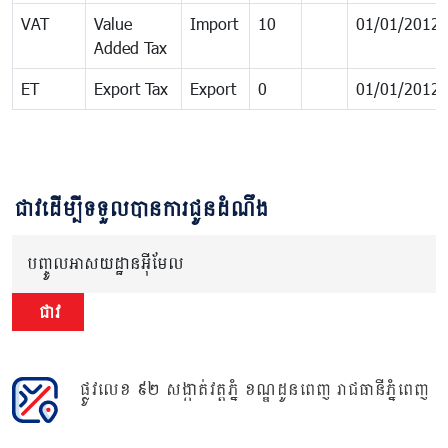
VAT
Value
Import
10
01/01/2012
Added Tax
ET
Export Tax
Export
0
01/01/2012
ជាវដើម្បីទទួលបានការជូនដំណឹង
បញ្ចូលអាសយដ្ឋានអ៊ីមែល
ជាវ
ផ្លូវលេខ ៩២ សង្កាត់វត្តភ្នំ ខណ្ឌដូនពេញ រាជធានីភ្នំពេញ