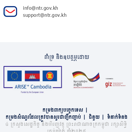
info@ntr.gov.kh
support@ntr.gov.kh
គាំទ្រ និងឧបត្ថម្ភដោយ
កម្រងពាក្យបច្ចេកទេស
|
កម្រងសំណួរដែលត្រូវបានសួរជាញឹកញាប់
|
ជំនួយ
|
ទំនាក់ទំនង
© ក្រសួងសេដ្ឋកិច្ច និងហិរញ្ញវត្ថុ ព្រះរាជាណាចក្រកម្ពុជា រក្សាសិទ្ធិ
គ្រប់យ៉ាង ឆ្នាំ២០២៥