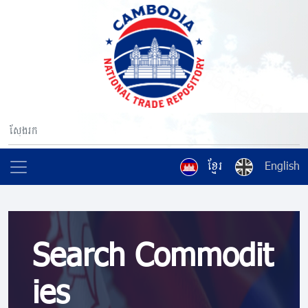
ខ្មែរ
English
Search Commodit
ies