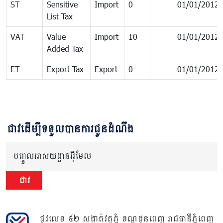
ST
Sensitive
Import
0
01/01/2012
List Tax
VAT
Value
Import
10
01/01/2012
Added Tax
ET
Export Tax
Export
0
01/01/2012
ជាវដើម្បីទទួលបានការជូនដំណឹង
បញ្ចូលអាសយដ្ឋានអ៊ីមែល
ជាវ
ផ្លូវលេខ ៩២ សង្កាត់វត្តភ្នំ ខណ្ឌដូនពេញ រាជធានីភ្នំពេញ