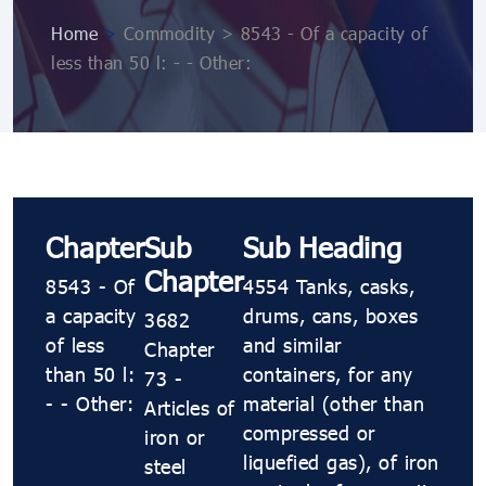
Home
>
Commodity > 8543 - Of a capacity of
less than 50 l: - - Other:
Chapter
Sub
Sub Heading
Chapter
8543 - Of
4554 Tanks, casks,
a capacity
drums, cans, boxes
3682
of less
and similar
Chapter
than 50 l:
containers, for any
73 -
- - Other:
material (other than
Articles of
compressed or
iron or
liquefied gas), of iron
steel