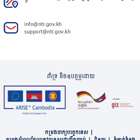
info@ntr.gov.kh
support@ntr.gov.kh
គាំទ្រ និងឧបត្ថម្ភដោយ
កម្រងពាក្យបច្ចេកទេស
|
កម្រងសំណួរដែលត្រូវបានសួរជាញឹកញាប់
|
ជំនួយ
|
ទំនាក់ទំនង