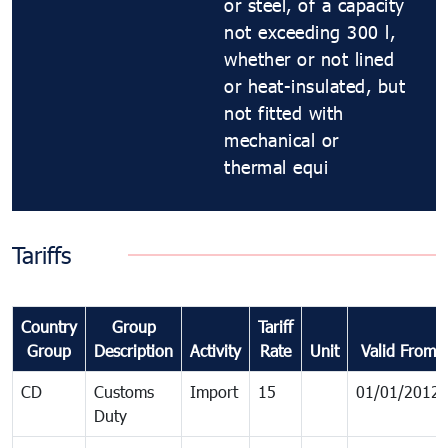
or steel, of a capacity
not exceeding 300 l,
whether or not lined
or heat-insulated, but
not fitted with
mechanical or
thermal equi
Tariffs
Country
Group
Tariff
Group
Description
Activity
Rate
Unit
Valid From
CD
Customs
Import
15
01/01/2012
Duty