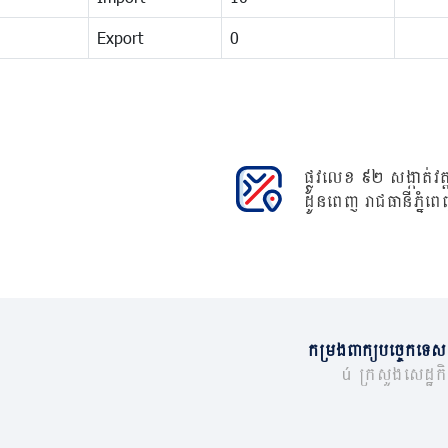
Export
0
ផ្លូវលេខ ៩២ សង្កាត់វត្ត
ដូនពេញ រាជធានីភ្នំពេ
កម្រងពាក្យបច្ចេកទេស
© ក្រសួងសេដ្ឋកិច