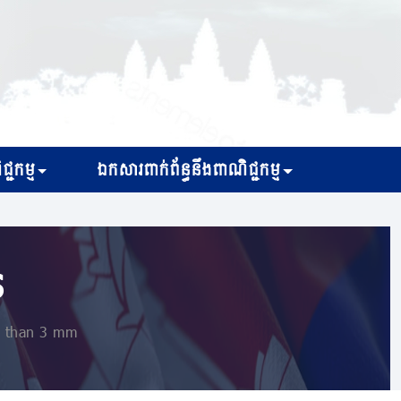
្ជកម្ម
ឯកសារពាក់ព័ន្ធនឹងពាណិជ្ជកម្ម
s
s than 3 mm