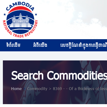
ទំព័រដើម
អំពីយើង
សេចក្ដីណែនាំក្នុងការធ្វើពាណិជ
Search Commoditie
Home
>
Commodity > 8369 - - Of a thickness of les