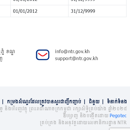
01/01/2012
31/12/9999
ភ្នំ ខណ្ឌ
info@ntr.gov.kh
ញ
support@ntr.gov.kh
|
កម្រងសំណួរដែលត្រូវបានសួរជាញឹកញាប់
|
ជំនួយ
|
ទំនាក់ទំនង
្ច និងហិរញ្ញវត្ថុ ព្រះរាជាណាចក្រកម្ពុជា រក្សាសិទ្ធិគ្រប់យ៉ាង ឆ្នាំ២០២៥
ឌីហ្សាញ និងបង្កើតដោយ
Pegotec
គ្រប់គ្រង និងអនុវត្តដោយលេខាធិការដ្ឋាន NTR