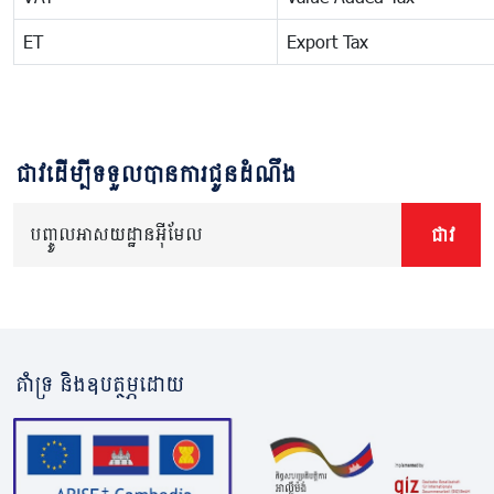
ET
Export Tax
ជាវដើម្បីទទួលបានការជូនដំណឹង
បញ្ចូលអាសយដ្ឋានអ៊ីមែល
ជាវ
គាំទ្រ និងឧបត្ថម្ភដោយ