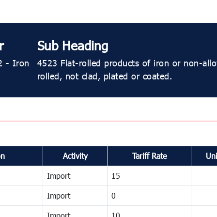
r
Sub Heading
 - Iron
4523 Flat-rolled products of iron or non-all
rolled, not clad, plated or coated.
on
Activity
Tariff Rate
Uni
Import
15
Import
0
Import
10