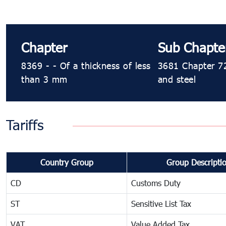
Chapter
Sub Chapte
8369 - - Of a thickness of less
3681 Chapter 72
than 3 mm
and steel
Tariffs
Country Group
Group Descripti
CD
Customs Duty
ST
Sensitive List Tax
VAT
Value Added Tax