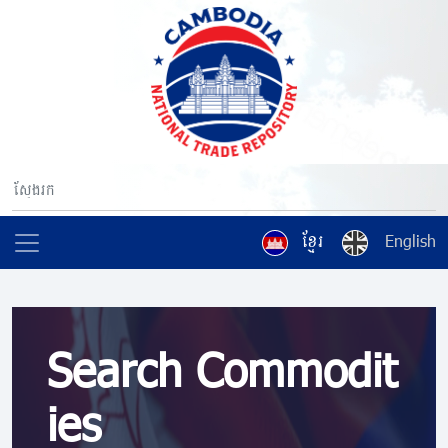
ខ្មែរ
English
Search Commodit
ies