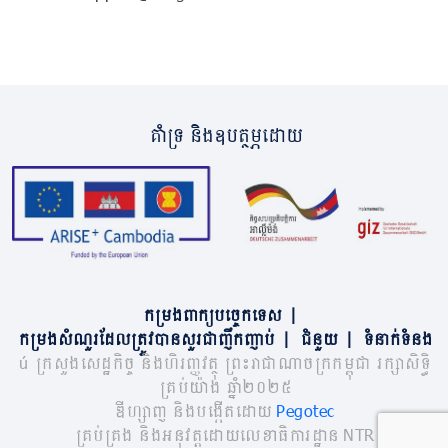
គាំទ្រ និងឧបត្ថម្ភដោយ
កម្រងពាក្យបច្ចេកទេស
|
កម្រងសំណួរដែលត្រូវបានសួរជាញឹកញាប់
|
ជំនួយ
|
ទំនាក់ទំនង
© ក្រសួងសេដ្ឋកិច្ច និងហិរញ្ញវត្ថុ ព្រះរាជាណាចក្រកម្ពុជា រក្សាសិទ្ធិ
គ្រប់យ៉ាង ឆ្នាំ២០២៥
ឌីហ្សាញ និងបង្កើតដោយ
Pegotec
គ្រប់គ្រង និងអនុវត្តដោយលេខាធិការដ្ឋាន NTR