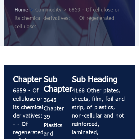
Home
>
Commodity > 6859 - Of cellulose or
its chemical derivatives: - - Of regenerated
cellulose:
Chapter
Sub
Sub Heading
Chapter
6859 - Of
4168 Other plates,
cellulose or
sheets, film, foil and
3648
its chemical
strip, of plastics,
Chapter
derivatives:
non-cellular and not
39 -
- - Of
reinforced,
Plastics
regenerated
laminated,
and