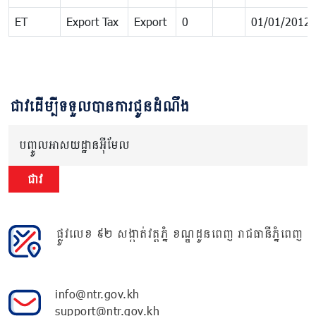
ET
Export Tax
Export
0
01/01/2012
ជាវដើម្បីទទួលបានការជូនដំណឹង
បញ្ចូលអាសយដ្ឋានអ៊ីមែល
ជាវ
ផ្លូវលេខ ៩២ សង្កាត់វត្តភ្នំ ខណ្ឌដូនពេញ រាជធានីភ្នំពេញ
info@ntr.gov.kh
support@ntr.gov.kh