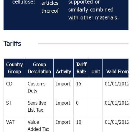
cellulose:
supported or
articles
similarly combined
thereof
with other materials.
Tariffs
Country
Group
Tariff
Group
Description
Activity
Rate
Unit
Valid From
CD
Customs
Import
15
01/01/2012
Duty
ST
Sensitive
Import
0
01/01/2012
List Tax
VAT
Value
Import
10
01/01/2012
Added Tax