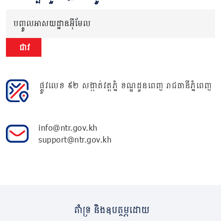
បញ្ចូលអាសយដ្ឋានអ៊ីមែល
ជាវ
ផ្លូវលេខ ៩២ សង្កាត់វត្តភ្នំ ខណ្ឌដូនពេញ រាជធានីភ្នំពេញ
info@ntr.gov.kh
support@ntr.gov.kh
គាំទ្រ និងឧបត្ថម្ភដោយ