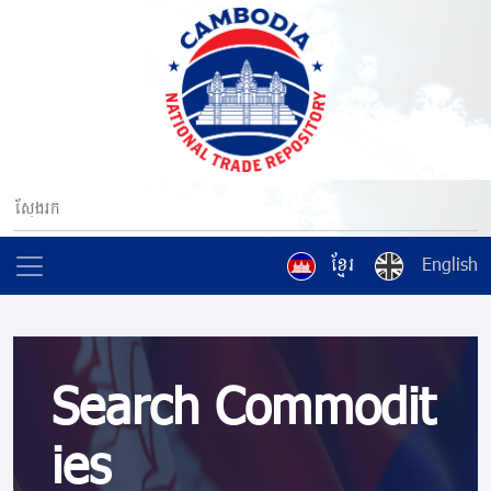
ខ្មែរ
English
Search Commodit
ies