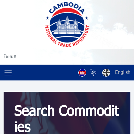
ខ្មែរ
English
Search Commodit
ies