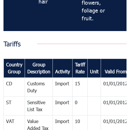
hair
flowers,
foliage or
fruit.
Tariffs
Country
Group
Tariff
Group
Description
Activity
Rate
Unit
Valid From
CD
Customs
Import
15
01/01/2012
Duty
ST
Sensitive
Import
0
01/01/2012
List Tax
VAT
Value
Import
10
01/01/2012
Added Tax