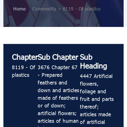
Home
>
Commodity > 8119 - Of plastics
Chapter
Sub Chapter
Sub
Heading
8119 - Of
3676 Chapter 67
plastics
- Prepared
4447 Artificial
feathers and
flowers,
down and articles
foliage and
made of feathers
fruit and parts
or of down;
thereof;
artificial flowers;
articles made
articles of human
of artificial