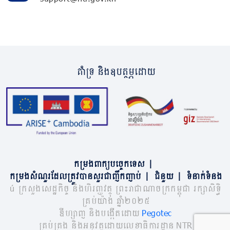
គាំទ្រ និងឧបត្ថម្ភដោយ
កម្រងពាក្យបច្ចេកទេស
|
កម្រងសំណួរដែលត្រូវបានសួរជាញឹកញាប់
|
ជំនួយ
|
ទំនាក់ទំនង
© ក្រសួងសេដ្ឋកិច្ច និងហិរញ្ញវត្ថុ ព្រះរាជាណាចក្រកម្ពុជា រក្សាសិទ្ធិ
គ្រប់យ៉ាង ឆ្នាំ២០២៥
ឌីហ្សាញ និងបង្កើតដោយ
Pegotec
គ្រប់គ្រង និងអនុវត្តដោយលេខាធិការដ្ឋាន NTR