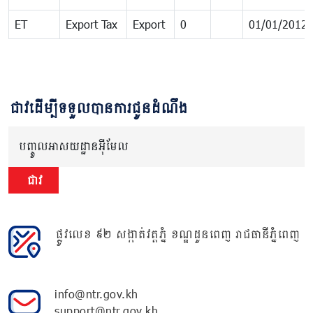
ET
Export Tax
Export
0
01/01/2012
ជាវដើម្បីទទួលបានការជូនដំណឹង
បញ្ចូលអាសយដ្ឋានអ៊ីមែល
ជាវ
ផ្លូវលេខ ៩២ សង្កាត់វត្តភ្នំ ខណ្ឌដូនពេញ រាជធានីភ្នំពេញ
info@ntr.gov.kh
support@ntr.gov.kh