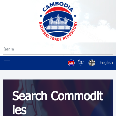
ខ្មែរ
English
Search Commodit
ies