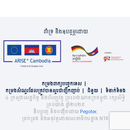
គាំទ្រ និងឧបត្ថម្ភដោយ
កម្រងពាក្យបច្ចេកទេស
|
កម្រងសំណួរដែលត្រូវបានសួរជាញឹកញាប់
|
ជំនួយ
|
ទំនាក់ទំនង
© ក្រសួងសេដ្ឋកិច្ច និងហិរញ្ញវត្ថុ ព្រះរាជាណាចក្រកម្ពុជា រក្សាសិទ្ធិ
គ្រប់យ៉ាង ឆ្នាំ២០២៥
ឌីហ្សាញ និងបង្កើតដោយ
Pegotec
គ្រប់គ្រង និងអនុវត្តដោយលេខាធិការដ្ឋាន NTR