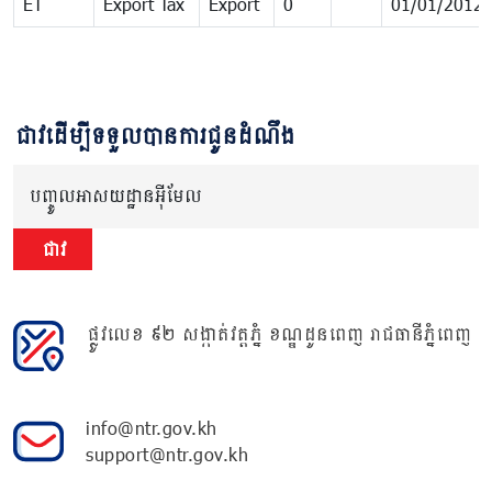
ET
Export Tax
Export
0
01/01/2012
ជាវដើម្បីទទួលបានការជូនដំណឹង
បញ្ចូលអាសយដ្ឋានអ៊ីមែល
ជាវ
ផ្លូវលេខ ៩២ សង្កាត់វត្តភ្នំ ខណ្ឌដូនពេញ រាជធានីភ្នំពេញ
info@ntr.gov.kh
support@ntr.gov.kh