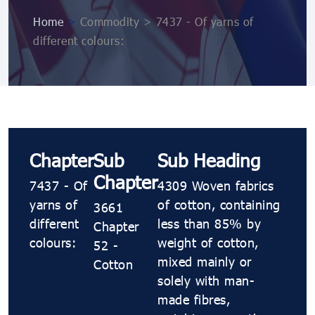
Home
>
Commodity > 7437 - Of yarns of
different colours:
Chapter
Sub
Sub Heading
Chapter
7437 - Of
4309 Woven fabrics
yarns of
of cotton, containing
3661
different
less than 85% by
Chapter
colours:
weight of cotton,
52 -
mixed mainly or
Cotton
solely with man-
made fibres,