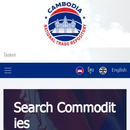
ខ្មែរ
English
Search Commodit
ies