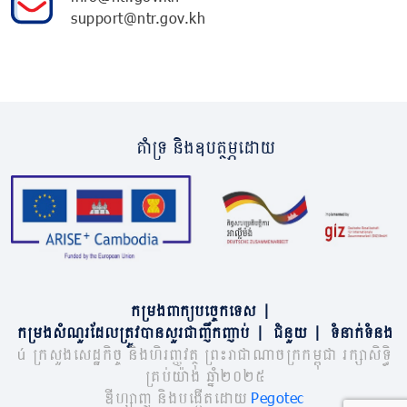
support@ntr.gov.kh
គាំទ្រ និងឧបត្ថម្ភដោយ
កម្រងពាក្យបច្ចេកទេស
|
កម្រងសំណួរដែលត្រូវបានសួរជាញឹកញាប់
|
ជំនួយ
|
ទំនាក់ទំនង
© ក្រសួងសេដ្ឋកិច្ច និងហិរញ្ញវត្ថុ ព្រះរាជាណាចក្រកម្ពុជា រក្សាសិទ្ធិ
គ្រប់យ៉ាង ឆ្នាំ២០២៥
ឌីហ្សាញ និងបង្កើតដោយ
Pegotec