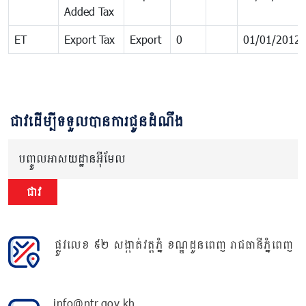
Added Tax
ET
Export Tax
Export
0
01/01/2012
ជាវដើម្បីទទួលបានការជូនដំណឹង
បញ្ចូលអាសយដ្ឋានអ៊ីមែល
ជាវ
ផ្លូវលេខ ៩២ សង្កាត់វត្តភ្នំ ខណ្ឌដូនពេញ រាជធានីភ្នំពេញ
info@ntr.gov.kh