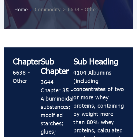
Home
>
Commodity > 6638 - Other
Chapter
Sub
Sub Heading
Chapter
6638 -
4104 Albumins
Other
(including
3644
concentrates of two
Chapter 35 -
or more whey
Albuminoidal
proteins, containing
substances;
by weight more
modified
than 80% whey
starches;
proteins, calculated
glues;