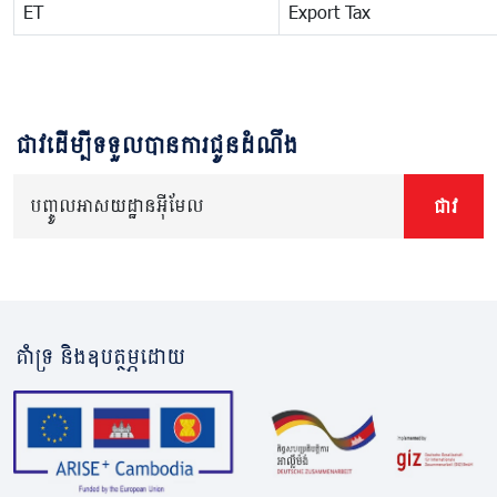
ET
Export Tax
ជាវដើម្បីទទួលបានការជូនដំណឹង
បញ្ចូលអាសយដ្ឋានអ៊ីមែល
ជាវ
គាំទ្រ និងឧបត្ថម្ភដោយ