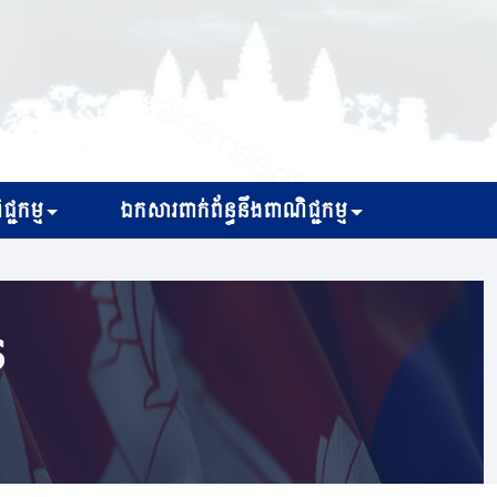
្ជកម្ម
ឯកសារពាក់ព័ន្ធនឹងពាណិជ្ជកម្ម
s