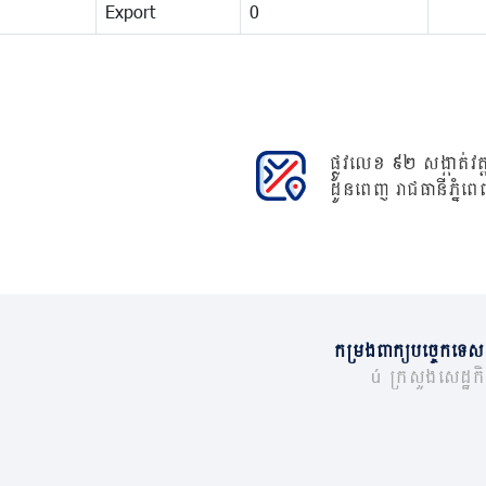
Export
0
ផ្លូវលេខ ៩២ សង្កាត់វត្ត
ដូនពេញ រាជធានីភ្នំពេ
កម្រងពាក្យបច្ចេកទេស
© ក្រសួងសេដ្ឋកិច