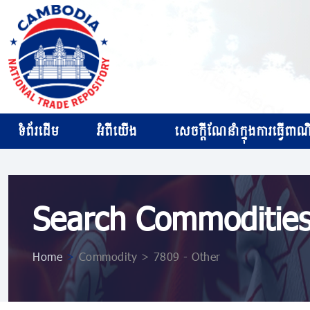
ទំព័រដើម
អំពីយើង
សេចក្ដីណែនាំក្នុងការធ្វើពាណិជ
Search Commoditie
Home
>
Commodity > 7809 - Other