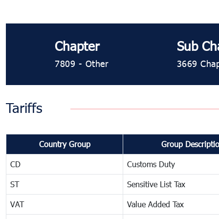
Chapter
Sub Ch
7809 - Other
3669 Chapt
Tariffs
Country Group
Group Descripti
CD
Customs Duty
ST
Sensitive List Tax
VAT
Value Added Tax