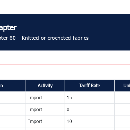
apter
er 60 - Knitted or crocheted fabrics
on
Activity
Tariff Rate
Uni
Import
15
Import
0
Import
10