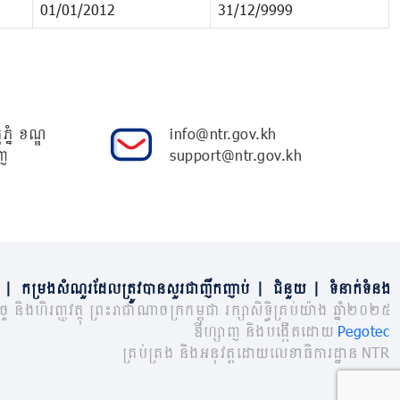
01/01/2012
31/12/9999
ភ្នំ ខណ្ឌ
info@ntr.gov.kh
ញ
support@ntr.gov.kh
|
កម្រងសំណួរដែលត្រូវបានសួរជាញឹកញាប់
|
ជំនួយ
|
ទំនាក់ទំនង
្ច និងហិរញ្ញវត្ថុ ព្រះរាជាណាចក្រកម្ពុជា រក្សាសិទ្ធិគ្រប់យ៉ាង ឆ្នាំ២០២៥
ឌីហ្សាញ និងបង្កើតដោយ
Pegotec
គ្រប់គ្រង និងអនុវត្តដោយលេខាធិការដ្ឋាន NTR