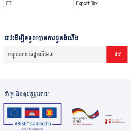
ET
Export Tax
ជាវដើម្បីទទួលបានការជូនដំណឹង
បញ្ចូលអាសយដ្ឋានអ៊ីមែល
ជាវ
គាំទ្រ និងឧបត្ថម្ភដោយ