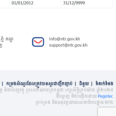
01/01/2012
31/12/9999
ភ្នំ ខណ្ឌ
info@ntr.gov.kh
ញ
support@ntr.gov.kh
|
កម្រងសំណួរដែលត្រូវបានសួរជាញឹកញាប់
|
ជំនួយ
|
ទំនាក់ទំនង
្ច និងហិរញ្ញវត្ថុ ព្រះរាជាណាចក្រកម្ពុជា រក្សាសិទ្ធិគ្រប់យ៉ាង ឆ្នាំ២០២៥
ឌីហ្សាញ និងបង្កើតដោយ
Pegotec
គ្រប់គ្រង និងអនុវត្តដោយលេខាធិការដ្ឋាន NTR