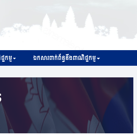
្ជកម្ម
ឯកសារពាក់ព័ន្ធនឹងពាណិជ្ជកម្ម
s