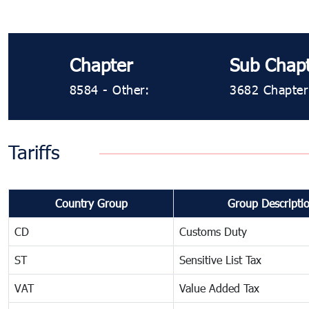
Chapter
Sub Chap
8584 - Other:
3682 Chapter 7
Tariffs
Country Group
Group Descripti
CD
Customs Duty
ST
Sensitive List Tax
VAT
Value Added Tax