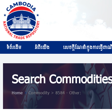
ទំព័រដើម
អំពីយើង
សេចក្ដីណែនាំក្នុងការធ្វើពាណិជ
Search Commoditie
Home
>
Commodity > 8584 - Other: