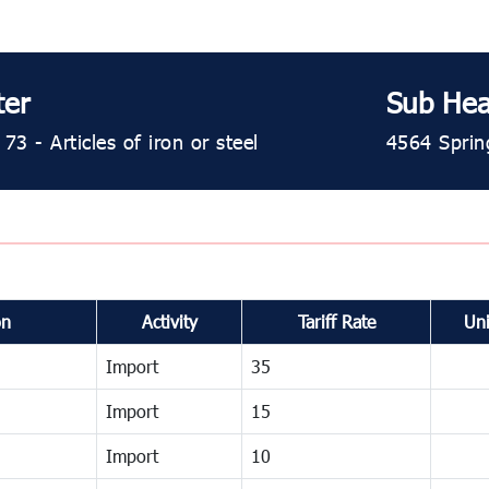
ter
Sub Hea
3 - Articles of iron or steel
4564 Spring
on
Activity
Tariff Rate
Uni
Import
35
Import
15
Import
10