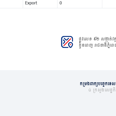
Export
0
ផ្លូវលេខ ៩២ សង្កាត់វត្ត
ដូនពេញ រាជធានីភ្នំពេ
កម្រងពាក្យបច្ចេកទេស
© ក្រសួងសេដ្ឋកិច