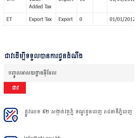
Added Tax
ET
Export Tax
Export
0
01/01/2012
ជាវដើម្បីទទួលបានការជូនដំណឹង
បញ្ចូលអាសយដ្ឋានអ៊ីមែល
ជាវ
ផ្លូវលេខ ៩២ សង្កាត់វត្តភ្នំ ខណ្ឌដូនពេញ រាជធានីភ្នំពេញ
info@ntr.gov.kh