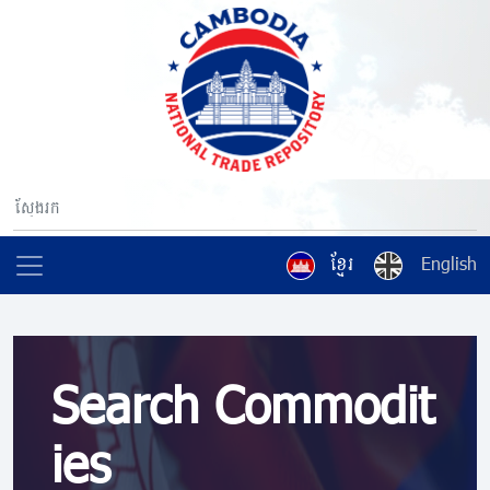
ខ្មែរ
English
Search Commodit
ies