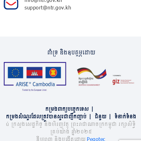
support@ntr.gov.kh
គាំទ្រ និងឧបត្ថម្ភដោយ
កម្រងពាក្យបច្ចេកទេស
|
កម្រងសំណួរដែលត្រូវបានសួរជាញឹកញាប់
|
ជំនួយ
|
ទំនាក់ទំនង
© ក្រសួងសេដ្ឋកិច្ច និងហិរញ្ញវត្ថុ ព្រះរាជាណាចក្រកម្ពុជា រក្សាសិទ្ធិ
គ្រប់យ៉ាង ឆ្នាំ២០២៥
ឌីហ្សាញ និងបង្កើតដោយ
Pegotec