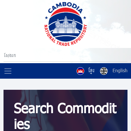
ខ្មែរ
English
Search Commodit
ies