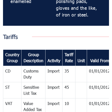
enamelled
polishing pads,
gloves and the like,
of iron or steel.
Tariffs
Country
Group
Tariff
Group
Description
Activity
Rate
Unit
Valid From
CD
Customs
Import
35
01/01/2012
Duty
ST
Sensitive
Import
45
01/01/2012
List Tax
VAT
Value
Import
10
01/01/2012
Added Tax