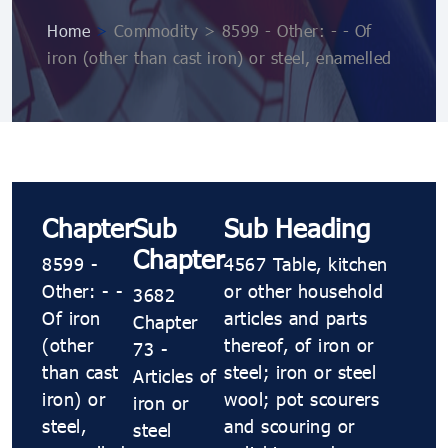
Home
>
Commodity > 8599 - Other: - - Of
iron (other than cast iron) or steel, enamelled
Chapter
Sub
Sub Heading
Chapter
8599 -
4567 Table, kitchen
Other: - -
or other household
3682
Of iron
articles and parts
Chapter
(other
thereof, of iron or
73 -
than cast
steel; iron or steel
Articles of
iron) or
wool; pot scourers
iron or
steel,
and scouring or
steel