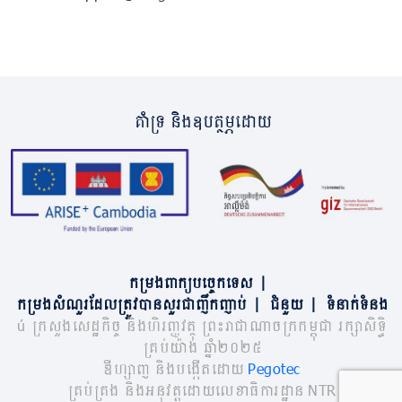
គាំទ្រ និងឧបត្ថម្ភដោយ
កម្រងពាក្យបច្ចេកទេស
|
កម្រងសំណួរដែលត្រូវបានសួរជាញឹកញាប់
|
ជំនួយ
|
ទំនាក់ទំនង
© ក្រសួងសេដ្ឋកិច្ច និងហិរញ្ញវត្ថុ ព្រះរាជាណាចក្រកម្ពុជា រក្សាសិទ្ធិ
គ្រប់យ៉ាង ឆ្នាំ២០២៥
ឌីហ្សាញ និងបង្កើតដោយ
Pegotec
គ្រប់គ្រង និងអនុវត្តដោយលេខាធិការដ្ឋាន NTR