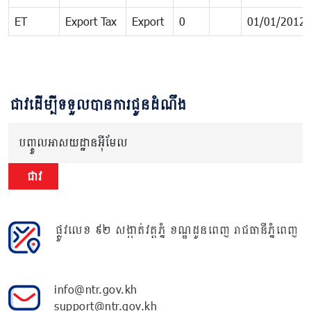
ET
Export Tax
Export
0
01/01/2012
ជាវដើម្បីទទួលបានការជូនដំណឹង
បញ្ចូលអាសយដ្ឋានអ៊ីមែល
ជាវ
ផ្លូវលេខ ៩២ សង្កាត់វត្តភ្នំ ខណ្ឌដូនពេញ រាជធានីភ្នំពេញ
info@ntr.gov.kh
support@ntr.gov.kh