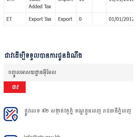
Added Tax
ET
Export Tax
Export
0
01/01/2012
ជាវដើម្បីទទួលបានការជូនដំណឹង
បញ្ចូលអាសយដ្ឋានអ៊ីមែល
ជាវ
ផ្លូវលេខ ៩២ សង្កាត់វត្តភ្នំ ខណ្ឌដូនពេញ រាជធានីភ្នំពេញ
info@ntr.gov.kh