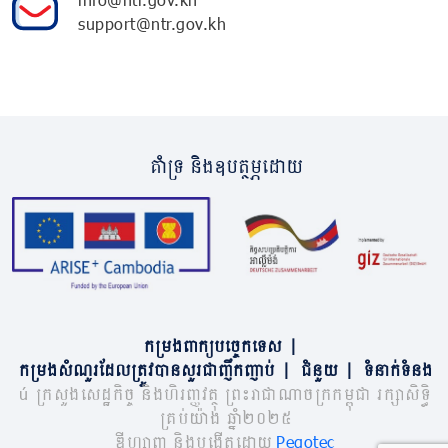
support@ntr.gov.kh
គាំទ្រ និងឧបត្ថម្ភដោយ
កម្រងពាក្យបច្ចេកទេស
|
កម្រងសំណួរដែលត្រូវបានសួរជាញឹកញាប់
|
ជំនួយ
|
ទំនាក់ទំនង
© ក្រសួងសេដ្ឋកិច្ច និងហិរញ្ញវត្ថុ ព្រះរាជាណាចក្រកម្ពុជា រក្សាសិទ្ធិ
គ្រប់យ៉ាង ឆ្នាំ២០២៥
ឌីហ្សាញ និងបង្កើតដោយ
Pegotec