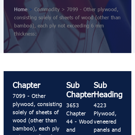
Home
>
Commodity > 7099 - Other plywood,
consisting solely of sheets of wood (other than
bamboo), each ply not exceeding 6 mm
thickness:
Chapter
Sub
Sub
Chapter
Heading
7099 - Other
plywood, consisting
3653
4223
solely of sheets of
Chapter
Plywood,
wood (other than
44 - Wood
veneered
bamboo), each ply
and
panels and