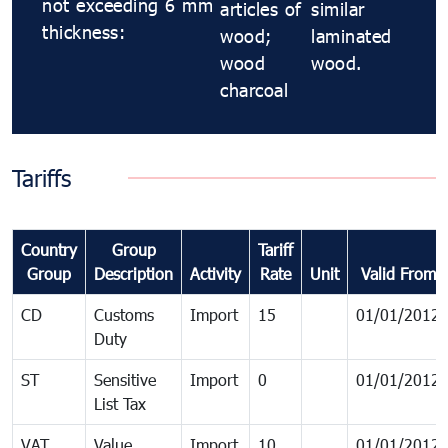
not exceeding 6 mm
articles of
similar
thickness:
wood;
laminated
wood
wood.
charcoal
Tariffs
Country
Group
Tariff
Group
Description
Activity
Rate
Unit
Valid From
CD
Customs
Import
15
01/01/2012
Duty
ST
Sensitive
Import
0
01/01/2012
List Tax
VAT
Value
Import
10
01/01/2012