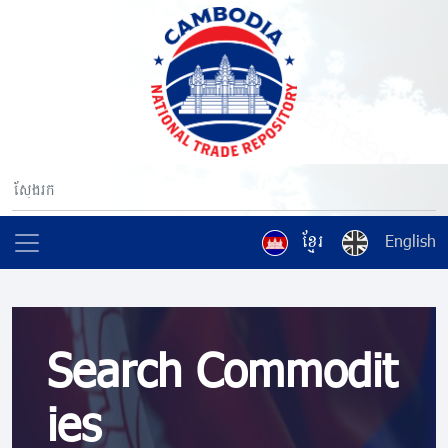
ខ្មែរ
English
Search Commodit
ies