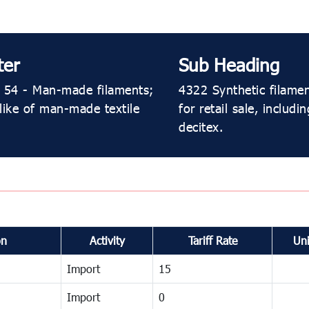
ter
Sub Heading
 54 - Man-made filaments;
4322 Synthetic filamen
 like of man-made textile
for retail sale, includ
decitex.
on
Activity
Tariff Rate
Uni
Import
15
Import
0