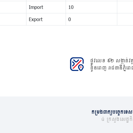
Import
10
Export
0
ផ្លូវលេខ ៩២ សង្កាត់វត្ត
ដូនពេញ រាជធានីភ្នំពេ
កម្រងពាក្យបច្ចេកទេស
© ក្រសួងសេដ្ឋកិច