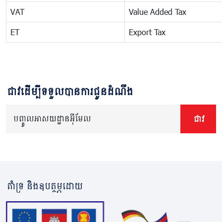
VAT
Value Added Tax
ET
Export Tax
ជាវដើម្បីទទួលបានការជូនដំណឹង
បញ្ចូលអាសយដ្ឋានអ៊ីមែល
ជាវ
គាំទ្រ និងឧបត្ថម្ភដោយ