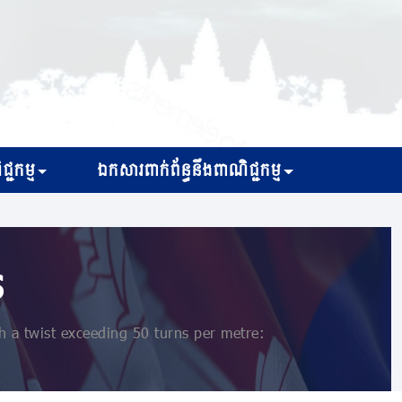
្ជកម្ម
ឯកសារពាក់ព័ន្ធនឹងពាណិជ្ជកម្ម
s
 a twist exceeding 50 turns per metre: