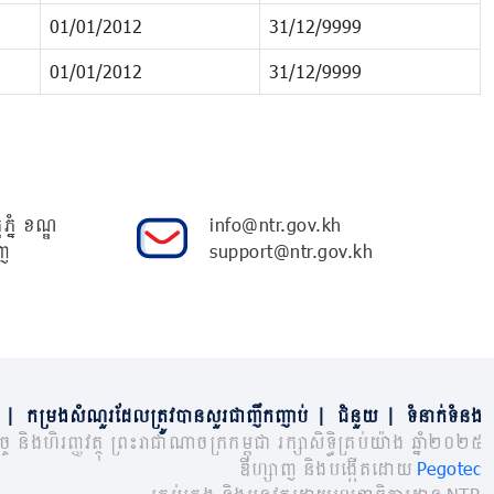
01/01/2012
31/12/9999
01/01/2012
31/12/9999
ភ្នំ ខណ្ឌ
info@ntr.gov.kh
ញ
support@ntr.gov.kh
|
កម្រងសំណួរដែលត្រូវបានសួរជាញឹកញាប់
|
ជំនួយ
|
ទំនាក់ទំនង
្ច និងហិរញ្ញវត្ថុ ព្រះរាជាណាចក្រកម្ពុជា រក្សាសិទ្ធិគ្រប់យ៉ាង ឆ្នាំ២០២៥
ឌីហ្សាញ និងបង្កើតដោយ
Pegotec