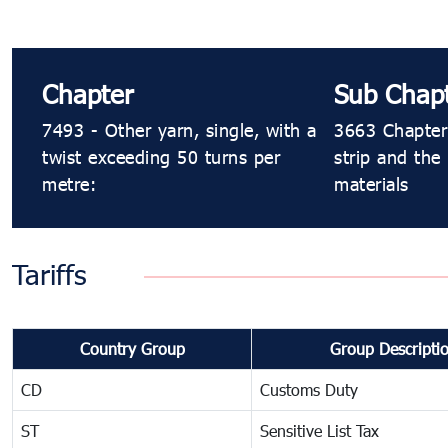
Chapter
Sub Chap
7493 - Other yarn, single, with a
3663 Chapter
twist exceeding 50 turns per
strip and the
metre:
materials
Tariffs
Country Group
Group Descripti
CD
Customs Duty
ST
Sensitive List Tax