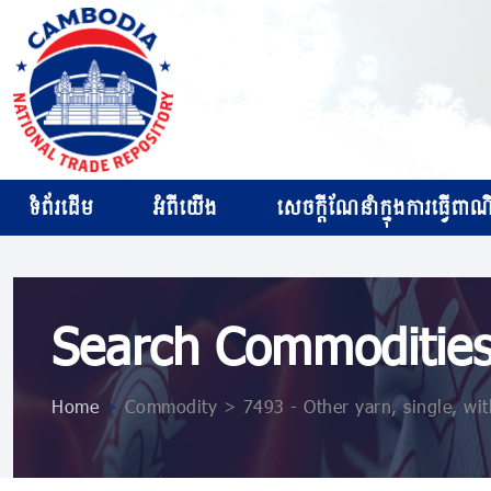
ទំព័រដើម
អំពីយើង
សេចក្ដីណែនាំក្នុងការធ្វើពាណិជ
Search Commoditie
Home
>
Commodity > 7493 - Other yarn, single, with