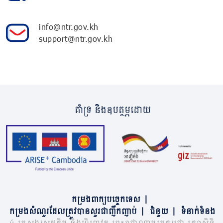
info@ntr.gov.kh
support@ntr.gov.kh
គាំទ្រ និងឧបត្ថម្ភដោយ
កម្រងពាក្យបច្ចេកទេស
|
កម្រងសំណួរដែលត្រូវបានសួរជាញឹកញាប់
|
ជំនួយ
|
ទំនាក់ទំនង
© ក្រសួងសេដ្ឋកិច្ច និងហិរញ្ញវត្ថុ ព្រះរាជាណាចក្រកម្ពុជា រក្សាសិទ្ធិ