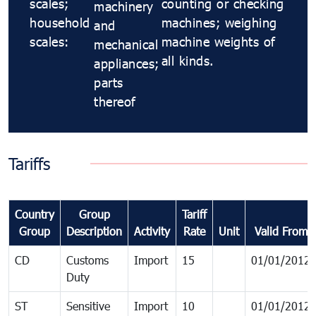
scales;
counting or checking
machinery
household
machines; weighing
and
scales:
machine weights of
mechanical
all kinds.
appliances;
parts
thereof
Tariffs
Country
Group
Tariff
Group
Description
Activity
Rate
Unit
Valid From
CD
Customs
Import
15
01/01/2012
Duty
ST
Sensitive
Import
10
01/01/2012