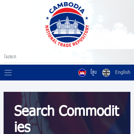
ខ្មែរ
English
Search Commodit
ies