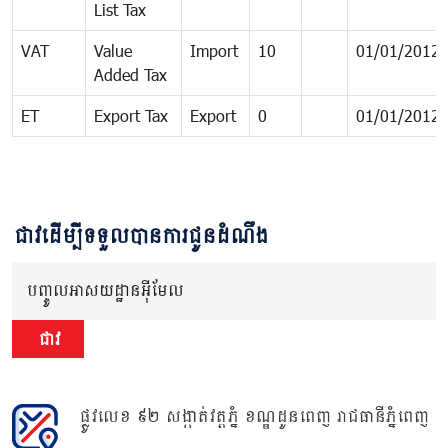
List Tax
VAT
Value
Import
10
01/01/2012
Added Tax
ET
Export Tax
Export
0
01/01/2012
ជាវដើម្បីទទួលបានការជូនដំណឹង
បញ្ចូលអាសយដ្ឋានអ៊ីមែល
ជាវ
ផ្លូវលេខ ៩២ សង្កាត់វត្តភ្នំ ខណ្ឌដូនពេញ រាជធានីភ្នំពេញ