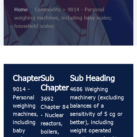
Home
>
Commodity > 9014 - Personal
weighing machines, including baby scales;
household scales:
Chapter
Sub
Sub Heading
Chapter
9014 -
4686 Weighing
Personal
machinery (excluding
3692
weighing
balances of a
Chapter 84
machines,
sensitivity of 5 cg or
- Nuclear
including
better), including
reactors,
baby
weight operated
boilers,