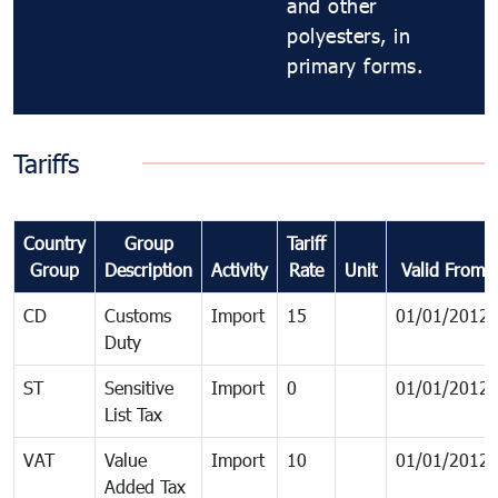
and other
polyesters, in
primary forms.
Tariffs
Country
Group
Tariff
Group
Description
Activity
Rate
Unit
Valid From
CD
Customs
Import
15
01/01/2012
Duty
ST
Sensitive
Import
0
01/01/2012
List Tax
VAT
Value
Import
10
01/01/2012
Added Tax