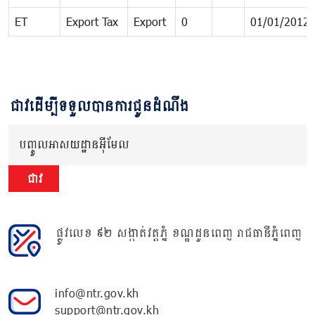
ET
Export Tax
Export
0
01/01/2012
ជាវដើម្បីទទួលបានការជូនដំណឹង
បញ្ចូលអាសយដ្ឋានអ៊ីមែល
ជាវ
ផ្លូវលេខ ៩២ សង្កាត់វត្តភ្នំ ខណ្ឌដូនពេញ រាជធានីភ្នំពេញ
info@ntr.gov.kh
support@ntr.gov.kh