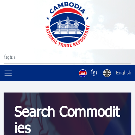
ខ្មែរ
English
Search Commodit
ies