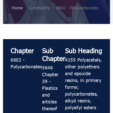
Home
>
Commodity > 6802 - Polycarbonates
Chapter
Sub
Sub Heading
Chapter
6802 -
4155 Polyacetals,
Polycarbonates
other polyethers
3648
and epoxide
Chapter
resins, in primary
39 -
forms;
Plastics
polycarbonates,
and
alkyd resins,
articles
polyallyl esters
thereof