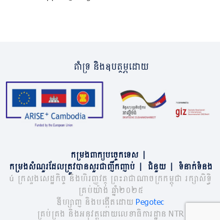
គាំទ្រ និងឧបត្ថម្ភដោយ
កម្រងពាក្យបច្ចេកទេស
|
កម្រងសំណួរដែលត្រូវបានសួរជាញឹកញាប់
|
ជំនួយ
|
ទំនាក់ទំនង
© ក្រសួងសេដ្ឋកិច្ច និងហិរញ្ញវត្ថុ ព្រះរាជាណាចក្រកម្ពុជា រក្សាសិទ្ធិ
គ្រប់យ៉ាង ឆ្នាំ២០២៥
ឌីហ្សាញ និងបង្កើតដោយ
Pegotec
គ្រប់គ្រង និងអនុវត្តដោយលេខាធិការដ្ឋាន NTR