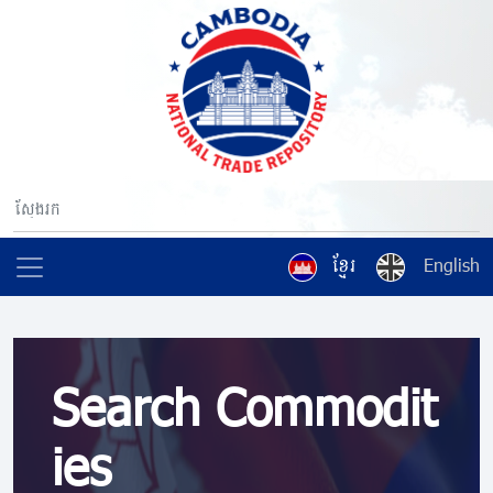
ខ្មែរ
English
Search Commodit
ies