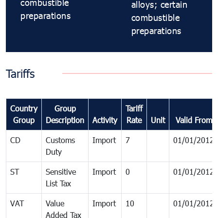
combustible
alloys; certain
preparations
combustible
preparations
Tariffs
Country
Group
Tariff
Group
Description
Activity
Rate
Unit
Valid From
CD
Customs
Import
7
01/01/2012
Duty
ST
Sensitive
Import
0
01/01/2012
List Tax
VAT
Value
Import
10
01/01/2012
Added Tax