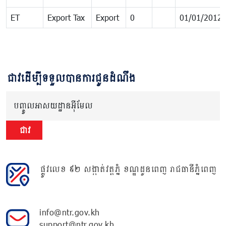
ET
Export Tax
Export
0
01/01/2012
ជាវដើម្បីទទួលបានការជូនដំណឹង
បញ្ចូលអាសយដ្ឋានអ៊ីមែល
ជាវ
ផ្លូវលេខ ៩២ សង្កាត់វត្តភ្នំ ខណ្ឌដូនពេញ រាជធានីភ្នំពេញ
info@ntr.gov.kh
support@ntr.gov.kh