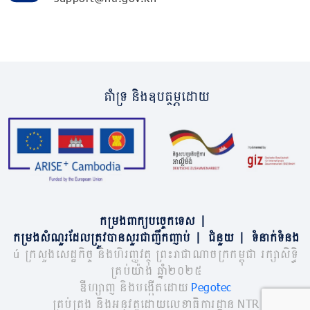
គាំទ្រ និងឧបត្ថម្ភដោយ
កម្រងពាក្យបច្ចេកទេស
|
កម្រងសំណួរដែលត្រូវបានសួរជាញឹកញាប់
|
ជំនួយ
|
ទំនាក់ទំនង
© ក្រសួងសេដ្ឋកិច្ច និងហិរញ្ញវត្ថុ ព្រះរាជាណាចក្រកម្ពុជា រក្សាសិទ្ធិ
គ្រប់យ៉ាង ឆ្នាំ២០២៥
ឌីហ្សាញ និងបង្កើតដោយ
Pegotec
គ្រប់គ្រង និងអនុវត្តដោយលេខាធិការដ្ឋាន NTR