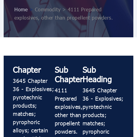
Home
>
Commodity > 4111 Prepared
explosives, other than propellent powders.
Chapter
Sub
Sub
Chapter
Heading
3645 Chapter
36 - Explosives;
4111
3645 Chapter
pyrotechnic
Prepared
36 - Explosives;
products;
explosives,
pyrotechnic
matches;
other than
products;
pyrophoric
propellent
matches;
alloys; certain
powders.
pyrophoric