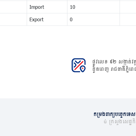
Import
10
Export
0
ផ្លូវលេខ ៩២ សង្កាត់វត្ត
ដូនពេញ រាជធានីភ្នំពេ
កម្រងពាក្យបច្ចេកទេស
© ក្រសួងសេដ្ឋកិច