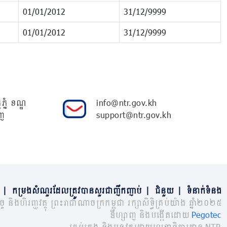
01/01/2012
31/12/9999
01/01/2012
31/12/9999
ភ្នំ ខណ្ឌ
info@ntr.gov.kh
ញ
support@ntr.gov.kh
|
កម្រងសំណួរដែលត្រូវបានសួរជាញឹកញាប់
|
ជំនួយ
|
ទំនាក់ទំនង
្ច និងហិរញ្ញវត្ថុ ព្រះរាជាណាចក្រកម្ពុជា រក្សាសិទ្ធិគ្រប់យ៉ាង ឆ្នាំ២០២៥
ឌីហ្សាញ និងបង្កើតដោយ
Pegotec
គ្រប់គ្រង និងអនុវត្តដោយលេខាធិការដ្ឋាន NTR