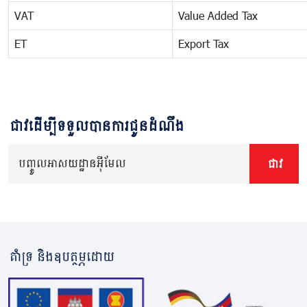
VAT
Value Added Tax
ET
Export Tax
ជាវដើម្បីទទួលបានការជូនដំណឹង
បញ្ចូលអាសយដ្ឋានអ៊ីមែល
ជាវ
គាំទ្រ និងឧបត្ថម្ភដោយ