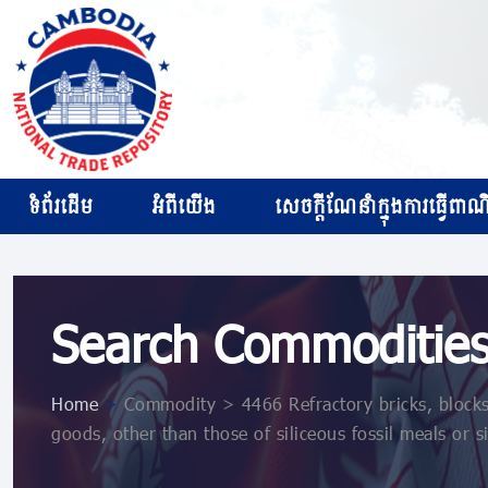
ទំព័រដើម
អំពីយើង
សេចក្ដីណែនាំក្នុងការធ្វើពាណិជ
Search Commoditie
Home
>
Commodity > 4466 Refractory bricks, blocks, 
goods, other than those of siliceous fossil meals or si