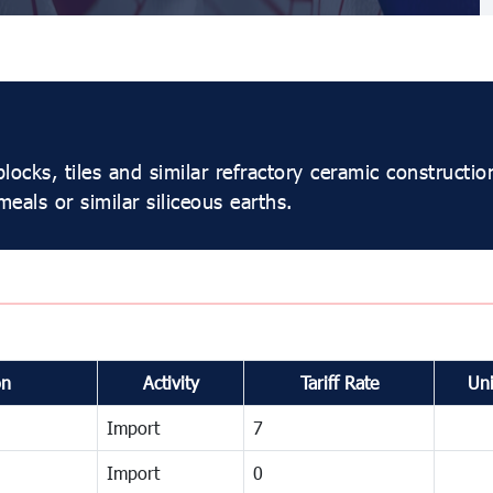
locks, tiles and similar refractory ceramic constructi
meals or similar siliceous earths.
on
Activity
Tariff Rate
Uni
Import
7
Import
0