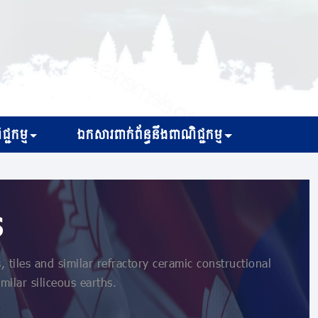
្ជកម្ម
ឯកសារពាក់ព័ន្ធនឹងពាណិជ្ជកម្ម
s
tiles and similar refractory ceramic constructional
milar siliceous earths.