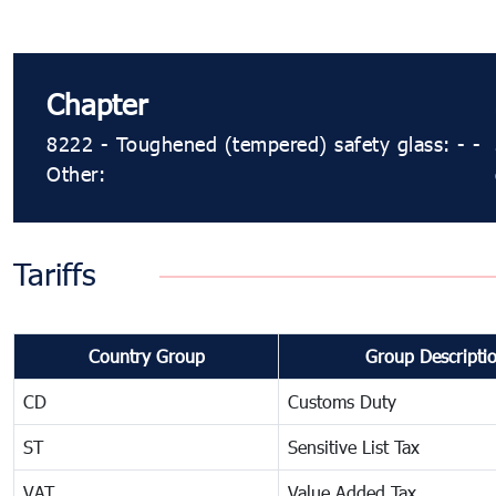
Chapter
8222 - Toughened (tempered) safety glass: - -
Other:
Tariffs
Country Group
Group Descripti
CD
Customs Duty
ST
Sensitive List Tax
VAT
Value Added Tax