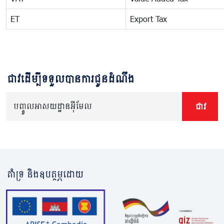
ET
Export Tax
ជាវដើម្បីទទួលបានការជូនដំណឹង
បញ្ចូលអាសយដ្ឋានអ៊ីមែល
ជាវ
គាំទ្រ និងឧបត្ថម្ភដោយ