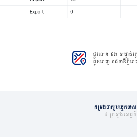
Export
0
ផ្លូវលេខ ៩២ សង្កាត់វត្ត
ដូនពេញ រាជធានីភ្នំពេ
កម្រងពាក្យបច្ចេកទេស
© ក្រសួងសេដ្ឋកិច