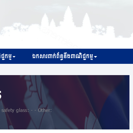
្ជកម្ម
ឯកសារពាក់ព័ន្ធនឹងពាណិជ្ជកម្ម
s
afety glass: - - Other: