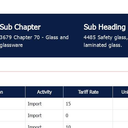
Sub Chapter
Sub Heading
3679 Chapter 70 - Glass and
4485 Safety glass
glassware
laminated glass.
on
Activity
Tariff Rate
Uni
Import
15
Import
0
Import
10