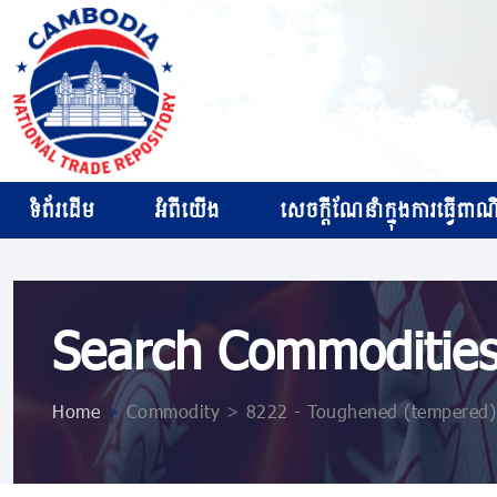
ទំព័រដើម
អំពីយើង
សេចក្ដីណែនាំក្នុងការធ្វើពាណិជ
Search Commoditie
Home
>
Commodity > 8222 - Toughened (tempered) s