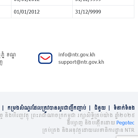
01/01/2012
31/12/9999
ភ្នំ ខណ្ឌ
info@ntr.gov.kh
ញ
support@ntr.gov.kh
|
កម្រងសំណួរដែលត្រូវបានសួរជាញឹកញាប់
|
ជំនួយ
|
ទំនាក់ទំនង
្ច និងហិរញ្ញវត្ថុ ព្រះរាជាណាចក្រកម្ពុជា រក្សាសិទ្ធិគ្រប់យ៉ាង ឆ្នាំ២០២៥
ឌីហ្សាញ និងបង្កើតដោយ
Pegotec
គ្រប់គ្រង និងអនុវត្តដោយលេខាធិការដ្ឋាន NTR