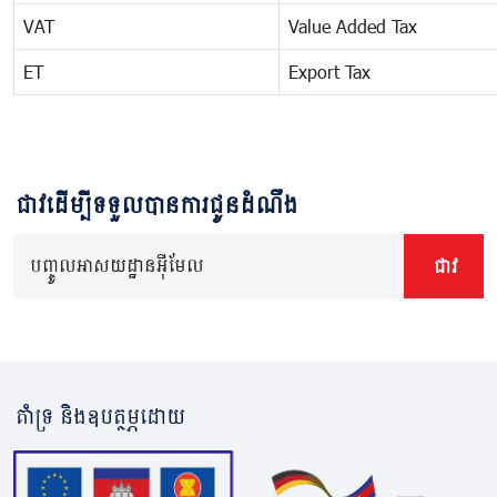
VAT
Value Added Tax
ET
Export Tax
ជាវដើម្បីទទួលបានការជូនដំណឹង
បញ្ចូលអាសយដ្ឋានអ៊ីមែល
ជាវ
គាំទ្រ និងឧបត្ថម្ភដោយ