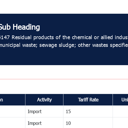
Sub Heading
4147 Residual products of the chemical or allied indust
municipal waste; sewage sludge; other wastes specifie
on
Activity
Tariff Rate
Uni
Import
15
Import
10