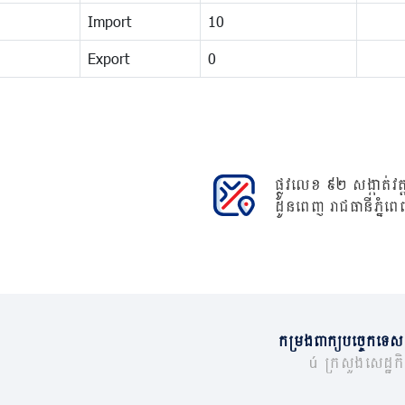
Import
10
Export
0
ផ្លូវលេខ ៩២ សង្កាត់វត្ត
ដូនពេញ រាជធានីភ្នំពេ
កម្រងពាក្យបច្ចេកទេស
© ក្រសួងសេដ្ឋកិច