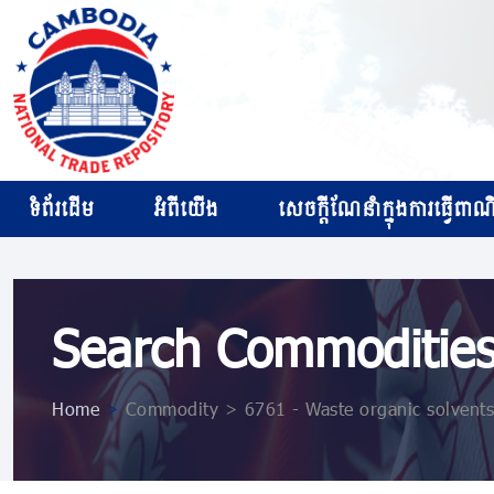
ទំព័រដើម
អំពីយើង
សេចក្ដីណែនាំក្នុងការធ្វើពាណិជ
Search Commoditie
Home
>
Commodity > 6761 - Waste organic solvents