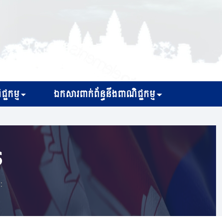
្ជកម្ម
ឯកសារពាក់ព័ន្ធនឹងពាណិជ្ជកម្ម
s
: