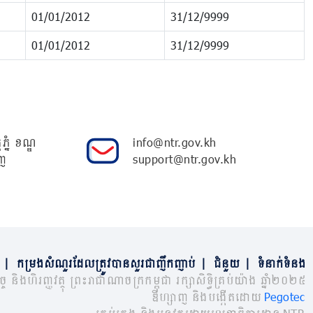
01/01/2012
31/12/9999
01/01/2012
31/12/9999
ភ្នំ ខណ្ឌ
info@ntr.gov.kh
ញ
support@ntr.gov.kh
|
កម្រងសំណួរដែលត្រូវបានសួរជាញឹកញាប់
|
ជំនួយ
|
ទំនាក់ទំនង
្ច និងហិរញ្ញវត្ថុ ព្រះរាជាណាចក្រកម្ពុជា រក្សាសិទ្ធិគ្រប់យ៉ាង ឆ្នាំ២០២៥
ឌីហ្សាញ និងបង្កើតដោយ
Pegotec