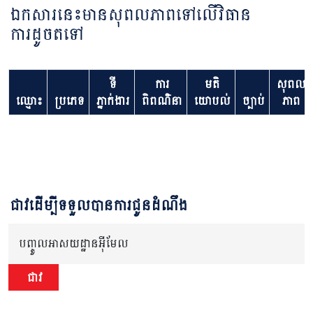
ឯកសារនេះមានសុពលភាពទៅលើវិធាន
ការដូចតទៅ
ទី
ការ
មតិ
សុពល
ឈ្មោះ
ប្រភេទ
ភ្នាក់ងារ
ពិពណ៌នា
យោបល់
ច្បាប់
ភាព
ជាវដើម្បីទទួលបានការជូនដំណឹង
បញ្ចូលអាសយដ្ឋានអ៊ីមែល
ជាវ