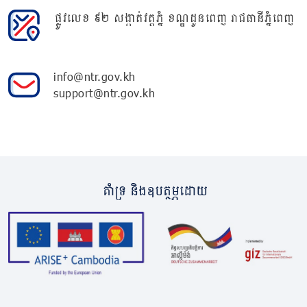
ផ្លូវលេខ ៩២ សង្កាត់វត្តភ្នំ ខណ្ឌដូនពេញ រាជធានីភ្នំពេញ
info@ntr.gov.kh
support@ntr.gov.kh
គាំទ្រ និងឧបត្ថម្ភដោយ