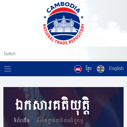
ខ្មែរ
English
ឯកសារគតិយុត្តិ
ទំព័រដើម
>
និហិតដ្ឋានជាតិពាណិជ្ជកម្ម