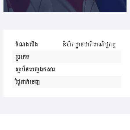
ចំណងជើង
និហិតដ្ឋានជាតិពាណិជ្ជកម្ម
ប្រភេទ
ស្ថាប័នចេញឯកសារ
ថ្ងៃដាក់ចេញ