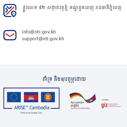
ផ្លូវលេខ ៩២ សង្កាត់វត្តភ្នំ ខណ្ឌដូនពេញ រាជធានីភ្នំពេញ
info@ntr.gov.kh
support@ntr.gov.kh
គាំទ្រ និងឧបត្ថម្ភដោយ