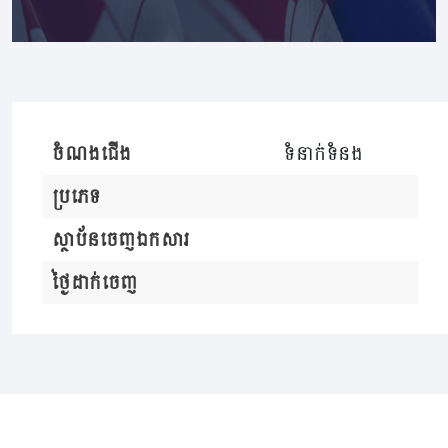
ចំណងជើង
ទំនាក់ទំនង
ប្រភេទ
ស្ថាប័នចេញឯកសារ
ថ្ងៃដាក់ចេញ