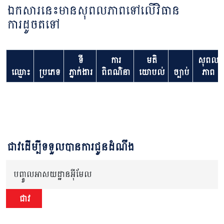
ឯកសារនេះមានសុពលភាពទៅលើវិធាន
ការដូចតទៅ
ទី
ការ
មតិ
សុពល
ឈ្មោះ
ប្រភេទ
ភ្នាក់ងារ
ពិពណ៌នា
យោបល់
ច្បាប់
ភាព
ជាវដើម្បីទទួលបានការជូនដំណឹង
បញ្ចូលអាសយដ្ឋានអ៊ីមែល
ជាវ