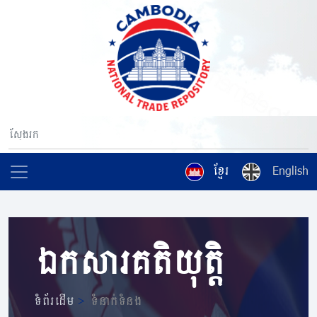
ខ្មែរ
English
ឯកសារគតិយុត្តិ
ទំព័រដើម
>
ទំនាក់ទំនង