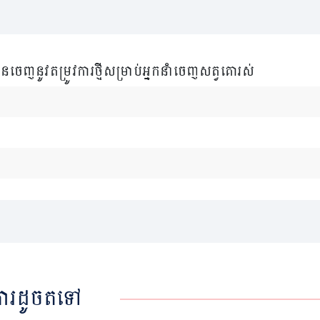
នចេញនូវតម្រូវការថ្មីសម្រាប់អ្នកនាំចេញសត្វគោរស់
ារដូចតទៅ