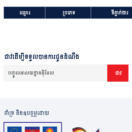
ឈ្មោះ
ប្រភេទ
ទីភ្នាក់ងារ
ជាវដើម្បីទទួលបានការជូនដំណឹង
បញ្ចូលអាសយដ្ឋានអ៊ីមែល
ជាវ
គាំទ្រ និងឧបត្ថម្ភដោយ