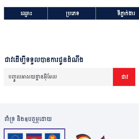
ឈ្មោះ
ប្រភេទ
ទីភ្នាក់ងារ
ជាវដើម្បីទទួលបានការជូនដំណឹង
បញ្ចូលអាសយដ្ឋានអ៊ីមែល
ជាវ
គាំទ្រ និងឧបត្ថម្ភដោយ