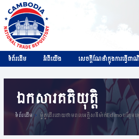
ទំព័រដើម
អំពីយើង
សេចក្ដីណែនាំក្នុងការធ្វើពាណិជ
ឯកសារគតិយុត្តិ
ទំព័រដើម
>
ម៉ូតូដើរដោយថាមពល​អគ្គិសនីម៉ាក់​Eclimo​​បន្ថែម