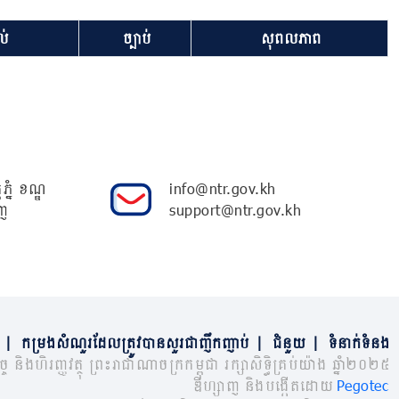
់
ច្បាប់
សុពលភាព
ភ្នំ ខណ្ឌ
info@ntr.gov.kh
ញ
support@ntr.gov.kh
|
កម្រងសំណួរដែលត្រូវបានសួរជាញឹកញាប់
|
ជំនួយ
|
ទំនាក់ទំនង
្ច និងហិរញ្ញវត្ថុ ព្រះរាជាណាចក្រកម្ពុជា រក្សាសិទ្ធិគ្រប់យ៉ាង ឆ្នាំ២០២៥
ឌីហ្សាញ និងបង្កើតដោយ
Pegotec