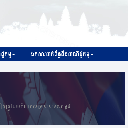
្ជកម្ម
ឯកសារពាក់ព័ន្ធនឹងពាណិជ្ជកម្ម
ទៀតត្រូវបានកំណត់សម្រាប់ប្រទេសកម្ពុជា