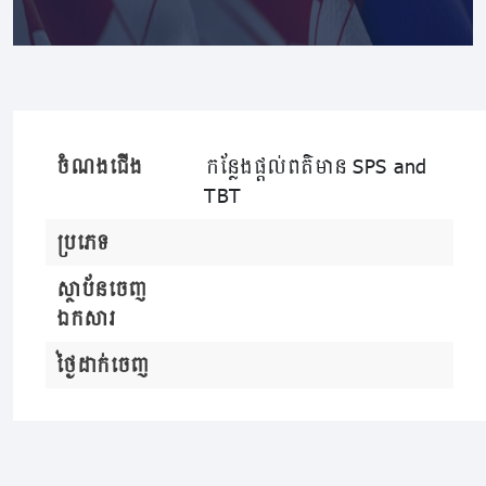
ចំណងជើង
កន្លែងផ្តល់ពត៌មាន SPS and
TBT
ប្រភេទ
ស្ថាប័នចេញ
ឯកសារ
ថ្ងៃដាក់ចេញ