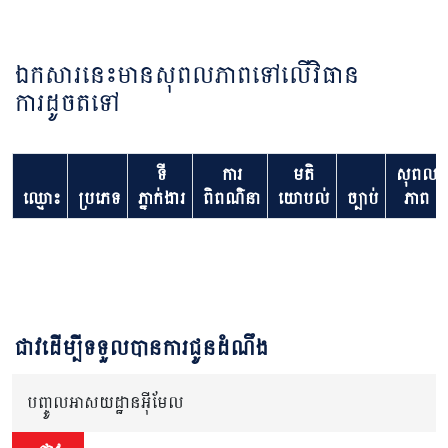
ឯកសារនេះមានសុពលភាពទៅលើវិធាន
ការដូចតទៅ
ទី
ការ
មតិ
សុពល
ឈ្មោះ
ប្រភេទ
ភ្នាក់ងារ
ពិពណ៌នា
យោបល់
ច្បាប់
ភាព
ជាវដើម្បីទទួលបានការជូនដំណឹង
បញ្ចូលអាសយដ្ឋានអ៊ីមែល