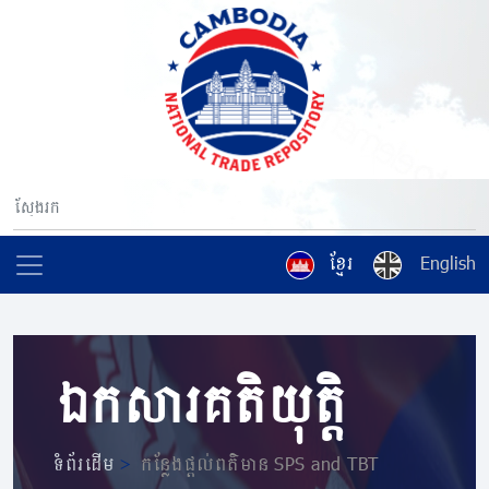
ខ្មែរ
English
ឯកសារគតិយុត្តិ
ទំព័រដើម
>
កន្លែងផ្តល់ពត៌មាន SPS and TBT