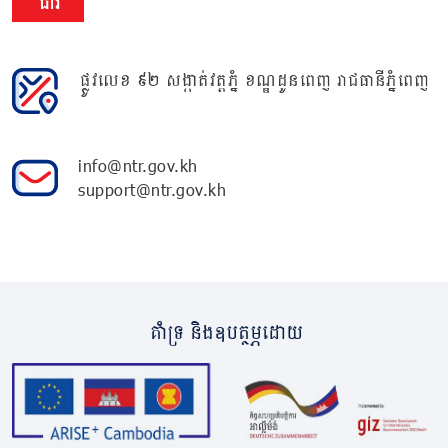
ជាវ
ផ្លូវលេខ ៩២ សង្កាត់វត្តភ្នំ ខណ្ឌដូនពេញ រាជធានីភ្នំពេញ
info@ntr.gov.kh
support@ntr.gov.kh
គាំទ្រ និងឧបត្ថម្ភដោយ