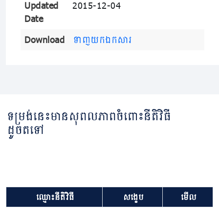
Updated
2015-12-04
Date
Download
ទាញយកឯកសារ
ទម្រង់នេះមានសុពលភាពចំពោះនីតិវិធី
ដូចតទៅ
ឈ្មោះនីតិវិធី
សង្ខេប
មើល