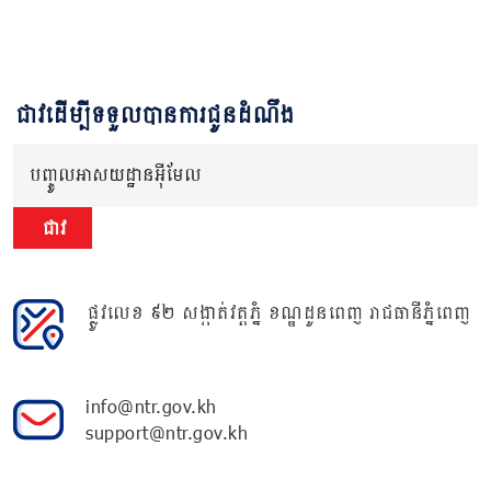
ជាវដើម្បីទទួលបានការជូនដំណឹង
បញ្ចូលអាសយដ្ឋានអ៊ីមែល
ជាវ
ផ្លូវលេខ ៩២ សង្កាត់វត្តភ្នំ ខណ្ឌដូនពេញ រាជធានីភ្នំពេញ
info@ntr.gov.kh
support@ntr.gov.kh