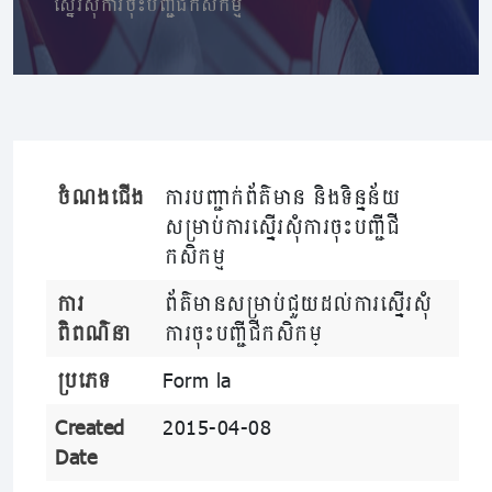
ស្នើរសុំការចុះបញ្ជីជីកសិកម្ម
ចំណងជើង
ការបញ្ជាក់ព័ត៌មាន និងទិន្នន័យ
សម្រាប់ការស្នើរសុំការចុះបញ្ជីជី
កសិកម្ម
ការ
ព័ត៌មានសម្រាប់ជួយដល់ការស្នើរសុំ
ពិពណ៌នា
ការចុះបញ្ជីជីកសិកម្
ប្រភេទ
Form la
Created
2015-04-08
Date