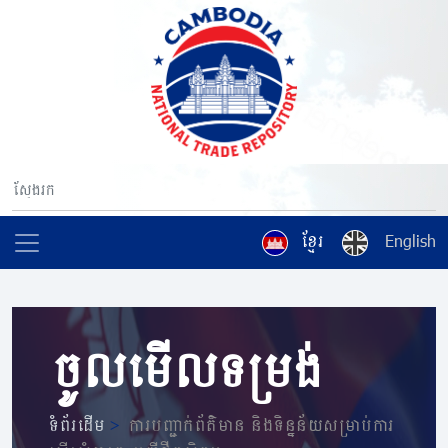
ខ្មែរ
English
ចូលមើលទម្រង់
ទំព័រដើម
>
ការបញ្ជាក់ព័ត៌មាន និងទិន្នន័យសម្រាប់ការ