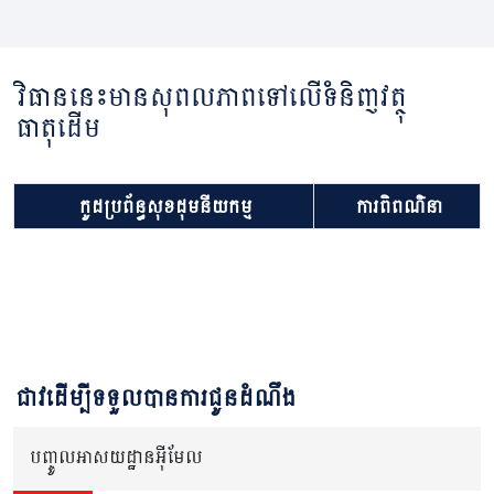
វិធាននេះមានសុពលភាពទៅលើទំនិញវត្ថុ
ធាតុដើម
កូដប្រព័ន្ធសុខដុមនីយកម្ម
ការពិពណ៌នា
ជាវដើម្បីទទួលបានការជូនដំណឹង
បញ្ចូលអាសយដ្ឋានអ៊ីមែល