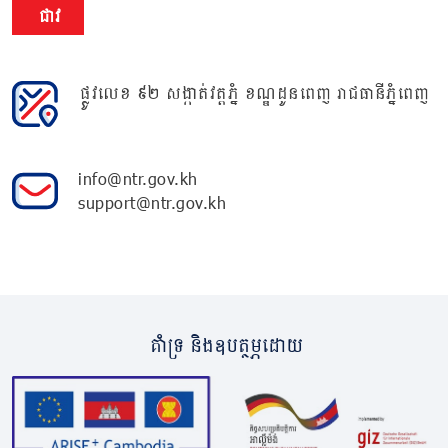
ជាវ
ផ្លូវលេខ ៩២ សង្កាត់វត្តភ្នំ ខណ្ឌដូនពេញ រាជធានីភ្នំពេញ
info@ntr.gov.kh
support@ntr.gov.kh
គាំទ្រ និងឧបត្ថម្ភដោយ