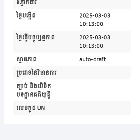
ទីភ្នាក់ងារ
ថ្ងៃបង្កើត
2025-03-03
10:13:00
ថ្ងៃធ្វើបច្ចុប្បន្នភាព
2025-03-03
10:13:00
ស្ថានភាព
auto-draft
ប្រភេទនៃវិធានការ
ច្បាប់ និងលិខិត
បទដ្ឋានគតិយុត្តិ
លេខកូដ UN