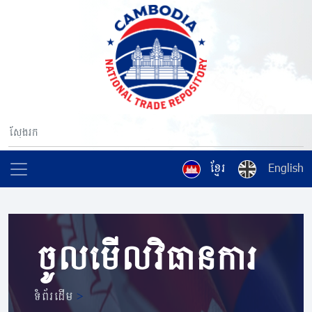
ខ្មែរ
English
ចូលមើលវិធានការ
ទំព័រដើម
>