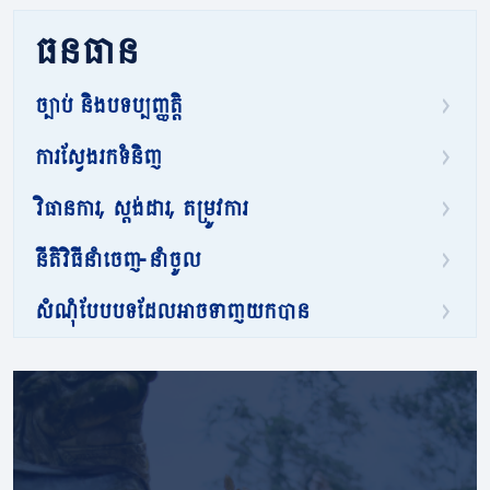
ធនធាន
ច្បាប់ និងបទប្បញ្ញត្តិ
ការស្វែងរកទំនិញ
វិធានការ, ស្តង់ដារ, តម្រូវការ
នីតិវិធីនាំចេញ-នាំចូល
សំណុំបែបបទដែលអាចទាញយកបាន