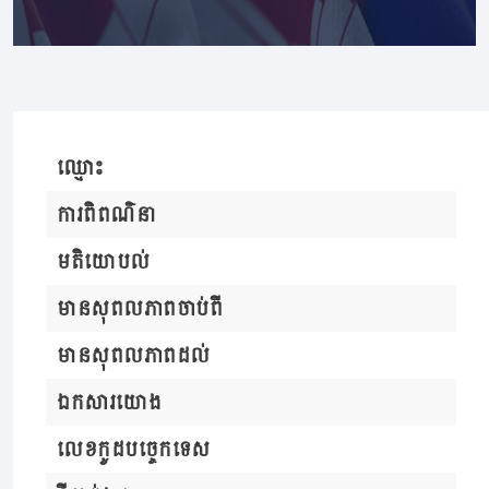
ឈ្មោះ
ការពិពណ៌នា
មតិយោបល់
មានសុពលភាពចាប់ពី
មានសុពលភាពដល់
ឯកសារយោង
លេខកូដបច្ចេកទេស