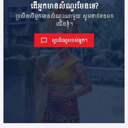
តើ​អ្នក​មាន​សំណួរ​មែនទេ?
ប្រសិនបើអ្នកមានសំណួរណាមួយ សូមទាក់ទងមក
យើងខ្ញុំ។
សួរសំណួររបស់អ្នក។