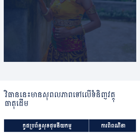
វិធាននេះមានសុពលភាពទៅលើទំនិញវត្ថុ
ធាតុដើម
កូដប្រព័ន្ធសុខដុមនីយកម្ម
ការពិពណ៌នា