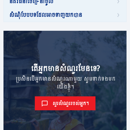
នីតិវិធីនាំចេញ-នាំចូល
សំណុំបែបបទដែលអាចទាញយកបាន
តើ​អ្នក​មាន​សំណួរ​មែនទេ?
ប្រសិនបើអ្នកមានសំណួរណាមួយ សូមទាក់ទងមក
យើងខ្ញុំ។
សួរសំណួររបស់អ្នក។