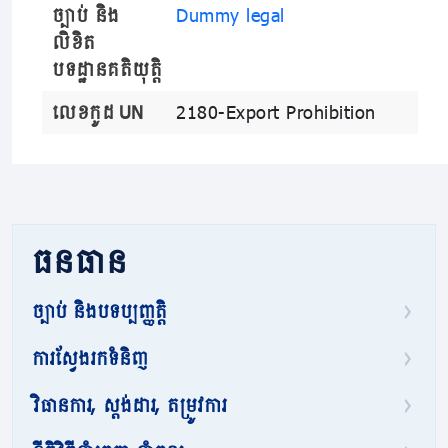
ច្បាប់ និង
Dummy legal
លិខិត
បទដ្ឋានគតិយុត្តិ
លេខកូដ UN
2180-Export Prohibition
ធនធាន
ច្បាប់ និងបទប្បញ្ញត្តិ
ការស្វែងរកទំនិញ
វិធានការ, ស្តង់ដារ, តម្រូវការ