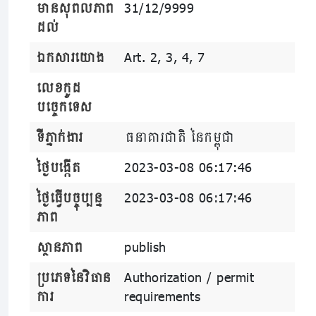
មានសុពលភាព
31/12/9999
ដល់
ឯកសារយោង
Art. 2, 3, 4, 7
លេខកូដ
បច្ចេកទេស
ទីភ្នាក់ងារ
ធនាគារជាតិ នៃកម្ពុជា
ថ្ងៃបង្កើត
2023-03-08 06:17:46
ថ្ងៃធ្វើបច្ចុប្បន្ន
2023-03-08 06:17:46
ភាព
ស្ថានភាព
publish
ប្រភេទនៃវិធាន
Authorization / permit
ការ
requirements