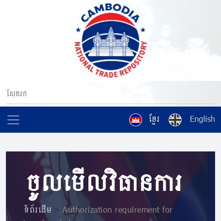
ខ្មែរ
English
ចូលមើលវិធានការ
ទំព័រដើម
>
Authorization requirement for