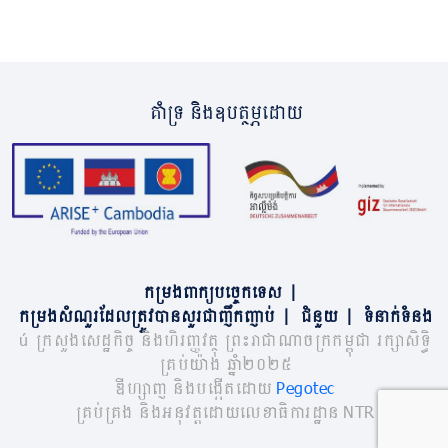
គាំទ្រ និងឧបត្ថម្ភដោយ
កម្រងពាក្យបច្ចេកទេស
|
កម្រងសំណួរដែលត្រូវបានសួរជាញឹកញាប់
|
ជំនួយ
|
ទំនាក់ទំនង
© ក្រសួងសេដ្ឋកិច្ច និងហិរញ្ញវត្ថុ ព្រះរាជាណាចក្រកម្ពុជា រក្សាសិទ្ធិ
គ្រប់យ៉ាង ឆ្នាំ២០២៥
ឌីហ្សាញ និងបង្កើតដោយ
Pegotec
គ្រប់គ្រង និងអនុវត្តដោយលេខាធិការដ្ឋាន NTR