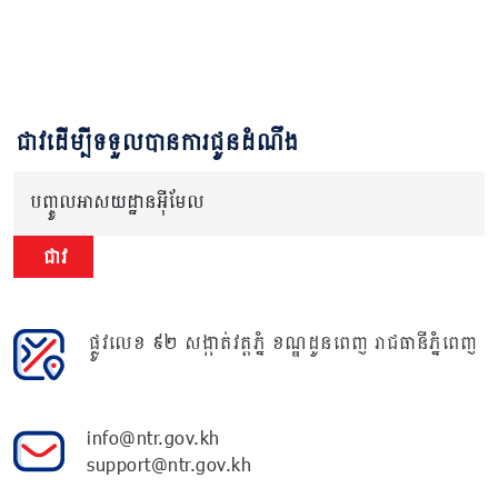
ជាវដើម្បីទទួលបានការជូនដំណឹង
បញ្ចូលអាសយដ្ឋានអ៊ីមែល
ជាវ
ផ្លូវលេខ ៩២ សង្កាត់វត្តភ្នំ ខណ្ឌដូនពេញ រាជធានីភ្នំពេញ
info@ntr.gov.kh
support@ntr.gov.kh