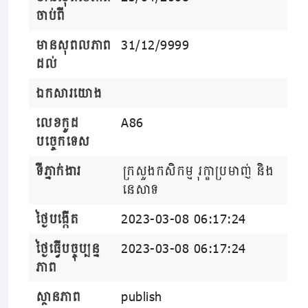
ចាប់ពី
មានសុពលភាព
31/12/9999
ដល់
ឯកសារយោង
លេខកូដ
A86
បច្ចេកទេស
ទីភ្នាក់ងារ
ក្រសួងកសិកម្ម រុក្ខាប្រមាញ់ និង
នេសាទ
ថ្ងៃបង្កើត
2023-03-08 06:17:24
ថ្ងៃធ្វើបច្ចុប្បន្ន
2023-03-08 06:17:24
ភាព
ស្ថានភាព
publish