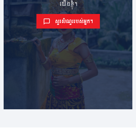
យើងខ្ញុំ។
សួរសំណួររបស់អ្នក។