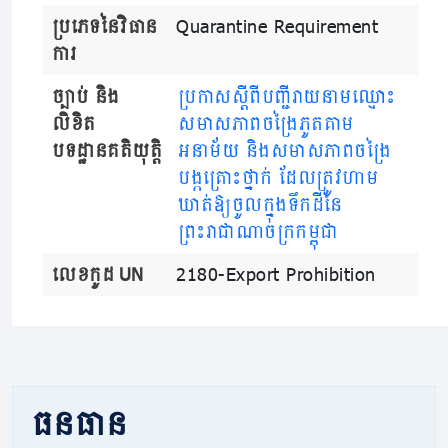
ប្រភេទនៃវិធាន
Quarantine Requirement
ការ
ច្បាប់ និង
ប្រកាសស្តីពីបញ្ជីរាយនាមឈ្មោះ
លិខិត
សមាសភាពចង្រៃភូតគាម
បទដ្ឋានគតិយុត្តិ
អនាម័យ និងសមាសភាព​ចង្រៃ
បង្កគ្រោះថ្នាក់ ដែលត្រូវហាម
ឃាត់ឱ្យចូលក្នុងទឹកដីនៃ
ព្រះរាជាណាចក្រកម្ពុជា
លេខកូដ UN
2180-Export Prohibition
ធនធាន