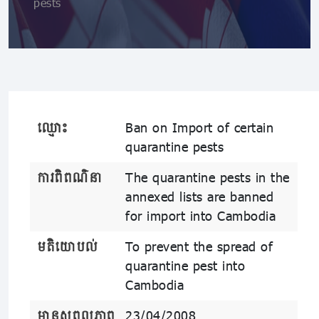
pests
ឈ្មោះ
Ban on Import of certain
quarantine pests
ការពិពណ៌នា
The quarantine pests in the
annexed lists are banned
for import into Cambodia
មតិយោបល់
To prevent the spread of
quarantine pest into
Cambodia
មានសុពលភាព
23/04/2008