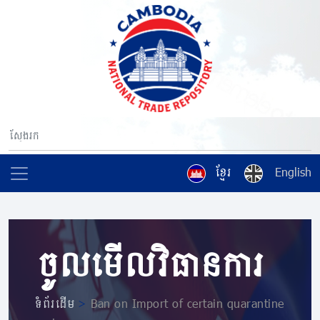
ខ្មែរ
English
ចូលមើលវិធានការ
ទំព័រដើម
>
Ban on Import of certain quarantine