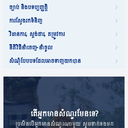
ច្បាប់ និងបទប្បញ្ញត្តិ
ការស្វែងរកទំនិញ
វិធានការ, ស្តង់ដារ, តម្រូវការ
នីតិវិធីនាំចេញ-នាំចូល
សំណុំបែបបទដែលអាចទាញយកបាន
តើ​អ្នក​មាន​សំណួរ​មែនទេ?
ប្រសិនបើអ្នកមានសំណួរណាមួយ សូមទាក់ទងមក