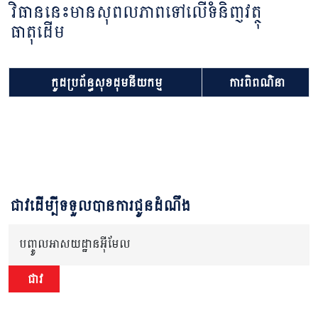
វិធាននេះមានសុពលភាពទៅលើទំនិញវត្ថុ
ធាតុដើម
កូដប្រព័ន្ធសុខដុមនីយកម្ម
ការពិពណ៌នា
ជាវដើម្បីទទួលបានការជូនដំណឹង
បញ្ចូលអាសយដ្ឋានអ៊ីមែល
ជាវ