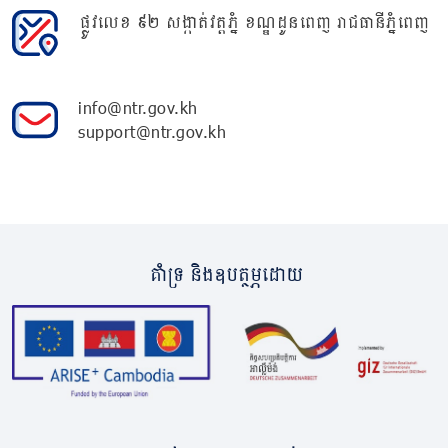
ផ្លូវលេខ ៩២ សង្កាត់វត្តភ្នំ ខណ្ឌដូនពេញ រាជធានីភ្នំពេញ
info@ntr.gov.kh
support@ntr.gov.kh
គាំទ្រ និងឧបត្ថម្ភដោយ